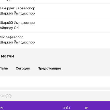
Текирдаг Карталспор
Шаркёй Йылдызспор
Шаркёй Йылдызспор
Айдогду СК
Мюрефтеспор
Шаркёй Йылдызспор
 матчи
Лайв
Сегодня
Предстоящие
чи (20)
ТЧ
СЧЁТ
П1