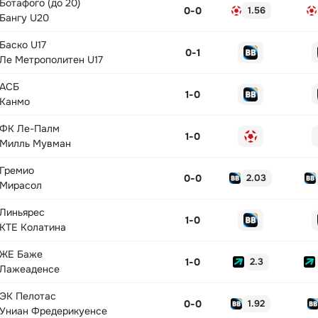
Ботафого (до 20)
0
-
0
1.56
Бангу U20
Баско U17
0
-
1
Ле Метрополитен U17
АСБ
1
-
0
Канмо
ФК Ле-Палм
1
-
0
Милль Мувман
Гремио
0
-
0
2.03
Мирасол
Линьярес
1
-
0
КТЕ Колатина
ЖЕ Баже
1
-
0
2.3
Лажеаденсе
ЭК Пелотас
0
-
0
1.92
Униан Фредерикуенсе