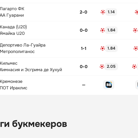
Лагарто ФК
2
-
0
1.14
АА Гуарани
Канада (U20)
0
-
0
1.84
Ямайка U20
Депортиво Ла-Гуайра
1
-
1
1.84
Метрополитанос
Кильмес
0
-
0
2.05
Химнасия и Эсгрима де Хухуй
Кремонезе
—
ПОТ Ираклис
ги букмекеров