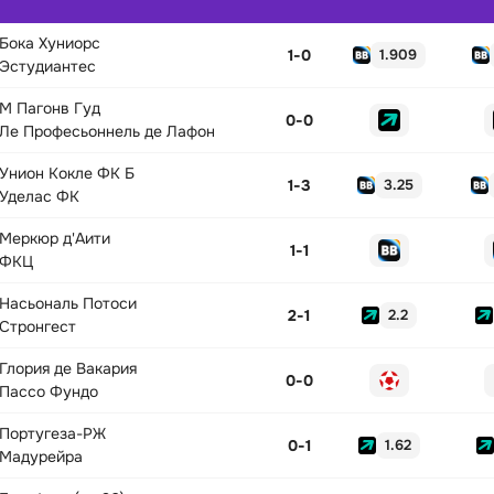
Бока Хуниорс
1
-
0
1.909
Эстудиантес
М Пагонв Гуд
0
-
0
Ле Професьоннель де Лафон
Унион Кокле ФК Б
1
-
3
3.25
Уделас ФК
Меркюр д'Аити
1
-
1
ФКЦ
Насьональ Потоси
2
-
1
2.2
Стронгест
Глория де Вакария
0
-
0
Пассо Фундо
Португеза-РЖ
0
-
1
1.62
Мадурейра