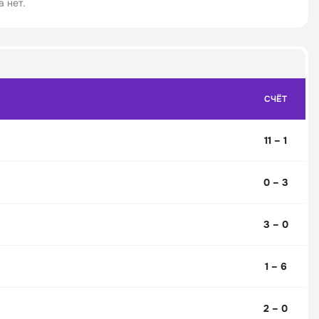
 нет.
СЧЁТ
11 – 1
0 – 3
3 – 0
1 – 6
2 – 0