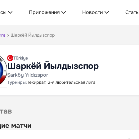
усы
Приложения
Новости
Стать
ига
Шаркёй Йылдызспор
Türkiye
Шаркёй Йылдызспор
Şarköy Yıldızspor
Турниры:
Текирдаг, 2-я любительская лига
тав
ие матчи