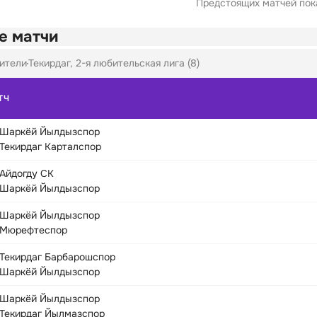
Предстоящих матчей пока
е матчи
ители
Текирдаг, 2-я любительская лига (8)
ТЧ
Шаркёй Йылдызспор
Текирдаг Карталспор
Айдогду СК
Шаркёй Йылдызспор
Шаркёй Йылдызспор
Мюрефтеспор
Текирдаг Барбарошспор
Шаркёй Йылдызспор
Шаркёй Йылдызспор
Текирдаг Йылмазспор