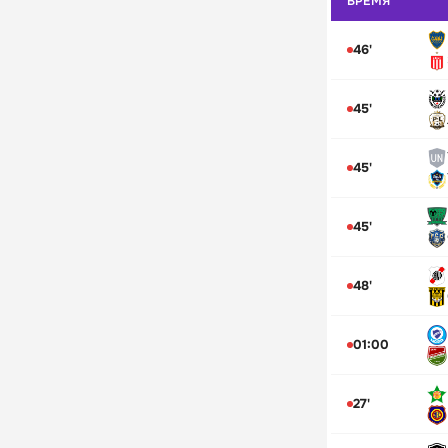
ВРЕМЯ
46'
45'
45'
45'
48'
01:00
27'