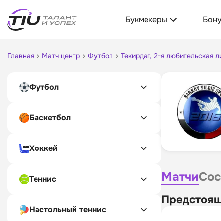
Букмекеры
Бон
Главная
Матч центр
Футбол
Текирдаг, 2-я любительская л
Футбол
Баскетбол
Хоккей
Матчи
Сос
Теннис
Предстоящ
Настольный теннис