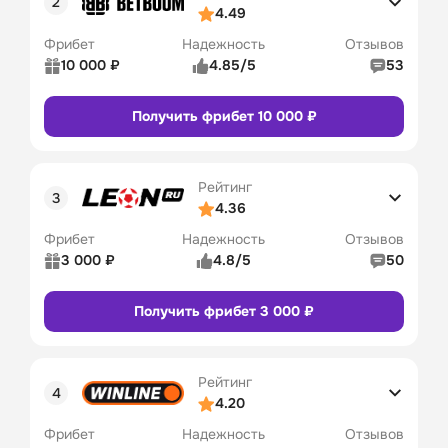
Линия в лайве
5/5
Букмекеры для ставок на киберспорт
НБА
НБА
Baltbet
4.49
Букмекеры для профессиональных игроков
Единая Лига ВТБ
Единая Лига ВТБ
24Бет
Удобство платежей
4/5
Фрибет
Надежность
Отзывов
Букмекеры для ставок на футбол
Евролига
Евролига
Служба поддержки
5/5
10 000 ₽
4.85/5
53
WNBA
WNBA
Бонусы и акции
5/5
Суперлига
Суперлига
Рейтинг 
5/5
Теннис
Теннис
Получить фрибет 10 000 ₽
пользователей
Промокод
Бонусы
US Open 2026 ATP
ATP
Коэффициенты
5/5
22
US Open 2026 WTA
WTA
Линия в прематче
4/5
Настольный теннис
Cincinnati ATP
Рейтинг
Линия в лайве
Сайт
Приложение
5/5
4.36
Cincinnati WTA
Челленджер
Удобство платежей
4/5
Настольный теннис
Лига Про
Фрибет
Надежность
Отзывов
Служба поддержки
4/5
Чемпионат мира
Setka Cup
3 000 ₽
4.8/5
50
Бонусы и акции
5/5
Волейбол
Кубок мира
Рейтинг 
5/5
Чемпионат Европы
Лига Наций
Получить фрибет 3 000 ₽
пользователей
Промокод
Бонусы
WTT Champions Yokohama, MS
Суперлига России
Коэффициенты
5/5
Киберспорт
42
WTT Champions Yokohama, WS
Линия в прематче
5/5
Europe Smash Sweden, WS
IEM Cologne
Рейтинг
Линия в лайве
Сайт
Приложение
3/5
Europe Smash Sweden, MS
The International
4.20
Волейбол
Удобство платежей
4/5
Фрибет
Надежность
Отзывов
Лига Наций
Служба поддержки
5/5