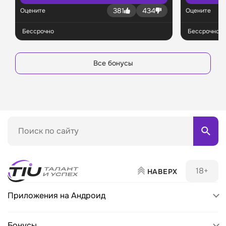
381
434
Оцените
Оцените
Бессрочно
Бессрочно
Все бонусы
Поиск по матч-центру
18+
НАВЕРХ
Приложения на Андроид
Пари
Бонусы