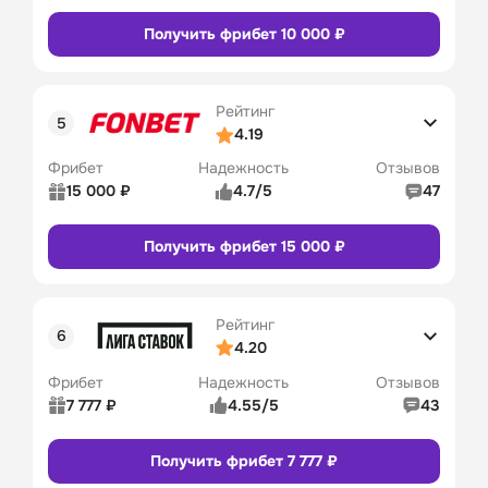
Рейтинг 
Чемпионат мира
5/5
Получить фрибет 10 000 ₽
пользователей
Промокод
Бонусы
Суперлига России
Коэффициенты
4/5
Чемпионат Европы
34
Киберспорт
Линия в прематче
4/5
Рейтинг
IEM Cologne
Линия в лайве
Сайт
Приложение
4/5
4.19
The International
Удобство платежей
4/5
Esports World Cup Counter Strike
Фрибет
Надежность
Отзывов
Служба поддержки
4/5
15 000 ₽
4.7/5
47
Бонусы и акции
5/5
Рейтинг 
5/5
Получить фрибет 15 000 ₽
пользователей
Промокод
Бонусы
Коэффициенты
4/5
10
Линия в прематче
4/5
Рейтинг
Линия в лайве
Сайт
Приложение
4/5
4.20
Удобство платежей
4/5
Фрибет
Надежность
Отзывов
Служба поддержки
5/5
7 777 ₽
4.55/5
43
Бонусы и акции
4/5
Рейтинг 
5/5
Получить фрибет 7 777 ₽
пользователей
Промокод
Бонусы