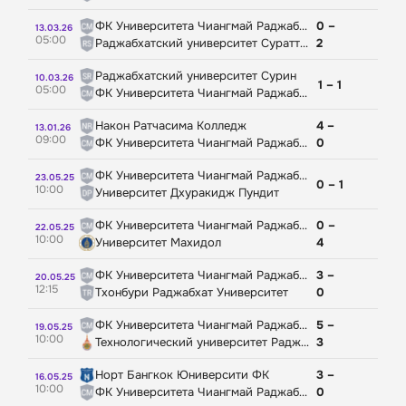
Букмекеры для ставок на киберспорт
НБА
НБА
Baltbet
Букмекеры для профессиональных игроков
Единая Лига ВТБ
Единая Лига ВТБ
24Бет
ФК Университета Чиангмай Раджабхат
0 –
13.03.26
05:00
Раджабхатский университет Сураттхани
2
Букмекеры для ставок на футбол
Евролига
Евролига
WNBA
WNBA
Раджабхатский университет Сурин
10.03.26
1 – 1
Суперлига
Суперлига
05:00
ФК Университета Чиангмай Раджабхат
Теннис
Теннис
Након Ратчасима Колледж
4 –
US Open 2026 ATP
ATP
13.01.26
09:00
ФК Университета Чиангмай Раджабхат
0
US Open 2026 WTA
WTA
Настольный теннис
Cincinnati ATP
ФК Университета Чиангмай Раджабхат
23.05.25
0 – 1
10:00
Cincinnati WTA
Челленджер
Университет Дхуракидж Пундит
Настольный теннис
Лига Про
ФК Университета Чиангмай Раджабхат
0 –
22.05.25
Чемпионат мира
Setka Cup
10:00
Университет Махидол
4
Волейбол
Кубок мира
Чемпионат Европы
Лига Наций
ФК Университета Чиангмай Раджабхат
3 –
20.05.25
12:15
Тхонбури Раджабхат Университет
0
WTT Champions Yokohama, MS
Суперлига России
Киберспорт
WTT Champions Yokohama, WS
ФК Университета Чиангмай Раджабхат
5 –
19.05.25
Europe Smash Sweden, WS
IEM Cologne
10:00
Технологический университет Раджамангала в Таньябури
3
Europe Smash Sweden, MS
The International
Норт Бангкок Юниверсити ФК
3 –
Волейбол
16.05.25
10:00
ФК Университета Чиангмай Раджабхат
0
Лига Наций