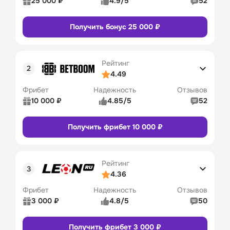
25 000 ₽
4.9/5
52
Рейтинг 
5/5
Получить бонус 25 000 ₽
пользователей
Коэффициенты
5/5
Линия в прематче
4/5
Рейтинг
Линия в лайве
5/5
4.49
Удобство платежей
4/5
Фрибет
Надежность
Отзывов
Служба поддержки
5/5
10 000 ₽
4.85/5
52
Бонусы и акции
5/5
Рейтинг 
5/5
Получить фрибет 10 000 ₽
пользователей
Промокод
Бонусы
Коэффициенты
5/5
22
Линия в прематче
4/5
Рейтинг
Линия в лайве
Сайт
Приложение
5/5
4.36
Удобство платежей
4/5
Фрибет
Надежность
Отзывов
Служба поддержки
4/5
3 000 ₽
4.8/5
50
Бонусы и акции
5/5
Рейтинг 
5/5
Получить фрибет 3 000 ₽
пользователей
Промокод
Бонусы