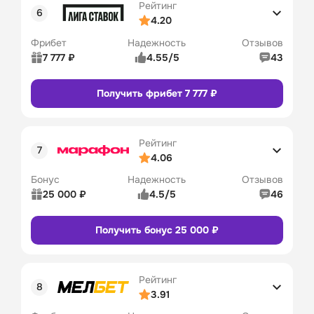
Рейтинг
Линия в лайве
Сайт
Приложение
4/5
4.20
Удобство платежей
4/5
Фрибет
Надежность
Отзывов
Служба поддержки
5/5
7 777 ₽
4.55/5
43
Бонусы и акции
4/5
Рейтинг 
5/5
Получить фрибет 7 777 ₽
пользователей
Промокод
Бонусы
Коэффициенты
4/5
10
Линия в прематче
4/5
Рейтинг
Сайт
Приложение
Линия в лайве
4/5
4.06
Удобство платежей
4/5
Бонус
Надежность
Отзывов
Служба поддержки
4/5
25 000 ₽
4.5/5
46
Бонусы и акции
5/5
Рейтинг 
5/5
Получить бонус 25 000 ₽
пользователей
Бонусы
17
Коэффициенты
4/5
Сайт
Приложение
Линия в прематче
4/5
Рейтинг
Линия в лайве
4/5
3.91
Удобство платежей
4/5