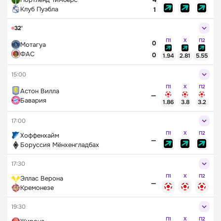
Клуб Пуэбла
1
32'
П1
X
П2
0
Мотагуа
ФАС
0
1.94
2.81
5.55
15:00
П1
X
П2
Астон Вилла
—
Бавария
1.86
3.8
3.2
17:00
П1
X
П2
Хоффенхайм
—
Боруссия Мёнхенгладбах
17:30
П1
X
П2
Эллас Верона
—
Кремонезе
19:30
П1
X
П2