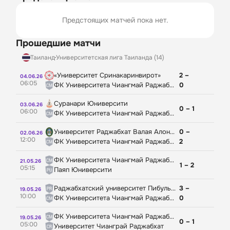
Лига Чемпионов
Зенит
Betcity
Тенниси
Теннис
Настольный теннис
Баскетбол
Лига Европы
Спортбет
Bettery
Балтбет
Футбол
Волейбол
Теннис
Предстоящих матчей пока нет.
24bet
Zenit
Беттери
Киберспорт
Настольный теннис
Рейтинги
Футбол
Прошедшие матчи
Спортбет
Зенит
Волейбол
Прочие категории
Лучшие букмекеры
РПЛ
24bet
Киберспорт
Таиланд
Университетская лига Таиланда (14)
Приложения для iOS
Футбол
Легальные букмекерские конторы
Фрибеты
Лига чемпионов
«Университет Сринакаринвирот»
2 –
04.06.26
Российские букмекеры
Фрибеты без депозита
АПЛ
РПЛ
Leon
06:05
ФК Университета Чиангмай Раджабхат
0
БК с мобильным приложением
Фрибет без отыгрыша
Серия А
Лига чемпионов
Zenit
Надежные букмекеры
Промокод без отыгрыша
Ла Лига
АПЛ
Лига Ставок
Суранари Юниверсити
03.06.26
0 – 1
06:00
БК с гостевым демосчетом
Бонус за регистрацию без отыгрыша
Бундеслига
Серия А
Марафон
ФК Университета Чиангмай Раджабхат
БК с большими коэффициентами
Фрибеты сегодня
Лига Европы
Ла Лига
Melbet
Университет Раджабхат Валая Алонгкорн
0 –
02.06.26
БК с минимальными депозитами
Лучшие фрибеты
Лига конференций
Бундеслига
Pari
12:00
ФК Университета Чиангмай Раджабхат
2
Букмекеры для ставок на американский футбол
Фрибет новым игрокам
Лига наций
Лига Европы
Tennisi
ФК Университета Чиангмай Раджабхат
Букмекеры для ставок на бейсбол
Новые БК с фрибетом
Суперкубок УЕФА
Лига конференций
Fonbet
21.05.26
1 – 2
05:15
Паяп Юниверсити
Хоккей
Хоккей
Букмекеры для ставок на гольф
Фрибет 3000
Betcity
Букмекеры для ставок на автогонки
Акции букмекерских контор при регистрации
КХЛ
КХЛ
BetBoom
Раджабхатский университет Пибульсонгкрам
3 –
19.05.26
Букмекеры для ставок на чемпионаты мира и Европы
Промокоды букмекеров
НХЛ
НХЛ
Bettery
10:00
ФК Университета Чиангмай Раджабхат
0
Букмекеры для ставок на дартс
Бездепозитные бонусы за регистрацию
АХЛ
АХЛ
Olimpbet
ФК Университета Чиангмай Раджабхат
19.05.26
Баскетбол
Баскетбол
Букмекеры для ставок на скачки
Бездепозитные бонусы букмекеров
Winline
0 – 1
05:00
Университет Чианграй Раджабхат