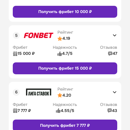
Бонусы и акции
4/5
Чемпионат мира
Рейтинг 
5/5
Суперлига России
Получить фрибет 10 000 ₽
пользователей
Промокод
Бонусы
Чемпионат Европы
Коэффициенты
4/5
34
Киберспорт
Линия в прематче
4/5
IEM Cologne
Рейтинг
Линия в лайве
Сайт
Приложение
4/5
The International
4.19
Удобство платежей
4/5
Esports World Cup Counter Strike
Фрибет
Надежность
Отзывов
Служба поддержки
4/5
15 000 ₽
4.7/5
47
Бонусы и акции
5/5
Рейтинг 
5/5
Получить фрибет 15 000 ₽
пользователей
Промокод
Бонусы
Коэффициенты
4/5
10
Линия в прематче
4/5
Рейтинг
Линия в лайве
Сайт
Приложение
4/5
4.20
Удобство платежей
4/5
Фрибет
Надежность
Отзывов
Служба поддержки
5/5
7 777 ₽
4.55/5
43
Бонусы и акции
4/5
Рейтинг 
5/5
Получить фрибет 7 777 ₽
пользователей
Промокод
Бонусы