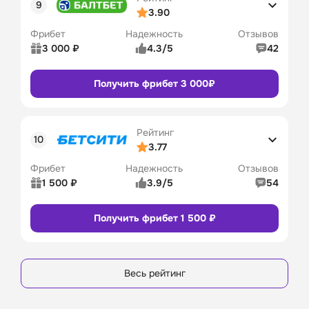
Линия в лайве
Сайт
Приложение
3/5
3.90
Удобство платежей
4/5
Фрибет
Надежность
Отзывов
Служба поддержки
4/5
3 000 ₽
4.3/5
42
Бонусы и акции
4/5
Рейтинг 
5/5
Получить фрибет 3 000₽
пользователей
Промокод
Бонусы
Коэффициенты
4/5
16
Линия в прематче
4/5
Рейтинг
Линия в лайве
Сайт
Приложение
3/5
3.77
Удобство платежей
4/5
Фрибет
Надежность
Отзывов
Служба поддержки
4/5
1 500 ₽
3.9/5
54
Бонусы и акции
4/5
Рейтинг 
5/5
Получить фрибет 1 500 ₽
пользователей
Промокод
Бонусы
Коэффициенты
3/5
8
Линия в прематче
3/5
Линия в лайве
Сайт
Приложение
4/5
Весь рейтинг
Удобство платежей
4/5
Служба поддержки
4/5