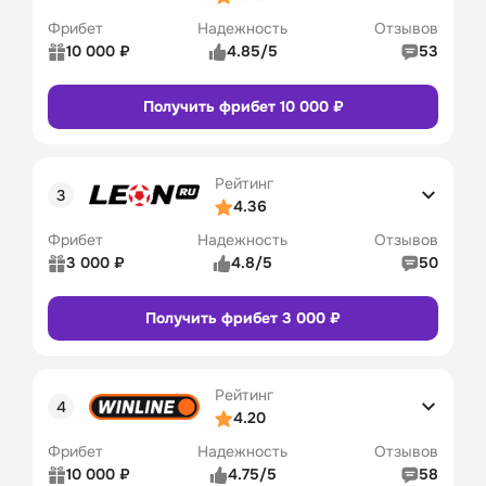
Букмекеры для ставок на киберспорт
НБА
НБА
Baltbet
Удобство платежей
4/5
Букмекеры для профессиональных игроков
Единая Лига ВТБ
Единая Лига ВТБ
24Бет
Фрибет
Надежность
Отзывов
Служба поддержки
5/5
10 000 ₽
4.85/5
53
Букмекеры для ставок на футбол
Евролига
Евролига
Бонусы и акции
5/5
WNBA
WNBA
Рейтинг 
5/5
Суперлига
Суперлига
Получить фрибет 10 000 ₽
пользователей
Промокод
Бонусы
Теннис
Теннис
Коэффициенты
5/5
22
US Open 2026 ATP
ATP
Линия в прематче
4/5
US Open 2026 WTA
WTA
Рейтинг
Линия в лайве
Сайт
Приложение
5/5
Настольный теннис
Cincinnati ATP
4.36
Удобство платежей
4/5
Cincinnati WTA
Челленджер
Фрибет
Надежность
Отзывов
Служба поддержки
4/5
Настольный теннис
Лига Про
3 000 ₽
4.8/5
50
Бонусы и акции
5/5
Чемпионат мира
Setka Cup
Рейтинг 
Волейбол
Кубок мира
5/5
Получить фрибет 3 000 ₽
пользователей
Промокод
Бонусы
Чемпионат Европы
Лига Наций
Коэффициенты
5/5
WTT Champions Yokohama, MS
Суперлига России
42
Киберспорт
Линия в прематче
5/5
WTT Champions Yokohama, WS
Рейтинг
Europe Smash Sweden, WS
IEM Cologne
Линия в лайве
Сайт
Приложение
3/5
4.20
Europe Smash Sweden, MS
The International
Удобство платежей
4/5
Волейбол
Фрибет
Надежность
Отзывов
Служба поддержки
5/5
10 000 ₽
4.75/5
58
Лига Наций