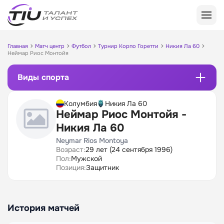
Главная
Матч центр
Футбол
Турнир Корпо Горетти
Никия Ла 60
Неймар Риос Монтойя
Популярные БК
Пари
Виды спорта
По букмекеру
БетБум
Леон
Pari
Приложения для Android
Колумбия
Никия Ла 60
Винлайн
BetBoom
Неймар Риос Монтойя -
Фонбет
Leon
Пари
Никия Ла 60
Виды спорта
Марафон
Winline
БетБум
Бетсити
Fonbet
Леон
Баскетбол
Neymar Rios Montoya
Статьи о БК
Возраст:
29 лет (24 сентября 1996)
Мелбет
Лига Ставок
Винлайн
Киберспорт
Пол:
Мужской
Winline
Лига Ставок
Марафон
Фонбет
Теннис
Позиция:
Защитник
База знаний
По видам спорта
Олимпбет
Бет-М
Марафон
Хоккей
Виды ставок
Тенниси
Baltbet
Бетсити
Футбол
Футбол
Футбол
По видам спорта
Основы ставок
Балтбет
Melbet
Мелбет
Хоккей
История матчей
Евролига
Сервисы
Бет-М
Olimpbet
Лига Ставок
Баскетбол
Футбол
Виды спорта
Кубок России
Беттери
Tennisi
Олимпбет
Теннис
Хоккей