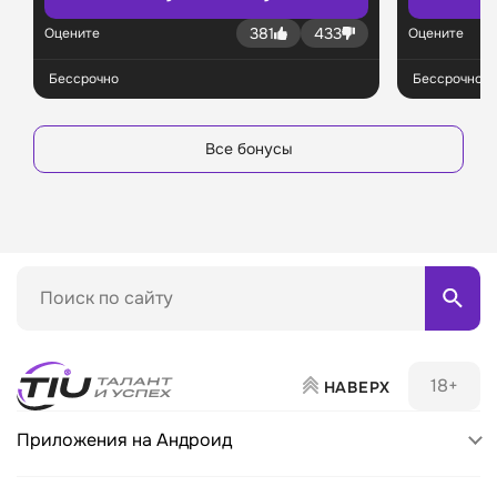
381
433
Оцените
Оцените
Бессрочно
Бессрочно
Все бонусы
Поиск по матч-центру
18+
НАВЕРХ
Приложения на Андроид
Пари