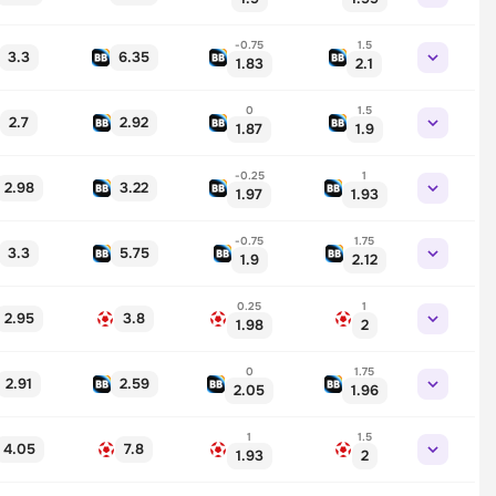
-0.75
1.5
3.3
6.35
1.83
2.1
0
1.5
2.7
2.92
1.87
1.9
-0.25
1
2.98
3.22
1.97
1.93
-0.75
1.75
3.3
5.75
1.9
2.12
0.25
1
2.95
3.8
1.98
2
0
1.75
2.91
2.59
2.05
1.96
1
1.5
4.05
7.8
1.93
2