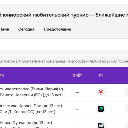
й юниорский любительский турнир — ближайшие 
Лайв
Сегодня
Предстоящие
ргентина Любители
Региональный юниорский любительский турни
ТЧ
СЧЁТ
П1
Университарио (Вилья-Мария) (до 13 лет)
—
Ренато Чезарини (RC) (до 13 лет)
Атлетико Карлос Пас (до 13 лет)
—
С. и Д. Колон (СС) (до 13 лет)
Унион Сунчалес (до 13 лет)
—