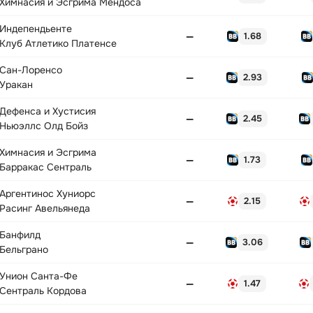
Химнасия и Эсгрима Мендоса
Индепендьенте
—
1.68
Клуб Атлетико Платенсе
Сан-Лоренсо
—
2.93
Уракан
Дефенса и Хустисия
—
2.45
Ньюэллс Олд Бойз
Химнасия и Эсгрима
—
1.73
Барракас Сентраль
Аргентинос Хуниорс
—
2.15
Расинг Авельянеда
Банфилд
—
3.06
Бельграно
Унион Санта-Фе
—
1.47
Сентраль Кордова