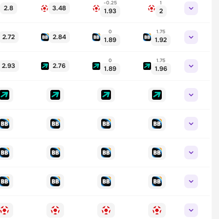
-0.25
1
2.8
3.48
1.93
2
0
1.75
2.72
2.84
1.89
1.92
0
1.75
2.93
2.76
1.89
1.96