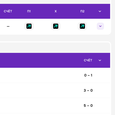
СЧЁТ
П1
X
П2
—
СЧЁТ
0 – 1
3 – 0
5 – 0