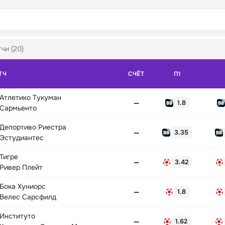
чи (20)
ТЧ
СЧЁТ
П1
Атлетико Тукуман
—
1.8
Сармьенто
Депортиво Риестра
—
3.35
Эстудиантес
Тигре
—
3.42
Ривер Плейт
Бока Хуниорс
—
1.8
Велес Сарсфилд
Институто
—
1.62