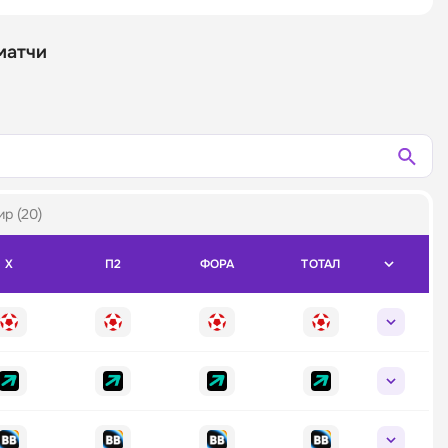
матчи
р (20)
X
П2
ФОРА
ТОТАЛ