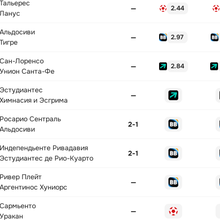
Тальерес
—
2.44
Ланус
Альдосиви
—
2.97
Тигре
Сан-Лоренсо
—
2.84
Унион Санта-Фе
Эстудиантес
—
Химнасия и Эсгрима
Росарио Сентраль
2
-
1
Альдосиви
Индепендьенте Ривадавия
2
-
1
Эстудиантес де Рио-Куарто
Ривер Плейт
—
Аргентинос Хуниорс
Сармьенто
—
Уракан