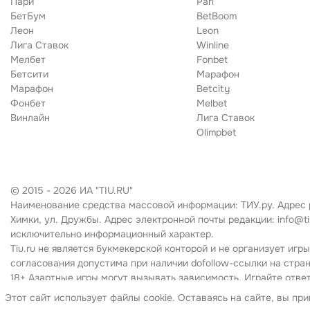
Пари
Pari
БетБум
BetBoom
Леон
Leon
Лига Ставок
Winline
Мелбет
Fonbet
Бетсити
Марафон
Марафон
Betcity
Фонбет
Melbet
Винлайн
Лига Ставок
Olimpbet
© 2015 - 2026 ИА "TIU.RU"
Наименование средства массовой информации: ТИУ.ру. Адрес ред
Химки, ул. Дружбы. Адрес электронной почты редакции: info@ti
исключительно информационный характер.
Tiu.ru не является букмекерской конторой и не организует игр
согласования допустима при наличии dofollow-ссылки на стра
18+ Азартные игры могут вызывать зависимость. Играйте отве
Этот сайт использует файлы cookie. Оставаясь на сайте, вы п