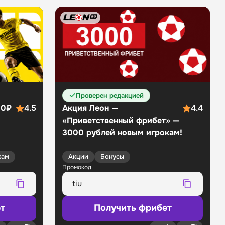
Проверен редакцией
00₽
4.5
Акция Леон —
4.4
«Приветственный фрибет» —
3000 рублей новым игрокам!
кам
Акции
Бонусы
Промокод
т
Получить фрибет