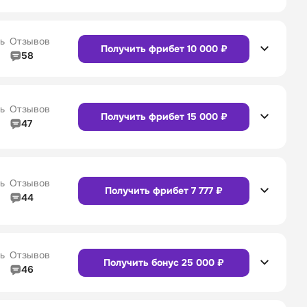
5/5
Линия в прематче
5/5
4/5
Служба поддержки
5/5
Сайт
Приложение
ь
Отзывов
Получить фрибет 10 000 ₽
58
4/5
Линия в прематче
4/5
4/5
Служба поддержки
4/5
Сайт
Приложение
ь
Отзывов
Получить фрибет 15 000 ₽
47
4/5
Линия в прематче
4/5
Сайт
Приложение
4/5
Служба поддержки
5/5
ь
Отзывов
Получить фрибет 7 777 ₽
44
4/5
Линия в прематче
4/5
Сайт
Приложение
4/5
Служба поддержки
4/5
ь
Отзывов
Получить бонус 25 000 ₽
46
4/5
Линия в прематче
4/5
Сайт
Приложение
4/5
Служба поддержки
4/5