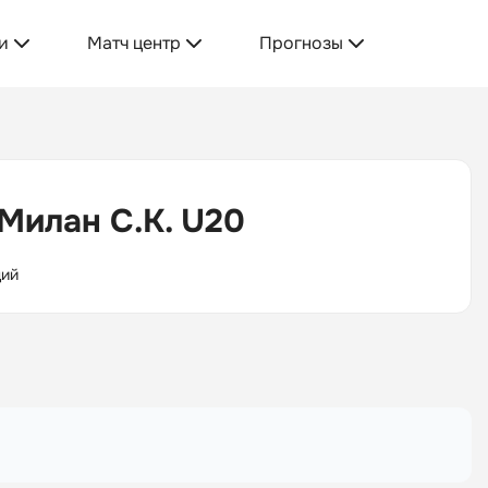
и
Матч центр
Прогнозы
Милан С.К. U20
ий