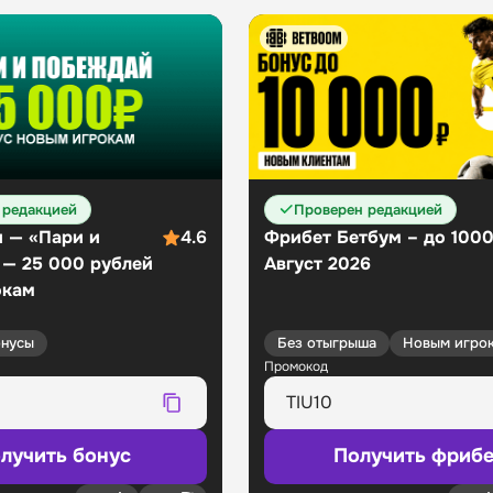
 редакцией
Проверен редакцией
 — «Пари и
4.6
Фрибет Бетбум – до 100
 — 25 000 рублей
Август 2026
окам
нусы
Без отыгрыша
Новым игро
Промокод
лучить бонус
Получить фрибе