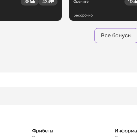
381
434
113
Оцените
Бессрочно
Все бонусы
Фрибеты
Информа