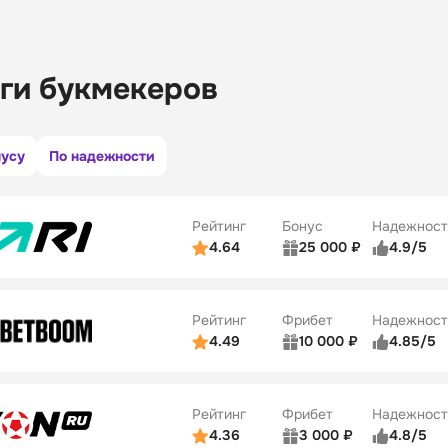
ги букмекеров
нусу
По надежности
Рейтинг
Бонус
Надежност
4.64
25 000 ₽
4.9/5
ьзователей
5/5
Коэффициенты
ве
5/5
Удобство платежей
Рейтинг
Фрибет
Надежност
ции
5/5
4.49
10 000 ₽
4.85/5
ьзователей
5/5
Коэффициенты
Бонусы
ве
5/5
Удобство платежей
22
Рейтинг
Фрибет
Надежност
ции
5/5
4.36
3 000 ₽
4.8/5