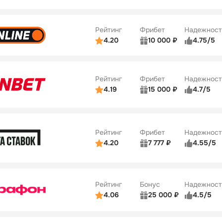
ьзователей
5/5
Коэффициенты
Бонусы
ве
3/5
Удобство платежей
42
Рейтинг
Фрибет
Надежност
ции
4/5
4.20
10 000 ₽
4.75/5
ьзователей
5/5
Коэффициенты
Бонусы
ве
4/5
Удобство платежей
34
Рейтинг
Фрибет
Надежност
ции
5/5
4.19
15 000 ₽
4.7/5
Бонусы
ьзователей
5/5
Коэффициенты
10
ве
4/5
Удобство платежей
Рейтинг
Фрибет
Надежност
ции
4/5
4.20
7 777 ₽
4.55/5
Бонусы
ьзователей
5/5
Коэффициенты
10
ве
4/5
Удобство платежей
Рейтинг
Бонус
Надежност
ции
5/5
4.06
25 000 ₽
4.5/5
ьзователей
5/5
Коэффициенты
ве
4/5
Удобство платежей