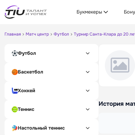
Букмекеры
Бон
Главная
Матч центр
Футбол
Турнир Санта-Клара до 20 ле
Футбол
Баскетбол
Хоккей
История ма
Теннис
Настольный теннис