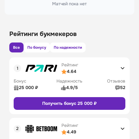
Матчей пока нет
Лига Чемпионов
Зенит
Betcity
Тенниси
Теннис
Настольный теннис
Баскетбол
Лига Европы
Спортбет
Bettery
Балтбет
Футбол
Волейбол
Теннис
24bet
Zenit
Беттери
Киберспорт
Настольный теннис
Рейтинги
Футбол
Спортбет
Зенит
Волейбол
Прочие категории
Лучшие букмекеры
РПЛ
24bet
Киберспорт
Рейтинги букмекеров
Приложения для iOS
Футбол
Легальные букмекерские конторы
Фрибеты
Лига чемпионов
Российские букмекеры
Фрибеты без депозита
АПЛ
РПЛ
Leon
Все
По бонусу
По надежности
БК с мобильным приложением
Фрибет без отыгрыша
Серия А
Лига чемпионов
Zenit
Надежные букмекеры
Промокод без отыгрыша
Ла Лига
АПЛ
Лига Ставок
Рейтинг
БК с гостевым демосчетом
Бонус за регистрацию без отыгрыша
Бундеслига
Серия А
Марафон
4.64
БК с большими коэффициентами
Фрибеты сегодня
Лига Европы
Ла Лига
Melbet
Бонус
Надежность
Отзывов
БК с минимальными депозитами
Лучшие фрибеты
Лига конференций
Бундеслига
Pari
25 000 ₽
4.9/5
52
Букмекеры для ставок на американский футбол
Фрибет новым игрокам
Лига наций
Лига Европы
Tennisi
Букмекеры для ставок на бейсбол
Новые БК с фрибетом
Суперкубок УЕФА
Лига конференций
Fonbet
Рейтинг 
5/5
Получить бонус 25 000 ₽
Хоккей
Хоккей
пользователей
Букмекеры для ставок на гольф
Фрибет 3000
Betcity
Букмекеры для ставок на автогонки
Акции букмекерских контор при регистрации
КХЛ
КХЛ
BetBoom
Коэффициенты
5/5
Букмекеры для ставок на чемпионаты мира и Европы
Промокоды букмекеров
НХЛ
НХЛ
Bettery
Линия в прематче
4/5
Рейтинг
Букмекеры для ставок на дартс
Бездепозитные бонусы за регистрацию
АХЛ
АХЛ
Olimpbet
Линия в лайве
5/5
4.49
Баскетбол
Баскетбол
Букмекеры для ставок на скачки
Бездепозитные бонусы букмекеров
Winline
Удобство платежей
4/5