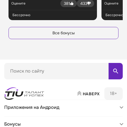
381
433
Оцените
Оцените
Бессрочно
Бессрочно
Все бонусы
Поиск по матч-центру
18+
НАВЕРХ
Приложения на Андроид
Пари
Бонусы