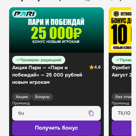
Бонусы и акции
4/5
Промокод
Бонусы
13
Сайт
Приложение
Проверен редакцией
Провере
Акция Пари — «Пари и
4.6
Фрибет Б
побеждай» — 25 000 рублей
Август 20
новым игрокам
Акции
Бонусы
Без отыгр
Промокод
Промокод
Получить бонус
П