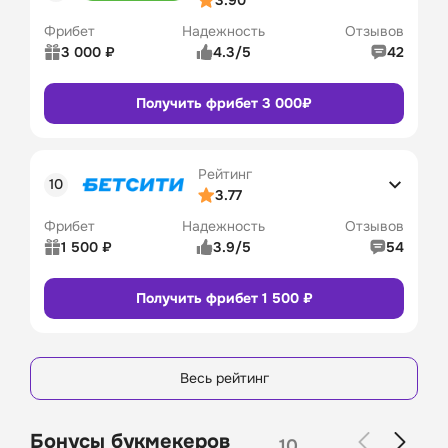
Удобство платежей
4/5
Фрибет
Надежность
Отзывов
Служба поддержки
4/5
3 000 ₽
4.3/5
42
Бонусы и акции
4/5
Рейтинг 
5/5
Получить фрибет 3 000₽
пользователей
Промокод
Бонусы
Коэффициенты
4/5
16
Линия в прематче
4/5
Рейтинг
Линия в лайве
Сайт
Приложение
3/5
3.77
Удобство платежей
4/5
Фрибет
Надежность
Отзывов
Служба поддержки
4/5
1 500 ₽
3.9/5
54
Бонусы и акции
4/5
Рейтинг 
5/5
Получить фрибет 1 500 ₽
пользователей
Промокод
Бонусы
Коэффициенты
3/5
8
Линия в прематче
3/5
Линия в лайве
Сайт
Приложение
4/5
Весь рейтинг
Удобство платежей
4/5
Служба поддержки
4/5
Бонусы букмекеров
10