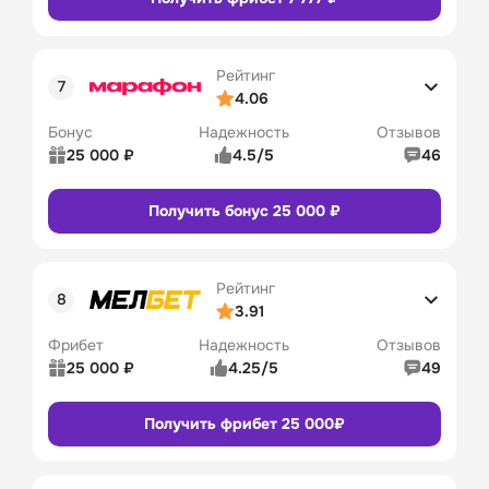
Коэффициенты
4/5
10
Линия в прематче
4/5
Рейтинг
Сайт
Приложение
Линия в лайве
4/5
4.06
Удобство платежей
4/5
Бонус
Надежность
Отзывов
Служба поддержки
4/5
25 000 ₽
4.5/5
46
Бонусы и акции
5/5
Рейтинг 
5/5
Получить бонус 25 000 ₽
пользователей
Бонусы
17
Коэффициенты
4/5
Сайт
Приложение
Линия в прематче
4/5
Рейтинг
Линия в лайве
4/5
3.91
Удобство платежей
4/5
Фрибет
Надежность
Отзывов
Служба поддержки
4/5
25 000 ₽
4.25/5
49
Бонусы и акции
4/5
Рейтинг 
5/5
Получить фрибет 25 000₽
пользователей
Промокод
Бонусы
Коэффициенты
4/5
15
Линия в прематче
4/5