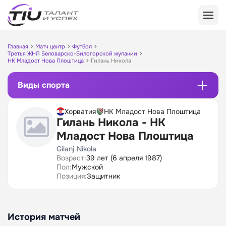
Главная
Матч центр
Футбол
Третья ЖНЛ Беловарско-Билогорской жупании
Популярные БК
НК Младост Нова Плоштица
Гилань Никола
Пари
По букмекеру
БетБум
Виды спорта
Леон
Pari
Приложения для Android
Винлайн
BetBoom
Хорватия
НК Младост Нова Плоштица
Фонбет
Leon
Пари
Гилань Никола - НК
Виды спорта
Марафон
Winline
БетБум
Младост Нова Плоштица
Бетсити
Fonbet
Леон
Баскетбол
Gilanj Nikola
Статьи о БК
Мелбет
Лига Ставок
Винлайн
Киберспорт
Возраст:
39 лет (6 апреля 1987)
Winline
Лига Ставок
Марафон
Фонбет
Теннис
Пол:
Мужской
База знаний
По видам спорта
Олимпбет
Бет-М
Марафон
Хоккей
Позиция:
Защитник
Виды ставок
Тенниси
Baltbet
Бетсити
Футбол
Футбол
Футбол
По видам спорта
Основы ставок
Балтбет
Melbet
Мелбет
Хоккей
Евролига
Сервисы
Бет-М
Olimpbet
Лига Ставок
Баскетбол
Футбол
История матчей
Виды спорта
Кубок России
Беттери
Tennisi
Олимпбет
Теннис
Хоккей