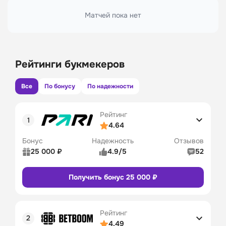
Лига Чемпионов
Зенит
Betcity
Тенниси
Теннис
Настольный теннис
Баскетбол
Матчей пока нет
Лига Европы
Спортбет
Bettery
Балтбет
Футбол
Волейбол
Теннис
24bet
Zenit
Беттери
Киберспорт
Настольный теннис
Рейтинги
Футбол
Спортбет
Зенит
Волейбол
Прочие категории
Лучшие букмекеры
РПЛ
24bet
Киберспорт
Рейтинги букмекеров
Приложения для iOS
Футбол
Легальные букмекерские конторы
Фрибеты
Лига чемпионов
Российские букмекеры
Фрибеты без депозита
АПЛ
РПЛ
Leon
Все
По бонусу
По надежности
БК с мобильным приложением
Фрибет без отыгрыша
Серия А
Лига чемпионов
Zenit
Надежные букмекеры
Промокод без отыгрыша
Ла Лига
АПЛ
Лига Ставок
БК с гостевым демосчетом
Бонус за регистрацию без отыгрыша
Бундеслига
Серия А
Марафон
Рейтинг
БК с большими коэффициентами
Фрибеты сегодня
Лига Европы
Ла Лига
Melbet
4.64
БК с минимальными депозитами
Лучшие фрибеты
Лига конференций
Бундеслига
Pari
Бонус
Надежность
Отзывов
Букмекеры для ставок на американский футбол
Фрибет новым игрокам
Лига наций
Лига Европы
Tennisi
25 000 ₽
4.9/5
52
Букмекеры для ставок на бейсбол
Новые БК с фрибетом
Суперкубок УЕФА
Лига конференций
Fonbet
Рейтинг 
Хоккей
Хоккей
Букмекеры для ставок на гольф
Фрибет 3000
Betcity
5/5
Получить бонус 25 000 ₽
пользователей
Букмекеры для ставок на автогонки
Акции букмекерских контор при регистрации
КХЛ
КХЛ
BetBoom
Коэффициенты
5/5
Букмекеры для ставок на чемпионаты мира и Европы
Промокоды букмекеров
НХЛ
НХЛ
Bettery
Линия в прематче
4/5
Букмекеры для ставок на дартс
Бездепозитные бонусы за регистрацию
АХЛ
АХЛ
Olimpbet
Рейтинг
Баскетбол
Баскетбол
Букмекеры для ставок на скачки
Бездепозитные бонусы букмекеров
Winline
Линия в лайве
5/5
4.49