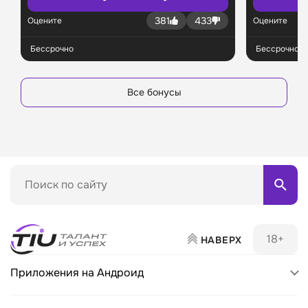
381
433
Оцените
Оцените
Бессрочно
Бессрочно
Все бонусы
Поиск по матч-центру
18+
НАВЕРХ
Приложения на Андроид
Пари