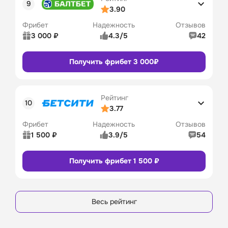
Линия в лайве
Сайт
Приложение
3/5
3.90
Удобство платежей
4/5
Фрибет
Надежность
Отзывов
Служба поддержки
4/5
3 000 ₽
4.3/5
42
Бонусы и акции
4/5
Рейтинг 
5/5
Получить фрибет 3 000₽
пользователей
Промокод
Бонусы
Коэффициенты
4/5
16
Линия в прематче
4/5
Рейтинг
Линия в лайве
Сайт
Приложение
3/5
3.77
Удобство платежей
4/5
Фрибет
Надежность
Отзывов
Служба поддержки
4/5
1 500 ₽
3.9/5
54
Бонусы и акции
4/5
Рейтинг 
5/5
Получить фрибет 1 500 ₽
пользователей
Промокод
Бонусы
Коэффициенты
3/5
8
Линия в прематче
3/5
Линия в лайве
Сайт
Приложение
4/5
Весь рейтинг
Удобство платежей
4/5
Служба поддержки
4/5