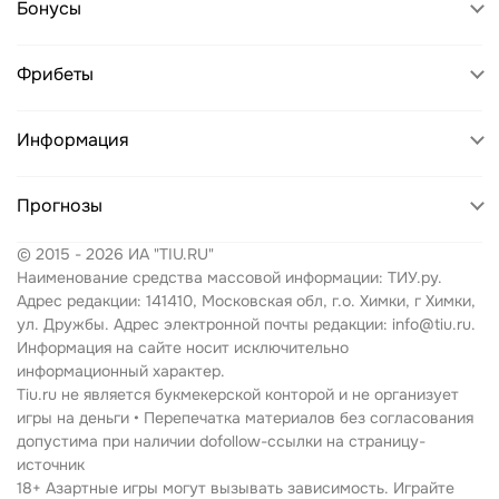
Бонусы
БетБум
Pari
Фрибеты
Леон
BetBoom
Лига Ставок
Пари
Информация
Leon
Мелбет
БетБум
Winline
Политика конфиденциальности
Прогнозы
Бетсити
Леон
Fonbet
Политика cookies
Марафон
© 2015 - 2026 ИА "TIU.RU"
Винлайн
Прогнозы на спорт
Марафон
Пользовательское соглашение
Наименование средства массовой информации: ТИУ.ру.
Фонбет
Фонбет
Футбол
Адрес редакции: 141410, Московская обл, г.о. Химки, г Химки,
Betcity
Согласие на обработку персональных данных
ул. Дружбы. Адрес электронной почты редакции: info@tiu.ru.
Винлайн
Марафон
Хоккей
Информация на сайте носит исключительно
Melbet
Контакты
информационный характер.
Бетсити
Баскетбол
Tiu.ru не является букмекерской конторой и не организует
Лига Ставок
Вакансии
игры на деньги • Перепечатка материалов без согласования
Мелбет
Теннис
допустима при наличии dofollow-ссылки на страницу-
Olimpbet
Блог
источник
Лига ставок
Настольный теннис
18+ Азартные игры могут вызывать зависимость. Играйте
Архив