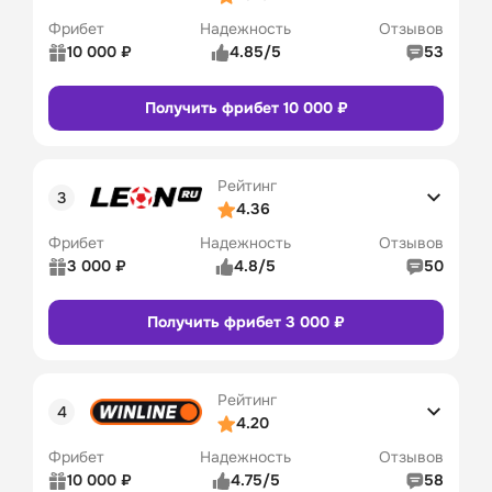
Букмекеры для ставок на киберспорт
НБА
НБА
Baltbet
Удобство платежей
4/5
Букмекеры для профессиональных игроков
Единая Лига ВТБ
Единая Лига ВТБ
24Бет
Фрибет
Надежность
Отзывов
Служба поддержки
5/5
10 000 ₽
4.85/5
53
Букмекеры для ставок на футбол
Евролига
Евролига
Бонусы и акции
5/5
WNBA
WNBA
Рейтинг 
5/5
Суперлига
Суперлига
Получить фрибет 10 000 ₽
пользователей
Промокод
Бонусы
Теннис
Теннис
Коэффициенты
5/5
22
US Open 2026 ATP
ATP
Линия в прематче
4/5
US Open 2026 WTA
WTA
Рейтинг
Линия в лайве
Сайт
Приложение
5/5
Настольный теннис
Cincinnati ATP
4.36
Удобство платежей
4/5
Cincinnati WTA
Челленджер
Фрибет
Надежность
Отзывов
Служба поддержки
4/5
Настольный теннис
Лига Про
3 000 ₽
4.8/5
50
Бонусы и акции
5/5
Чемпионат мира
Setka Cup
Рейтинг 
Волейбол
Кубок мира
5/5
Получить фрибет 3 000 ₽
пользователей
Промокод
Бонусы
Чемпионат Европы
Лига Наций
Коэффициенты
5/5
WTT Champions Yokohama, MS
Суперлига России
42
Киберспорт
Линия в прематче
5/5
WTT Champions Yokohama, WS
Рейтинг
Europe Smash Sweden, WS
IEM Cologne
Линия в лайве
Сайт
Приложение
3/5
4.20
Europe Smash Sweden, MS
The International
Удобство платежей
4/5
Волейбол
Фрибет
Надежность
Отзывов
Служба поддержки
5/5
10 000 ₽
4.75/5
58
Лига Наций