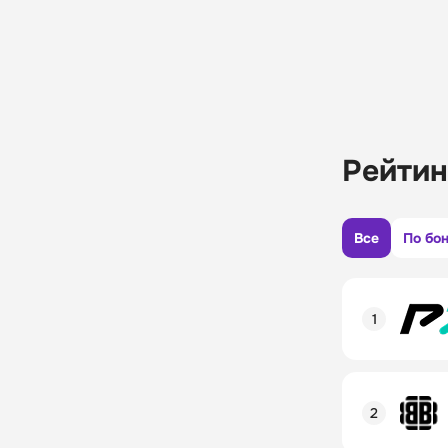
Рейтин
Все
По бо
Рейтинг пол
Линия в лай
Бонусы и ак
Рейтинг пол