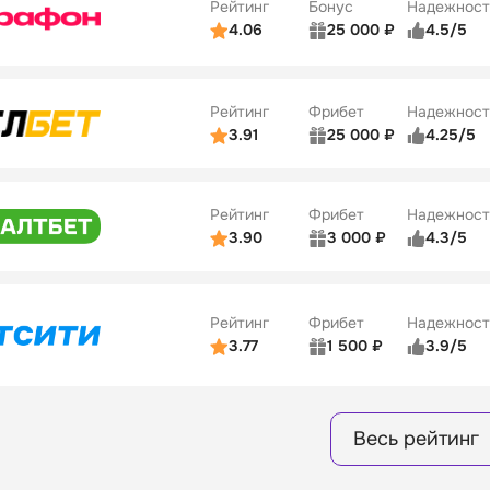
Рейтинг
Бонус
Надежност
ции
5/5
4.06
25 000 ₽
4.5/5
ьзователей
5/5
Коэффициенты
ве
4/5
Удобство платежей
Рейтинг
Фрибет
Надежност
ции
4/5
3.91
25 000 ₽
4.25/5
ьзователей
5/5
Коэффициенты
Бонусы
ве
3/5
Удобство платежей
15
Рейтинг
Фрибет
Надежност
ции
4/5
3.90
3 000 ₽
4.3/5
ьзователей
5/5
Коэффициенты
Бонусы
ве
3/5
Удобство платежей
16
Рейтинг
Фрибет
Надежност
ции
4/5
3.77
1 500 ₽
3.9/5
Бонусы
ьзователей
5/5
Коэффициенты
8
ве
4/5
Удобство платежей
Весь рейтинг
ции
4/5
Бонусы