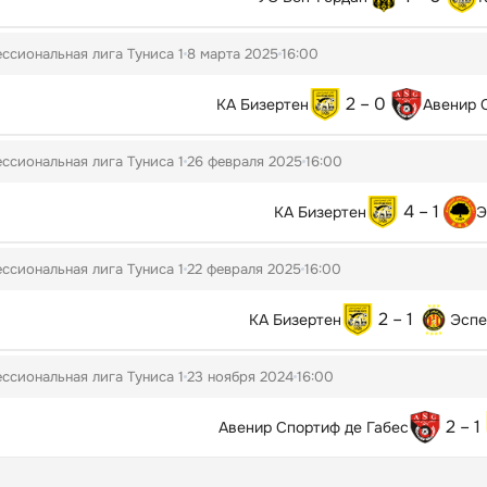
ссиональная лига Туниса 1
8 марта 2025
16:00
2 – 0
КА Бизертен
Авенир 
ссиональная лига Туниса 1
26 февраля 2025
16:00
4 – 1
КА Бизертен
Э
ссиональная лига Туниса 1
22 февраля 2025
16:00
2 – 1
КА Бизертен
Эспе
ссиональная лига Туниса 1
23 ноября 2024
16:00
2 – 1
Авенир Спортиф де Габес