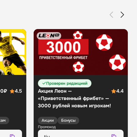
Сайт
Приложение
Проверен редакцией
00₽
4.5
Акция Леон —
4.4
«Приветственный фрибет» —
3000 рублей новым игрокам!
кам
Акции
Бонусы
Промокод