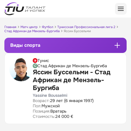
Главная
Матч центр
Футбол
Тунисская Профессиональная лига 2
Стад Африкан де Мензель-Бургиба
Яссин Буссельми
Популярные БК
Пари
Виды спорта
По букмекеру
БетБум
Леон
Pari
Приложения для Android
Тунис
Винлайн
BetBoom
Стад Африкан де Мензель-Бургиба
Фонбет
Leon
Пари
Яссин Буссельми - Стад
Виды спорта
Марафон
Winline
БетБум
Африкан де Мензель-
Бетсити
Fonbet
Леон
Баскетбол
Бургиба
Статьи о БК
Мелбет
Лига Ставок
Винлайн
Киберспорт
Winline
Лига Ставок
Марафон
Фонбет
Теннис
Yassine Bousselmi
Возраст:
29 лет (6 января 1997)
База знаний
По видам спорта
Олимпбет
Бет-М
Марафон
Хоккей
Пол:
Мужской
Виды ставок
Тенниси
Baltbet
Бетсити
Футбол
Футбол
Позиция:
Вратарь
Футбол
По видам спорта
Основы ставок
Балтбет
Melbet
Мелбет
Хоккей
Стоимость:
24 000 €
Евролига
Сервисы
Бет-М
Olimpbet
Лига Ставок
Баскетбол
Футбол
Виды спорта
Кубок России
Беттери
Tennisi
Олимпбет
Теннис
Хоккей