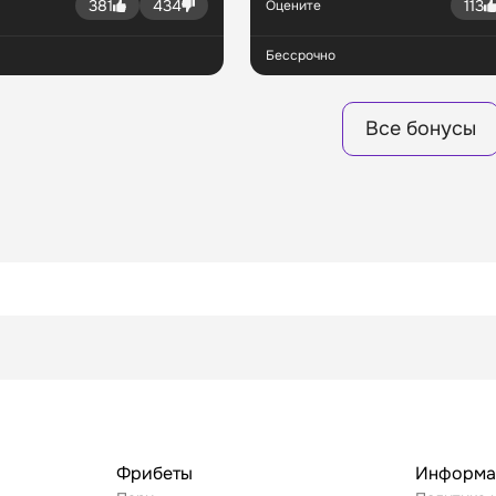
381
434
113
Оцените
Бессрочно
Все бонусы
Фрибеты
Информа