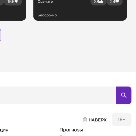
156
38
24
Оцените
Бессрочно
18+
НАВЕРХ
ция
Прогнозы