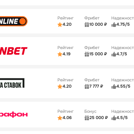
ьзователей
5/5
Коэффициенты
Бонусы
ве
3/5
Удобство платежей
42
Рейтинг
Фрибет
Надежност
ции
4/5
4.20
10 000 ₽
4.75/5
ьзователей
5/5
Коэффициенты
Бонусы
ве
4/5
Удобство платежей
34
Рейтинг
Фрибет
Надежност
ции
5/5
4.19
15 000 ₽
4.7/5
Бонусы
ьзователей
5/5
Коэффициенты
10
ве
4/5
Удобство платежей
Рейтинг
Фрибет
Надежност
ции
4/5
4.20
7 777 ₽
4.55/5
Бонусы
ьзователей
5/5
Коэффициенты
10
ве
4/5
Удобство платежей
Рейтинг
Бонус
Надежност
ции
5/5
4.06
25 000 ₽
4.5/5
ьзователей
5/5
Коэффициенты
ве
4/5
Удобство платежей