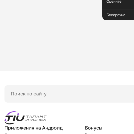
Оцените
Бессрочно
Поиск по матч-центру
Приложения на Андроид
Бонусы