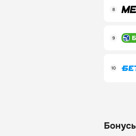
Бонусы и ак
Рейтинг пол
Промокод
Линия в лай
Бонусы и ак
Рейтинг пол
Промокод
Линия в лай
Бонусы и ак
Промокод
Рейтинг пол
Линия в лай
Бонусы и ак
Промокод
Бонусы