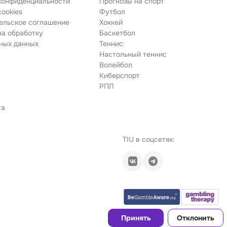
конфиденциальности
Прогнозы на спорт
ookies
Футбол
ельское соглашение
Хоккей
на обработку
Баскетбол
ных данных
Теннис
Настольный теннис
Волейбол
Киберспорт
РПЛ
та
TIU в соцсетях:
Принять
Отклонить