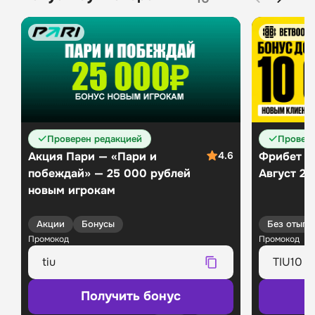
Бонусы и акции
4/5
Промокод
Бонусы
13
Сайт
Приложение
Проверен редакцией
Провере
Акция Пари — «Пари и
4.6
Фрибет Б
побеждай» — 25 000 рублей
Август 20
новым игрокам
Акции
Бонусы
Без отыгр
Промокод
Промокод
Получить бонус
П