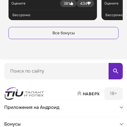
381
434
Оцените
Оцените
Бессрочно
Бессрочно
Все бонусы
Поиск по матч-центру
18+
НАВЕРХ
Приложения на Андроид
Пари
Бонусы