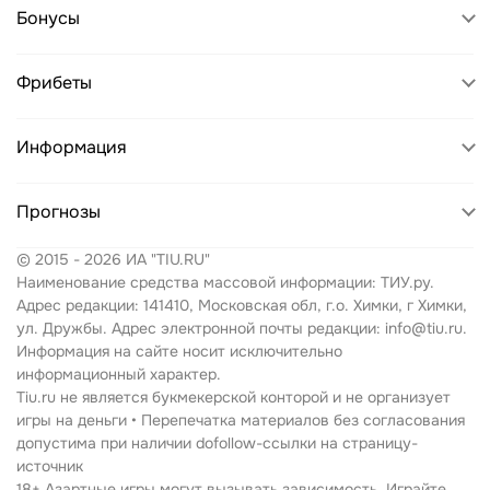
Пари
Бонусы
БетБум
Pari
Фрибеты
Леон
BetBoom
Лига Ставок
Пари
Информация
Leon
Мелбет
БетБум
Winline
Политика конфиденциальности
Прогнозы
Бетсити
Леон
Fonbet
Политика cookies
Марафон
© 2015 - 2026 ИА "TIU.RU"
Винлайн
Прогнозы на спорт
Марафон
Пользовательское соглашение
Наименование средства массовой информации: ТИУ.ру.
Фонбет
Фонбет
Футбол
Адрес редакции: 141410, Московская обл, г.о. Химки, г Химки,
Betcity
Согласие на обработку персональных данных
ул. Дружбы. Адрес электронной почты редакции: info@tiu.ru.
Винлайн
Марафон
Хоккей
Информация на сайте носит исключительно
Melbet
Контакты
информационный характер.
Бетсити
Баскетбол
Tiu.ru не является букмекерской конторой и не организует
Лига Ставок
Вакансии
игры на деньги • Перепечатка материалов без согласования
Мелбет
Теннис
допустима при наличии dofollow-ссылки на страницу-
Olimpbet
Блог
источник
Лига ставок
Настольный теннис
18+ Азартные игры могут вызывать зависимость. Играйте