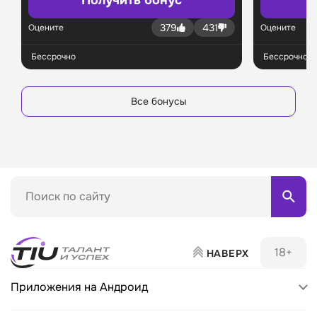
Получить бонус
П
379
431
Оцените
Оцените
Бессрочно
Бессрочно
Все бонусы
Поиск по матч-центру
18+
НАВЕРХ
Приложения на Андроид