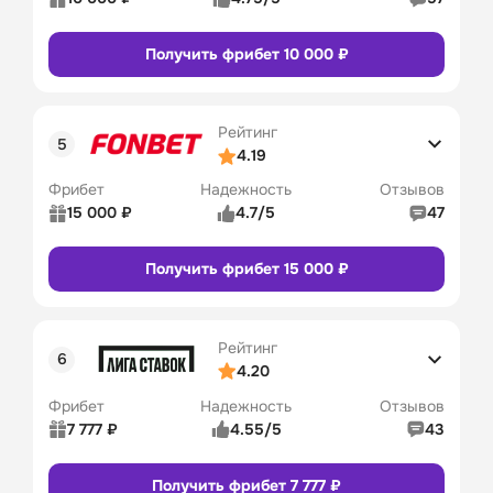
Бонусы и акции
4/5
Чемпионат мира
Рейтинг 
Суперлига России
5/5
Получить фрибет 10 000 ₽
пользователей
Промокод
Бонусы
Чемпионат Европы
Коэффициенты
4/5
Киберспорт
34
Линия в прематче
4/5
IEM Cologne
Рейтинг
Линия в лайве
Сайт
Приложение
4/5
The International
4.19
Esports World Cup Counter Strike
Удобство платежей
4/5
Фрибет
Надежность
Отзывов
Служба поддержки
4/5
15 000 ₽
4.7/5
47
Бонусы и акции
5/5
Рейтинг 
5/5
Получить фрибет 15 000 ₽
пользователей
Промокод
Бонусы
Коэффициенты
4/5
10
Линия в прематче
4/5
Рейтинг
Линия в лайве
Сайт
Приложение
4/5
4.20
Удобство платежей
4/5
Фрибет
Надежность
Отзывов
Служба поддержки
5/5
7 777 ₽
4.55/5
43
Бонусы и акции
4/5
Рейтинг 
5/5
Получить фрибет 7 777 ₽
пользователей
Промокод
Бонусы