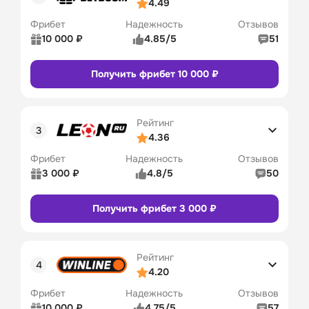
Букмекеры для ставок на киберспорт
НБА
НБА
Baltbet
4.49
Удобство платежей
4/5
Букмекеры для профессиональных игроков
Единая Лига ВТБ
Единая Лига ВТБ
24Бет
Фрибет
Надежность
Отзывов
Служба поддержки
5/5
Букмекеры для ставок на футбол
Евролига
Евролига
10 000 ₽
4.85/5
51
Бонусы и акции
5/5
WNBA
WNBA
Рейтинг 
Суперлига
Суперлига
5/5
Получить фрибет 10 000 ₽
пользователей
Промокод
Бонусы
Теннис
Теннис
Коэффициенты
5/5
US Open 2026 ATP
ATP
22
Линия в прематче
4/5
US Open 2026 WTA
WTA
Рейтинг
Настольный теннис
Линия в лайве
Сайт
Приложение
5/5
Cincinnati ATP
4.36
Cincinnati WTA
Челленджер
Удобство платежей
4/5
Фрибет
Надежность
Отзывов
Настольный теннис
Лига Про
Служба поддержки
4/5
3 000 ₽
4.8/5
50
Чемпионат мира
Setka Cup
Бонусы и акции
5/5
Волейбол
Кубок мира
Рейтинг 
5/5
Чемпионат Европы
Лига Наций
Получить фрибет 3 000 ₽
пользователей
Промокод
Бонусы
WTT Champions Yokohama, MS
Суперлига России
Коэффициенты
5/5
42
Киберспорт
WTT Champions Yokohama, WS
Линия в прематче
5/5
Europe Smash Sweden, WS
IEM Cologne
Рейтинг
Линия в лайве
Сайт
Приложение
3/5
Europe Smash Sweden, MS
The International
4.20
Удобство платежей
4/5
Волейбол
Фрибет
Надежность
Отзывов
Служба поддержки
5/5
Лига Наций
10 000 ₽
4.75/5
57