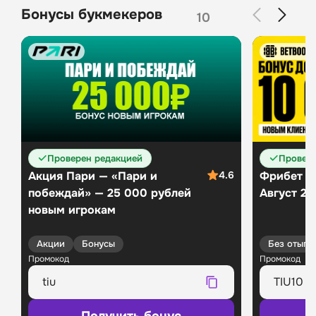
Служба поддержки
4/5
Бонусы букмекеров
10
Бонусы и акции
4/5
Промокод
Бонусы
13
Сайт
Приложение
Проверен редакцией
Провере
Акция Пари — «Пари и
4.6
Фрибет Б
побеждай» — 25 000 рублей
Август 20
новым игрокам
Акции
Бонусы
Без отыгр
Промокод
Промокод