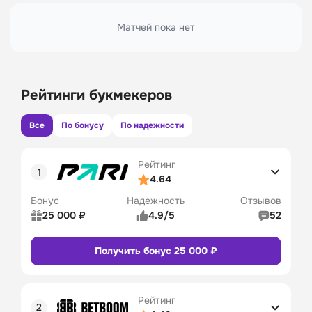
Лига Чемпионов
Зенит
Betcity
Тенниси
Теннис
Настольный теннис
Баскетбол
Лига Европы
Спортбет
Bettery
Балтбет
Футбол
Волейбол
Теннис
Матчей пока нет
24bet
Zenit
Беттери
Киберспорт
Настольный теннис
Рейтинги
Футбол
Спортбет
Зенит
Волейбол
Прочие категории
Лучшие букмекеры
РПЛ
24bet
Киберспорт
Приложения для iOS
Футбол
Легальные букмекерские конторы
Фрибеты
Лига чемпионов
Рейтинги букмекеров
Российские букмекеры
Фрибеты без депозита
АПЛ
РПЛ
Leon
БК с мобильным приложением
Фрибет без отыгрыша
Серия А
Лига чемпионов
Zenit
Все
По бонусу
По надежности
Надежные букмекеры
Промокод без отыгрыша
Ла Лига
АПЛ
Лига Ставок
БК с гостевым демосчетом
Бонус за регистрацию без отыгрыша
Бундеслига
Серия А
Марафон
Рейтинг
БК с большими коэффициентами
Фрибеты сегодня
Лига Европы
Ла Лига
Melbet
4.64
БК с минимальными депозитами
Лучшие фрибеты
Лига конференций
Бундеслига
Pari
Бонус
Надежность
Отзывов
Букмекеры для ставок на американский футбол
Фрибет новым игрокам
Лига наций
Лига Европы
Tennisi
25 000 ₽
4.9/5
52
Букмекеры для ставок на бейсбол
Новые БК с фрибетом
Суперкубок УЕФА
Лига конференций
Fonbet
Хоккей
Хоккей
Букмекеры для ставок на гольф
Фрибет 3000
Betcity
Рейтинг 
5/5
Букмекеры для ставок на автогонки
Акции букмекерских контор при регистрации
КХЛ
КХЛ
BetBoom
Получить бонус 25 000 ₽
пользователей
Букмекеры для ставок на чемпионаты мира и Европы
Промокоды букмекеров
НХЛ
НХЛ
Bettery
Коэффициенты
5/5
Букмекеры для ставок на дартс
Бездепозитные бонусы за регистрацию
АХЛ
АХЛ
Olimpbet
Линия в прематче
4/5
Баскетбол
Баскетбол
Букмекеры для ставок на скачки
Бездепозитные бонусы букмекеров
Winline
Рейтинг
Линия в лайве
5/5