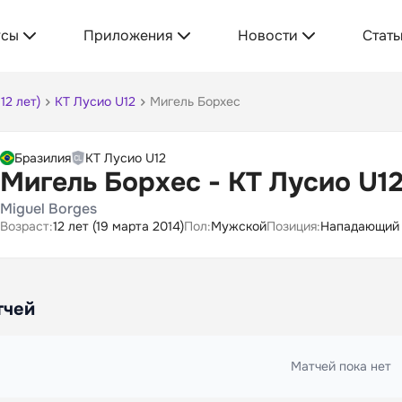
усы
Приложения
Новости
Стать
12 лет)
КТ Лусио U12
Мигель Борхес
Бразилия
КТ Лусио U12
Мигель Борхес - КТ Лусио U1
Miguel Borges
Возраст:
12 лет (19 марта 2014)
Пол:
Мужской
Позиция:
Нападающий
тчей
Матчей пока нет