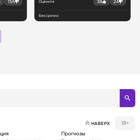
156
38
24
Оцените
Бессрочно
18+
НАВЕРХ
ция
Прогнозы