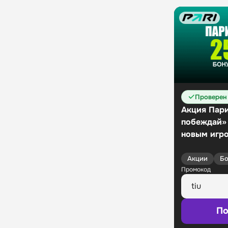
Проверен
Акция Пари
побеждай»
новым игр
Акции
Бо
Промокод
По