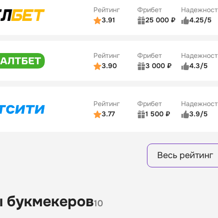
Рейтинг
Фрибет
Надежност
ции
4/5
3.91
25 000 ₽
4.25/5
ьзователей
5/5
Коэффициенты
Бонусы
ве
3/5
Удобство платежей
15
Рейтинг
Фрибет
Надежност
ции
4/5
3.90
3 000 ₽
4.3/5
ьзователей
5/5
Коэффициенты
Бонусы
ве
3/5
Удобство платежей
16
Рейтинг
Фрибет
Надежност
ции
4/5
3.77
1 500 ₽
3.9/5
Бонусы
ьзователей
5/5
Коэффициенты
8
ве
4/5
Удобство платежей
Весь рейтинг
ции
4/5
Бонусы
13
 букмекеров
10