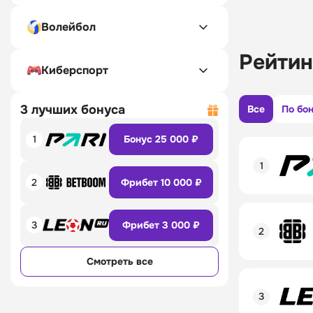
Волейбол
Рейтин
Киберспорт
3 лучших бонуса
Все
По бо
1
Бонус 25 000 ₽
2
Фрибет 10 000 ₽
Рейтинг пол
Линия в лай
3
Фрибет 3 000 ₽
Бонусы и ак
Рейтинг пол
Промокод
Смотреть все
Линия в лай
Бонусы и ак