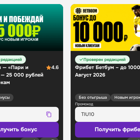
 редакцией
Проверен редакцией
 — «Пари и
4.6
Фрибет Бетбум – до 100
 — 25 000 рублей
Август 2026
окам
нусы
Без отыгрыша
Новым игро
Промокод
лучить бонус
Получить фрибе