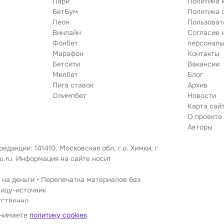
Пари
Политика 
БетБум
Политика c
Леон
Пользоват
Винлайн
Согласие 
Фонбет
персональ
Марафон
Контакты
Бетсити
Вакансии
Мелбет
Блог
Лига ставок
Архив
Олимпбет
Новости
Карта сай
О проекте
Авторы
акции: 141410, Московская обл, г.о. Химки, г
u.ru. Информация на сайте носит
ы на деньги • Перепечатка материалов без
ницу-источник
тственно.
ринимаете
политику cookies
.