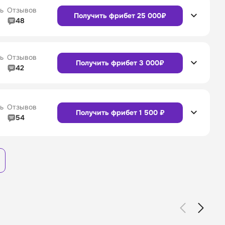
ь
Отзывов
Получить фрибет 25 000₽
48
4/5
Линия в прематче
4/5
4/5
Служба поддержки
4/5
Сайт
Приложение
ь
Отзывов
Получить фрибет 3 000₽
42
4/5
Линия в прематче
4/5
4/5
Служба поддержки
4/5
Сайт
Приложение
ь
Отзывов
Получить фрибет 1 500 ₽
54
3/5
Линия в прематче
3/5
Сайт
Приложение
4/5
Служба поддержки
4/5
Сайт
Приложение