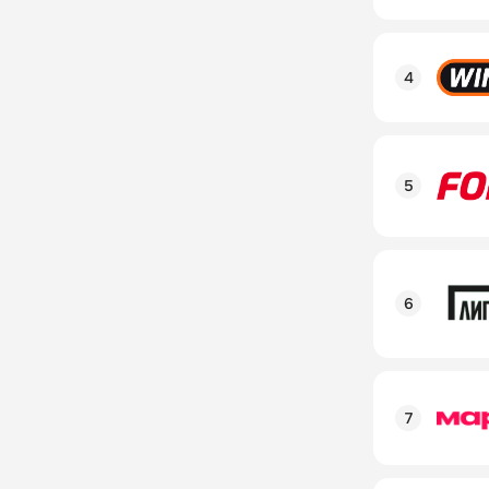
Рейтинг пол
Промокод
Линия в лай
Бонусы и ак
Рейтинг пол
Промокод
Линия в лай
Бонусы и ак
Промокод
Рейтинг пол
Линия в лай
Бонусы и ак
Промокод
Рейтинг пол
Линия в лай
Бонусы и ак
Рейтинг пол
Бонусы
17
Линия в лай