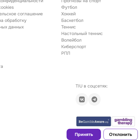
конфиденциальности
Прогнозы на спорт
ookies
Футбол
ельское соглашение
Хоккей
на обработку
Баскетбол
ных данных
Теннис
Настольный теннис
Волейбол
Киберспорт
РПЛ
та
TIU в соцсетях:
Принять
Отклонить