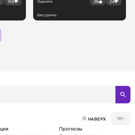
156
38
24
Оцените
Бессрочно
18+
НАВЕРХ
ция
Прогнозы