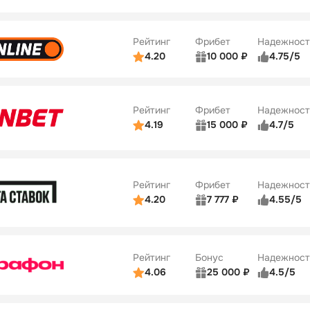
ьзователей
5/5
Коэффициенты
Бонусы
ве
3/5
Удобство платежей
42
Рейтинг
Фрибет
Надежност
ции
4/5
4.20
10 000 ₽
4.75/5
ьзователей
5/5
Коэффициенты
Бонусы
ве
4/5
Удобство платежей
34
Рейтинг
Фрибет
Надежност
ции
5/5
4.19
15 000 ₽
4.7/5
Бонусы
ьзователей
5/5
Коэффициенты
10
ве
4/5
Удобство платежей
Рейтинг
Фрибет
Надежност
ции
4/5
4.20
7 777 ₽
4.55/5
Бонусы
ьзователей
5/5
Коэффициенты
10
ве
4/5
Удобство платежей
Рейтинг
Бонус
Надежност
ции
5/5
4.06
25 000 ₽
4.5/5
ьзователей
5/5
Коэффициенты
ве
4/5
Удобство платежей