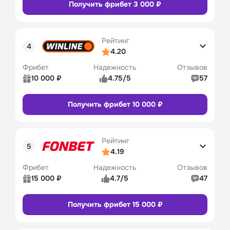
Получить фрибет 3 000 ₽
пользователей
Промокод
Бонусы
Коэффициенты
5/5
42
Линия в прематче
5/5
Рейтинг
Линия в лайве
Сайт
Приложение
3/5
4.20
Удобство платежей
4/5
Фрибет
Надежность
Отзывов
Служба поддержки
5/5
10 000 ₽
4.75/5
57
Бонусы и акции
4/5
Рейтинг 
5/5
Получить фрибет 10 000 ₽
пользователей
Промокод
Бонусы
Коэффициенты
4/5
34
Линия в прематче
4/5
Рейтинг
Линия в лайве
Сайт
Приложение
4/5
4.19
Удобство платежей
4/5
Фрибет
Надежность
Отзывов
Служба поддержки
4/5
15 000 ₽
4.7/5
47
Бонусы и акции
5/5
Рейтинг 
5/5
Получить фрибет 15 000 ₽
пользователей
Промокод
Бонусы
Коэффициенты
4/5
10