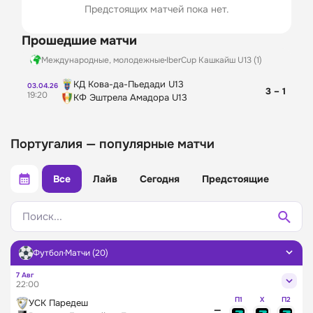
Предстоящих матчей пока нет.
Лига Чемпионов
Зенит
Betcity
Тенниси
Теннис
Настольный теннис
Баскетбол
Лига Европы
Спортбет
Bettery
Балтбет
Футбол
Волейбол
Теннис
Прошедшие матчи
24bet
Zenit
Беттери
Киберспорт
Настольный теннис
Рейтинги
Футбол
Спортбет
Зенит
Волейбол
Международные, молодежные
IberCup Кашкайш U13 (1)
Прочие категории
Лучшие букмекеры
РПЛ
24bet
Киберспорт
КД Кова-да-Пьедади U13
03.04.26
Приложения для iOS
Футбол
Легальные букмекерские конторы
Фрибеты
Лига чемпионов
3 – 1
19:20
КФ Эштрела Амадора U13
Российские букмекеры
Фрибеты без депозита
АПЛ
РПЛ
Leon
БК с мобильным приложением
Фрибет без отыгрыша
Серия А
Лига чемпионов
Zenit
Надежные букмекеры
Промокод без отыгрыша
Ла Лига
АПЛ
Лига Ставок
Португалия — популярные матчи
БК с гостевым демосчетом
Бонус за регистрацию без отыгрыша
Бундеслига
Серия А
Марафон
БК с большими коэффициентами
Фрибеты сегодня
Лига Европы
Ла Лига
Melbet
Все
Лайв
Сегодня
Предстоящие
БК с минимальными депозитами
Лучшие фрибеты
Лига конференций
Бундеслига
Pari
Букмекеры для ставок на американский футбол
Фрибет новым игрокам
Лига наций
Лига Европы
Tennisi
Поиск...
Букмекеры для ставок на бейсбол
Новые БК с фрибетом
Суперкубок УЕФА
Лига конференций
Fonbet
Хоккей
Хоккей
Букмекеры для ставок на гольф
Фрибет 3000
Betcity
Букмекеры для ставок на автогонки
Акции букмекерских контор при регистрации
КХЛ
КХЛ
BetBoom
Футбол
Матчи (20)
Букмекеры для ставок на чемпионаты мира и Европы
Промокоды букмекеров
НХЛ
НХЛ
Bettery
7 Авг
Букмекеры для ставок на дартс
Бездепозитные бонусы за регистрацию
АХЛ
АХЛ
Olimpbet
22:00
Баскетбол
Баскетбол
Букмекеры для ставок на скачки
Бездепозитные бонусы букмекеров
Winline
П1
X
П2
УСК Паредеш
—