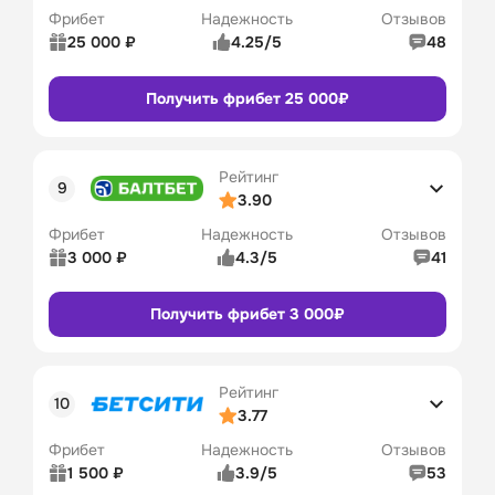
Фрибет
Надежность
Отзывов
Служба поддержки
4/5
25 000 ₽
4.25/5
48
Бонусы и акции
4/5
Рейтинг 
5/5
Получить фрибет 25 000₽
пользователей
Промокод
Бонусы
Коэффициенты
4/5
15
Линия в прематче
4/5
Рейтинг
Линия в лайве
Сайт
Приложение
3/5
3.90
Удобство платежей
4/5
Фрибет
Надежность
Отзывов
Служба поддержки
4/5
3 000 ₽
4.3/5
41
Бонусы и акции
4/5
Рейтинг 
5/5
Получить фрибет 3 000₽
пользователей
Промокод
Бонусы
Коэффициенты
4/5
16
Линия в прематче
4/5
Рейтинг
Линия в лайве
Сайт
Приложение
3/5
3.77
Удобство платежей
4/5
Фрибет
Надежность
Отзывов
Служба поддержки
4/5
1 500 ₽
3.9/5
53
Бонусы и акции
4/5