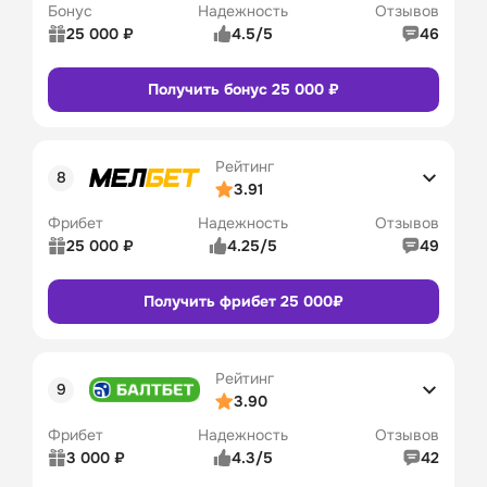
Бонус
Надежность
Отзывов
Служба поддержки
4/5
25 000 ₽
4.5/5
46
Бонусы и акции
5/5
Рейтинг 
5/5
Получить бонус 25 000 ₽
пользователей
Бонусы
17
Коэффициенты
4/5
Сайт
Приложение
Линия в прематче
4/5
Рейтинг
Линия в лайве
4/5
3.91
Удобство платежей
4/5
Фрибет
Надежность
Отзывов
Служба поддержки
4/5
25 000 ₽
4.25/5
49
Бонусы и акции
4/5
Рейтинг 
5/5
Получить фрибет 25 000₽
пользователей
Промокод
Бонусы
Коэффициенты
4/5
15
Линия в прематче
4/5
Рейтинг
Линия в лайве
Сайт
Приложение
3/5
3.90
Удобство платежей
4/5
Фрибет
Надежность
Отзывов
Служба поддержки
4/5
3 000 ₽
4.3/5
42
Бонусы и акции
4/5