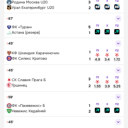
П1
X
П2
3
Родина Москва U20
Чемпионат мира
Урал Екатеринбург U20
2
Суперлига России
Чемпионат Европы
87'
Киберспорт
П1
X
П2
5
ФК «Туран»
IEM Cologne
Астана (резерв)
1
The International
45'
Esports World Cup Counter Strike
П1
X
П2
1
КФ Шкендия Харачиночин
ФК Силекс Кратово
1
4.9
3.4
1.72
45'
П1
X
П2
3
СК Славия Прага Б
Тршинец
2
1.55
3.9
5.25
59'
П1
X
П2
1
ФК «Паневежис» Б
Невежис Кедайняй
2
45'