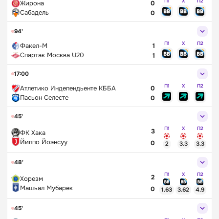
Букмекеры для ставок на киберспорт
НБА
НБА
Baltbet
П1
X
П2
0
Жирона
Букмекеры для профессиональных игроков
Единая Лига ВТБ
Единая Лига ВТБ
24Бет
Сабадель
0
Букмекеры для ставок на футбол
Евролига
Евролига
94'
WNBA
WNBA
П1
X
П2
1
Факел-М
Суперлига
Суперлига
Спартак Москва U20
1
Теннис
Теннис
US Open 2026 ATP
ATP
17:00
US Open 2026 WTA
WTA
П1
X
П2
0
Атлетико Индепендьенте КББА
Настольный теннис
Cincinnati ATP
Пасьон Селесте
0
Cincinnati WTA
Челленджер
Настольный теннис
Лига Про
45'
Чемпионат мира
Setka Cup
П1
X
П2
3
ФК Хака
Волейбол
Кубок мира
Йиппо Йоэнсуу
0
2
3.3
3.3
Чемпионат Европы
Лига Наций
WTT Champions Yokohama, MS
Суперлига России
48'
Киберспорт
WTT Champions Yokohama, WS
П1
X
П2
2
Хорезм
Europe Smash Sweden, WS
IEM Cologne
Машъал Мубарек
0
1.63
3.62
4.9
Europe Smash Sweden, MS
The International
Волейбол
45'
Лига Наций