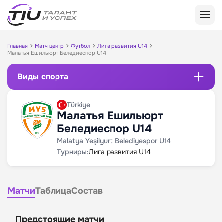
Главная
Матч центр
Футбол
Лига развития U14
Малатья Ешильюрт Беледиеспор U14
Популярные БК
Пари
Виды спорта
По букмекеру
БетБум
Леон
Pari
Приложения для Android
Винлайн
BetBoom
Türkiye
Малатья Ешильюрт
Фонбет
Leon
Пари
Виды спорта
Марафон
Winline
БетБум
Беледиеспор U14
Бетсити
Fonbet
Леон
Баскетбол
Malatya Yeşilyurt Belediyespor U14
Статьи о БК
Мелбет
Лига Ставок
Винлайн
Киберспорт
Турниры:
Лига развития U14
Winline
Лига Ставок
Марафон
Фонбет
Теннис
База знаний
По видам спорта
Олимпбет
Бет-М
Марафон
Хоккей
Виды ставок
Тенниси
Baltbet
Бетсити
Футбол
Футбол
Матчи
Таблица
Состав
Футбол
По видам спорта
Основы ставок
Балтбет
Melbet
Мелбет
Хоккей
Евролига
Сервисы
Бет-М
Olimpbet
Лига Ставок
Баскетбол
Футбол
Виды спорта
Кубок России
Беттери
Tennisi
Олимпбет
Теннис
Хоккей
Предстоящие матчи