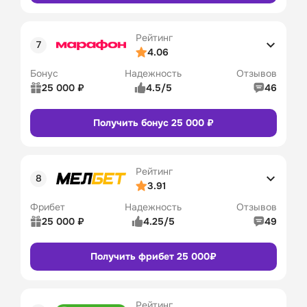
Коэффициенты
4/5
10
Линия в прематче
4/5
Рейтинг
Сайт
Приложение
Линия в лайве
4/5
4.06
Удобство платежей
4/5
Бонус
Надежность
Отзывов
Служба поддержки
4/5
25 000 ₽
4.5/5
46
Бонусы и акции
5/5
Рейтинг 
5/5
Получить бонус 25 000 ₽
пользователей
Бонусы
17
Коэффициенты
4/5
Сайт
Приложение
Линия в прематче
4/5
Рейтинг
Линия в лайве
4/5
3.91
Удобство платежей
4/5
Фрибет
Надежность
Отзывов
Служба поддержки
4/5
25 000 ₽
4.25/5
49
Бонусы и акции
4/5
Рейтинг 
5/5
Получить фрибет 25 000₽
пользователей
Промокод
Бонусы
Коэффициенты
4/5
15
Линия в прематче
4/5
Рейтинг