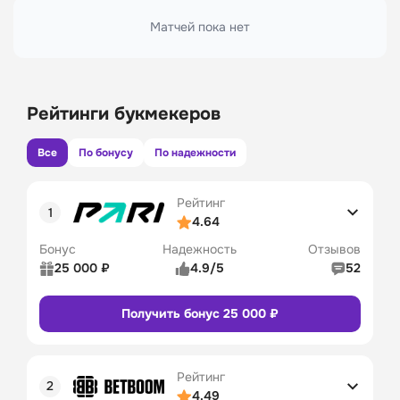
Лига Чемпионов
Зенит
Betcity
Тенниси
Теннис
Настольный теннис
Баскетбол
Матчей пока нет
Лига Европы
Спортбет
Bettery
Балтбет
Футбол
Волейбол
Теннис
24bet
Zenit
Беттери
Киберспорт
Настольный теннис
Рейтинги
Футбол
Спортбет
Зенит
Волейбол
Прочие категории
Лучшие букмекеры
РПЛ
24bet
Киберспорт
Рейтинги букмекеров
Приложения для iOS
Футбол
Легальные букмекерские конторы
Фрибеты
Лига чемпионов
Российские букмекеры
Фрибеты без депозита
АПЛ
РПЛ
Leon
Все
По бонусу
По надежности
БК с мобильным приложением
Фрибет без отыгрыша
Серия А
Лига чемпионов
Zenit
Надежные букмекеры
Промокод без отыгрыша
Ла Лига
АПЛ
Лига Ставок
БК с гостевым демосчетом
Бонус за регистрацию без отыгрыша
Бундеслига
Серия А
Марафон
Рейтинг
БК с большими коэффициентами
Фрибеты сегодня
Лига Европы
Ла Лига
Melbet
4.64
БК с минимальными депозитами
Лучшие фрибеты
Лига конференций
Бундеслига
Pari
Бонус
Надежность
Отзывов
Букмекеры для ставок на американский футбол
Фрибет новым игрокам
Лига наций
Лига Европы
Tennisi
25 000 ₽
4.9/5
52
Букмекеры для ставок на бейсбол
Новые БК с фрибетом
Суперкубок УЕФА
Лига конференций
Fonbet
Рейтинг 
Хоккей
Хоккей
Букмекеры для ставок на гольф
Фрибет 3000
Betcity
5/5
Получить бонус 25 000 ₽
пользователей
Букмекеры для ставок на автогонки
Акции букмекерских контор при регистрации
КХЛ
КХЛ
BetBoom
Коэффициенты
5/5
Букмекеры для ставок на чемпионаты мира и Европы
Промокоды букмекеров
НХЛ
НХЛ
Bettery
Линия в прематче
4/5
Букмекеры для ставок на дартс
Бездепозитные бонусы за регистрацию
АХЛ
АХЛ
Olimpbet
Рейтинг
Баскетбол
Баскетбол
Букмекеры для ставок на скачки
Бездепозитные бонусы букмекеров
Winline
Линия в лайве
5/5
4.49