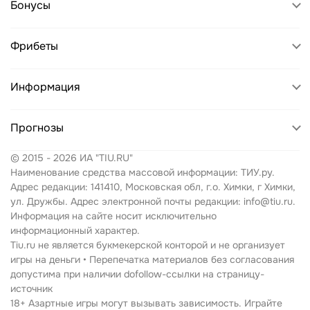
Бонусы
БетБум
Pari
Фрибеты
Леон
BetBoom
Лига Ставок
Пари
Информация
Leon
Мелбет
БетБум
Winline
Политика конфиденциальности
Прогнозы
Бетсити
Леон
Fonbet
Политика cookies
Марафон
© 2015 - 2026 ИА "TIU.RU"
Винлайн
Прогнозы на спорт
Марафон
Пользовательское соглашение
Наименование средства массовой информации: ТИУ.ру.
Фонбет
Фонбет
Футбол
Адрес редакции: 141410, Московская обл, г.о. Химки, г Химки,
Betcity
Согласие на обработку персональных данных
ул. Дружбы. Адрес электронной почты редакции: info@tiu.ru.
Винлайн
Марафон
Хоккей
Информация на сайте носит исключительно
Melbet
Контакты
информационный характер.
Бетсити
Баскетбол
Tiu.ru не является букмекерской конторой и не организует
Лига Ставок
Вакансии
игры на деньги • Перепечатка материалов без согласования
Мелбет
Теннис
допустима при наличии dofollow-ссылки на страницу-
Olimpbet
Блог
источник
Лига ставок
Настольный теннис
18+ Азартные игры могут вызывать зависимость. Играйте
Архив