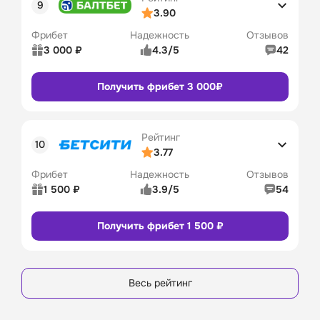
Линия в лайве
Сайт
Приложение
3/5
3.90
Удобство платежей
4/5
Фрибет
Надежность
Отзывов
Служба поддержки
4/5
3 000 ₽
4.3/5
42
Бонусы и акции
4/5
Рейтинг 
5/5
Получить фрибет 3 000₽
пользователей
Промокод
Бонусы
Коэффициенты
4/5
16
Линия в прематче
4/5
Рейтинг
Линия в лайве
Сайт
Приложение
3/5
3.77
Удобство платежей
4/5
Фрибет
Надежность
Отзывов
Служба поддержки
4/5
1 500 ₽
3.9/5
54
Бонусы и акции
4/5
Рейтинг 
5/5
Получить фрибет 1 500 ₽
пользователей
Промокод
Бонусы
Коэффициенты
3/5
8
Линия в прематче
3/5
Линия в лайве
Сайт
Приложение
4/5
Весь рейтинг
Удобство платежей
4/5
Служба поддержки
4/5