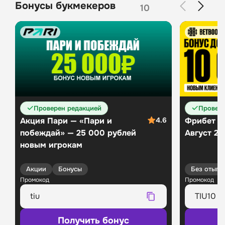
Бонусы букмекеров
10
Бонусы и акции
4/5
Промокод
Бонусы
13
Сайт
Приложение
Проверен редакцией
Провере
Акция Пари — «Пари и
4.6
Фрибет Б
побеждай» — 25 000 рублей
Август 20
новым игрокам
Акции
Бонусы
Без отыгр
Промокод
Промокод
Получить бонус
П