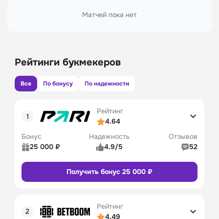
Лига Чемпионов
Зенит
Betcity
Тенниси
Теннис
Настольный теннис
Баскетбол
Матчей пока нет
Лига Европы
Спортбет
Bettery
Балтбет
Футбол
Волейбол
Теннис
24bet
Zenit
Беттери
Киберспорт
Настольный теннис
Рейтинги
Футбол
Спортбет
Зенит
Волейбол
Прочие категории
Лучшие букмекеры
РПЛ
24bet
Киберспорт
Рейтинги букмекеров
Приложения для iOS
Футбол
Легальные букмекерские конторы
Фрибеты
Лига чемпионов
Российские букмекеры
Фрибеты без депозита
АПЛ
РПЛ
Leon
Все
По бонусу
По надежности
БК с мобильным приложением
Фрибет без отыгрыша
Серия А
Лига чемпионов
Zenit
Надежные букмекеры
Промокод без отыгрыша
Ла Лига
АПЛ
Лига Ставок
БК с гостевым демосчетом
Бонус за регистрацию без отыгрыша
Бундеслига
Серия А
Марафон
Рейтинг
БК с большими коэффициентами
Фрибеты сегодня
Лига Европы
Ла Лига
Melbet
4.64
БК с минимальными депозитами
Лучшие фрибеты
Лига конференций
Бундеслига
Pari
Бонус
Надежность
Отзывов
Букмекеры для ставок на американский футбол
Фрибет новым игрокам
Лига наций
Лига Европы
Tennisi
25 000 ₽
4.9/5
52
Букмекеры для ставок на бейсбол
Новые БК с фрибетом
Суперкубок УЕФА
Лига конференций
Fonbet
Рейтинг 
Хоккей
Хоккей
Букмекеры для ставок на гольф
Фрибет 3000
Betcity
5/5
Получить бонус 25 000 ₽
пользователей
Букмекеры для ставок на автогонки
Акции букмекерских контор при регистрации
КХЛ
КХЛ
BetBoom
Коэффициенты
5/5
Букмекеры для ставок на чемпионаты мира и Европы
Промокоды букмекеров
НХЛ
НХЛ
Bettery
Линия в прематче
4/5
Букмекеры для ставок на дартс
Бездепозитные бонусы за регистрацию
АХЛ
АХЛ
Olimpbet
Рейтинг
Баскетбол
Баскетбол
Букмекеры для ставок на скачки
Бездепозитные бонусы букмекеров
Winline
Линия в лайве
5/5
4.49