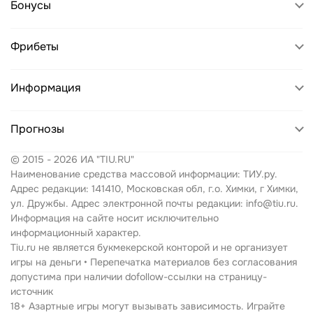
Бонусы
БетБум
Pari
Фрибеты
Леон
BetBoom
Лига Ставок
Пари
Информация
Leon
Мелбет
БетБум
Winline
Политика конфиденциальности
Прогнозы
Бетсити
Леон
Fonbet
Политика cookies
Марафон
© 2015 - 2026 ИА "TIU.RU"
Винлайн
Прогнозы на спорт
Марафон
Пользовательское соглашение
Наименование средства массовой информации: ТИУ.ру.
Фонбет
Фонбет
Футбол
Адрес редакции: 141410, Московская обл, г.о. Химки, г Химки,
Betcity
Согласие на обработку персональных данных
ул. Дружбы. Адрес электронной почты редакции: info@tiu.ru.
Винлайн
Марафон
Хоккей
Информация на сайте носит исключительно
Melbet
Контакты
информационный характер.
Бетсити
Баскетбол
Tiu.ru не является букмекерской конторой и не организует
Лига Ставок
Вакансии
игры на деньги • Перепечатка материалов без согласования
Мелбет
Теннис
допустима при наличии dofollow-ссылки на страницу-
Olimpbet
Блог
источник
Лига ставок
Настольный теннис
18+ Азартные игры могут вызывать зависимость. Играйте
Архив