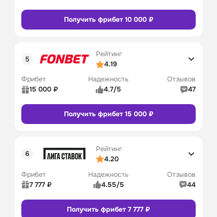
Бонусы и акции
4/5
Чемпионат мира
Рейтинг 
5/5
Суперлига России
Получить фрибет 10 000 ₽
пользователей
Промокод
Бонусы
Чемпионат Европы
Коэффициенты
4/5
34
Киберспорт
Линия в прематче
4/5
IEM Cologne
Рейтинг
Линия в лайве
Сайт
Приложение
4/5
The International
4.19
Удобство платежей
4/5
Esports World Cup Counter Strike
Фрибет
Надежность
Отзывов
Служба поддержки
4/5
15 000 ₽
4.7/5
47
Бонусы и акции
5/5
Рейтинг 
5/5
Получить фрибет 15 000 ₽
пользователей
Промокод
Бонусы
Коэффициенты
4/5
10
Линия в прематче
4/5
Рейтинг
Линия в лайве
Сайт
Приложение
4/5
4.20
Удобство платежей
4/5
Фрибет
Надежность
Отзывов
Служба поддержки
5/5
7 777 ₽
4.55/5
44
Бонусы и акции
4/5
Рейтинг 
5/5
Получить фрибет 7 777 ₽
пользователей
Промокод
Бонусы