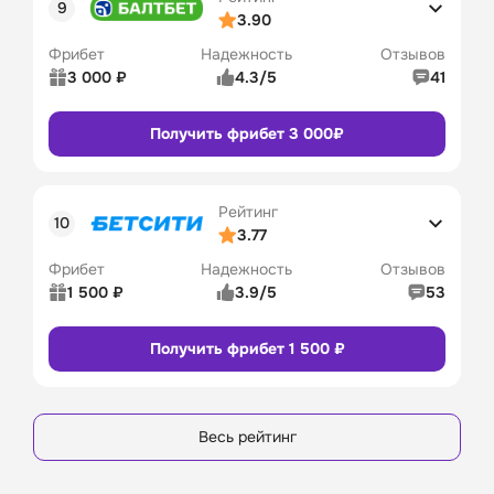
Линия в лайве
Сайт
Приложение
3/5
3.90
Удобство платежей
4/5
Фрибет
Надежность
Отзывов
Служба поддержки
4/5
3 000 ₽
4.3/5
41
Бонусы и акции
4/5
Рейтинг 
5/5
Получить фрибет 3 000₽
пользователей
Промокод
Бонусы
Коэффициенты
4/5
16
Линия в прематче
4/5
Рейтинг
Линия в лайве
Сайт
Приложение
3/5
3.77
Удобство платежей
4/5
Фрибет
Надежность
Отзывов
Служба поддержки
4/5
1 500 ₽
3.9/5
53
Бонусы и акции
4/5
Рейтинг 
5/5
Получить фрибет 1 500 ₽
пользователей
Промокод
Бонусы
Коэффициенты
3/5
8
Линия в прематче
3/5
Линия в лайве
Сайт
Приложение
4/5
Весь рейтинг
Удобство платежей
4/5
Служба поддержки
4/5