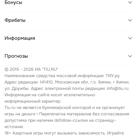
Бонусы
БетБум
Pari
Фрибеты
Леон
BetBoom
Лига Ставок
Пари
Информация
Leon
Мелбет
БетБум
Winline
Политика конфиденциальности
Прогнозы
Бетсити
Леон
Fonbet
Политика cookies
Марафон
© 2015 - 2026 ИА "TIU.RU"
Винлайн
Прогнозы на спорт
Марафон
Пользовательское соглашение
Наименование средства массовой информации: ТИУ.ру.
Фонбет
Фонбет
Футбол
Адрес редакции: 141410, Московская обл, г.о. Химки, г Химки,
Betcity
Согласие на обработку персональных данных
ул. Дружбы. Адрес электронной почты редакции: info@tiu.ru.
Винлайн
Марафон
Хоккей
Информация на сайте носит исключительно
Melbet
Контакты
информационный характер.
Бетсити
Баскетбол
Tiu.ru не является букмекерской конторой и не организует
Лига Ставок
Вакансии
игры на деньги • Перепечатка материалов без согласования
Мелбет
Теннис
допустима при наличии dofollow-ссылки на страницу-
Olimpbet
Блог
источник
Лига ставок
Настольный теннис
18+ Азартные игры могут вызывать зависимость. Играйте
Архив