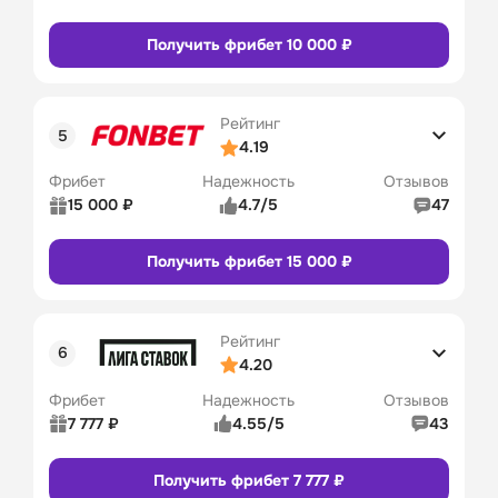
Бонусы и акции
4/5
Чемпионат мира
Рейтинг 
5/5
Суперлига России
Получить фрибет 10 000 ₽
пользователей
Промокод
Бонусы
Чемпионат Европы
Коэффициенты
4/5
34
Киберспорт
Линия в прематче
4/5
IEM Cologne
Рейтинг
Линия в лайве
Сайт
Приложение
4/5
The International
4.19
Удобство платежей
4/5
Esports World Cup Counter Strike
Фрибет
Надежность
Отзывов
Служба поддержки
4/5
15 000 ₽
4.7/5
47
Бонусы и акции
5/5
Рейтинг 
5/5
Получить фрибет 15 000 ₽
пользователей
Промокод
Бонусы
Коэффициенты
4/5
10
Линия в прематче
4/5
Рейтинг
Линия в лайве
Сайт
Приложение
4/5
4.20
Удобство платежей
4/5
Фрибет
Надежность
Отзывов
Служба поддержки
5/5
7 777 ₽
4.55/5
43
Бонусы и акции
4/5
Рейтинг 
5/5
Получить фрибет 7 777 ₽
пользователей
Промокод
Бонусы