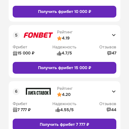
Бонусы и акции
4/5
Чемпионат мира
Рейтинг 
5/5
Суперлига России
Получить фрибет 10 000 ₽
пользователей
Промокод
Бонусы
Чемпионат Европы
Коэффициенты
4/5
35
Киберспорт
Линия в прематче
4/5
IEM Cologne
Рейтинг
Линия в лайве
Сайт
Приложение
4/5
The International
4.19
Удобство платежей
4/5
Esports World Cup Counter Strike
Фрибет
Надежность
Отзывов
Служба поддержки
4/5
15 000 ₽
4.7/5
47
Бонусы и акции
5/5
Рейтинг 
5/5
Получить фрибет 15 000 ₽
пользователей
Промокод
Бонусы
Коэффициенты
4/5
10
Линия в прематче
4/5
Рейтинг
Линия в лайве
Сайт
Приложение
4/5
4.20
Удобство платежей
4/5
Фрибет
Надежность
Отзывов
Служба поддержки
5/5
7 777 ₽
4.55/5
44
Бонусы и акции
4/5
Рейтинг 
5/5
Получить фрибет 7 777 ₽
пользователей
Промокод
Бонусы