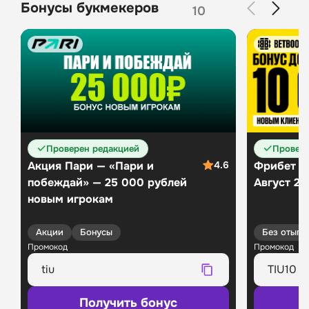
Бонусы букмекеров
10
Бонусы и акции
4/5
Промокод
Бонусы
13
Сайт
Приложение
Проверен редакцией
Провере
Акция Пари — «Пари и
4.6
Фрибет Б
побеждай» — 25 000 рублей
Август 20
новым игрокам
Акции
Бонусы
Без отыгр
Промокод
Промокод
Получить бонус
П