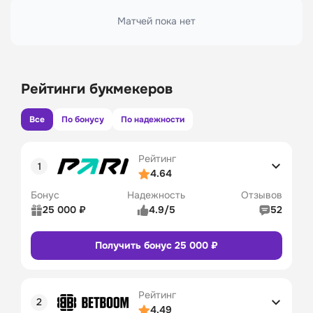
Лига Чемпионов
Зенит
Betcity
Тенниси
Теннис
Настольный теннис
Баскетбол
Матчей пока нет
Лига Европы
Спортбет
Bettery
Балтбет
Футбол
Волейбол
Теннис
24bet
Zenit
Беттери
Киберспорт
Настольный теннис
Рейтинги
Футбол
Спортбет
Зенит
Волейбол
Прочие категории
Лучшие букмекеры
РПЛ
24bet
Киберспорт
Рейтинги букмекеров
Приложения для iOS
Футбол
Легальные букмекерские конторы
Фрибеты
Лига чемпионов
Российские букмекеры
Фрибеты без депозита
АПЛ
РПЛ
Leon
Все
По бонусу
По надежности
БК с мобильным приложением
Фрибет без отыгрыша
Серия А
Лига чемпионов
Zenit
Надежные букмекеры
Промокод без отыгрыша
Ла Лига
АПЛ
Лига Ставок
БК с гостевым демосчетом
Бонус за регистрацию без отыгрыша
Бундеслига
Серия А
Марафон
Рейтинг
БК с большими коэффициентами
Фрибеты сегодня
Лига Европы
Ла Лига
Melbet
4.64
БК с минимальными депозитами
Лучшие фрибеты
Лига конференций
Бундеслига
Pari
Бонус
Надежность
Отзывов
Букмекеры для ставок на американский футбол
Фрибет новым игрокам
Лига наций
Лига Европы
Tennisi
25 000 ₽
4.9/5
52
Букмекеры для ставок на бейсбол
Новые БК с фрибетом
Суперкубок УЕФА
Лига конференций
Fonbet
Рейтинг 
Хоккей
Хоккей
Букмекеры для ставок на гольф
Фрибет 3000
Betcity
5/5
Получить бонус 25 000 ₽
пользователей
Букмекеры для ставок на автогонки
Акции букмекерских контор при регистрации
КХЛ
КХЛ
BetBoom
Коэффициенты
5/5
Букмекеры для ставок на чемпионаты мира и Европы
Промокоды букмекеров
НХЛ
НХЛ
Bettery
Линия в прематче
4/5
Букмекеры для ставок на дартс
Бездепозитные бонусы за регистрацию
АХЛ
АХЛ
Olimpbet
Рейтинг
Баскетбол
Баскетбол
Букмекеры для ставок на скачки
Бездепозитные бонусы букмекеров
Winline
Линия в лайве
5/5
4.49