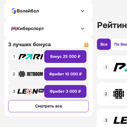
Волейбол
Рейтин
Киберспорт
3 лучших бонуса
Все
По бо
1
Бонус 25 000 ₽
2
Фрибет 10 000 ₽
Рейтинг пол
Линия в лай
3
Фрибет 3 000 ₽
Бонусы и ак
Рейтинг пол
Промокод
Смотреть все
Линия в лай
Бонусы и ак