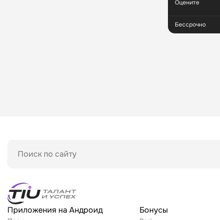
Оцените
Бессрочно
Поиск по матч-центру
Приложения на Андроид
Бонусы