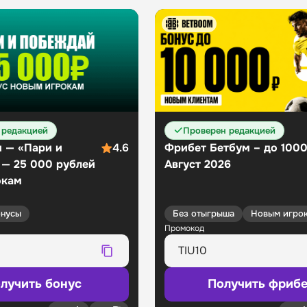
 редакцией
Проверен редакцией
 — «Пари и
4.6
Фрибет Бетбум – до 100
 — 25 000 рублей
Август 2026
окам
нусы
Без отыгрыша
Новым игро
Промокод
лучить бонус
Получить фрибе