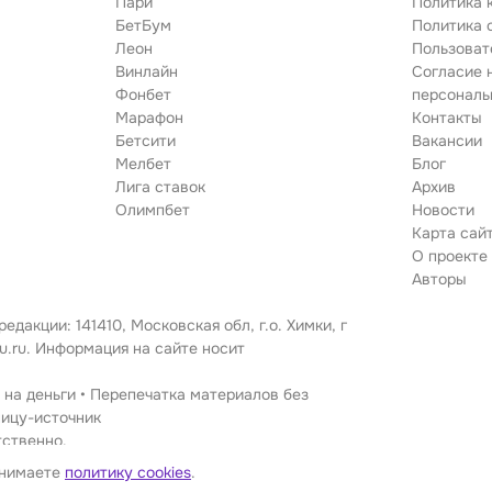
Пари
Политика 
БетБум
Политика c
Леон
Пользоват
Винлайн
Согласие 
Фонбет
персональ
Марафон
Контакты
Бетсити
Вакансии
Мелбет
Блог
Лига ставок
Архив
Олимпбет
Новости
Карта сай
О проекте
Авторы
акции: 141410, Московская обл, г.о. Химки, г
u.ru. Информация на сайте носит
ы на деньги • Перепечатка материалов без
ницу-источник
тственно.
ринимаете
политику cookies
.