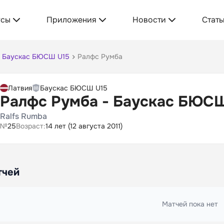
усы
Приложения
Новости
Стать
Баускас БЮСШ U15
Ралфс Румба
Латвия
Баускас БЮСШ U15
Ралфс Румба - Баускас БЮС
Ralfs Rumba
№
25
Возраст:
14 лет (12 августа 2011)
тчей
Матчей пока нет