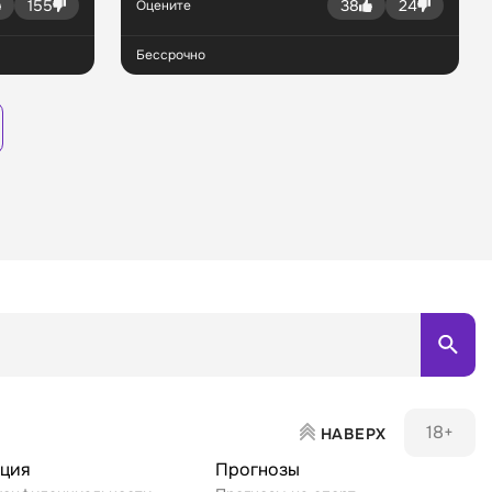
155
38
24
Оцените
Бессрочно
18+
НАВЕРХ
ция
Прогнозы