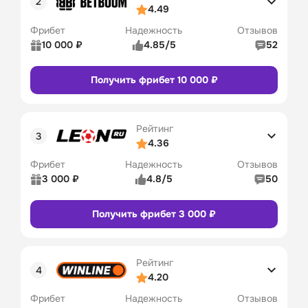
Линия в лайве
5/5
Букмекеры для ставок на киберспорт
НБА
НБА
Baltbet
4.49
Букмекеры для профессиональных игроков
Единая Лига ВТБ
Единая Лига ВТБ
24Бет
Удобство платежей
4/5
Фрибет
Надежность
Отзывов
Букмекеры для ставок на футбол
Евролига
Евролига
Служба поддержки
5/5
10 000 ₽
4.85/5
52
WNBA
WNBA
Бонусы и акции
5/5
Суперлига
Суперлига
Рейтинг 
5/5
Теннис
Теннис
Получить фрибет 10 000 ₽
пользователей
Промокод
Бонусы
US Open 2026 ATP
ATP
Коэффициенты
5/5
22
US Open 2026 WTA
WTA
Линия в прематче
4/5
Настольный теннис
Cincinnati ATP
Рейтинг
Линия в лайве
Сайт
Приложение
5/5
4.36
Cincinnati WTA
Челленджер
Удобство платежей
4/5
Настольный теннис
Лига Про
Фрибет
Надежность
Отзывов
Служба поддержки
4/5
Чемпионат мира
Setka Cup
3 000 ₽
4.8/5
50
Бонусы и акции
5/5
Волейбол
Кубок мира
Рейтинг 
5/5
Чемпионат Европы
Лига Наций
Получить фрибет 3 000 ₽
пользователей
Промокод
Бонусы
WTT Champions Yokohama, MS
Суперлига России
Коэффициенты
5/5
Киберспорт
42
WTT Champions Yokohama, WS
Линия в прематче
5/5
Europe Smash Sweden, WS
IEM Cologne
Рейтинг
Линия в лайве
Сайт
Приложение
3/5
Europe Smash Sweden, MS
The International
4.20
Волейбол
Удобство платежей
4/5
Фрибет
Надежность
Отзывов
Лига Наций
Служба поддержки
5/5