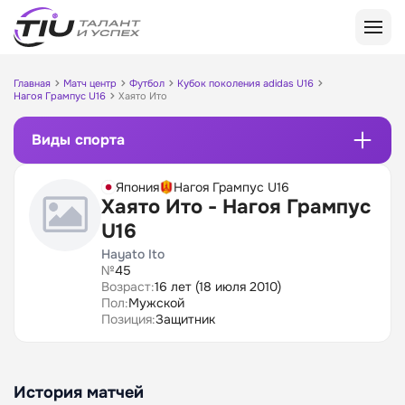
Главная
Матч центр
Футбол
Кубок поколения adidas U16
Нагоя Грампус U16
Хаято Ито
Популярные БК
Пари
Виды спорта
По букмекеру
БетБум
Леон
Pari
Приложения для Android
Япония
Нагоя Грампус U16
Винлайн
BetBoom
Хаято Ито - Нагоя Грампус
Фонбет
Leon
Пари
U16
Виды спорта
Марафон
Winline
БетБум
Бетсити
Fonbet
Леон
Баскетбол
Hayato Ito
Статьи о БК
№
45
Мелбет
Лига Ставок
Винлайн
Киберспорт
Возраст:
16 лет (18 июля 2010)
Winline
Лига Ставок
Марафон
Фонбет
Теннис
Пол:
Мужской
База знаний
По видам спорта
Олимпбет
Бет-М
Марафон
Хоккей
Позиция:
Защитник
Виды ставок
Тенниси
Baltbet
Бетсити
Футбол
Футбол
Футбол
По видам спорта
Основы ставок
Балтбет
Melbet
Мелбет
Хоккей
Евролига
Сервисы
Бет-М
Olimpbet
Лига Ставок
Баскетбол
Футбол
История матчей
Виды спорта
Кубок России
Беттери
Tennisi
Олимпбет
Теннис
Хоккей