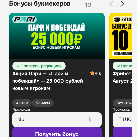
Бонусы букмекеров
10
Бонусы и акции
4/5
Промокод
Бонусы
13
Сайт
Приложение
Проверен редакцией
Провере
Акция Пари — «Пари и
4.6
Фрибет Б
побеждай» — 25 000 рублей
Август 20
новым игрокам
Акции
Бонусы
Без отыгр
Промокод
Промокод
Получить бонус
П