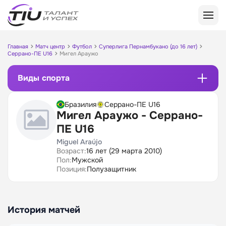
Главная
Матч центр
Футбол
Суперлига Пернамбукано (до 16 лет)
Серрано-ПЕ U16
Мигел Араужо
Популярные БК
Пари
Виды спорта
По букмекеру
БетБум
Леон
Pari
Приложения для Android
Бразилия
Серрано-ПЕ U16
Винлайн
BetBoom
Мигел Араужо - Серрано-
Фонбет
Leon
Пари
ПЕ U16
Виды спорта
Марафон
Winline
БетБум
Бетсити
Fonbet
Леон
Баскетбол
Miguel Araújo
Статьи о БК
Возраст:
16 лет (29 марта 2010)
Мелбет
Лига Ставок
Винлайн
Киберспорт
Пол:
Мужской
Winline
Лига Ставок
Марафон
Фонбет
Теннис
Позиция:
Полузащитник
База знаний
По видам спорта
Олимпбет
Бет-М
Марафон
Хоккей
Виды ставок
Тенниси
Baltbet
Бетсити
Футбол
Футбол
Футбол
По видам спорта
Основы ставок
Балтбет
Melbet
Мелбет
Хоккей
История матчей
Евролига
Сервисы
Бет-М
Olimpbet
Лига Ставок
Баскетбол
Футбол
Виды спорта
Кубок России
Беттери
Tennisi
Олимпбет
Теннис
Хоккей