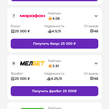
Коэффициенты
4/5
10
Линия в прематче
4/5
Рейтинг
Сайт
Приложение
Линия в лайве
4/5
4.06
Удобство платежей
4/5
Бонус
Надежность
Отзывов
Служба поддержки
4/5
25 000 ₽
4.5/5
46
Бонусы и акции
5/5
Рейтинг 
5/5
Получить бонус 25 000 ₽
пользователей
Бонусы
17
Коэффициенты
4/5
Сайт
Приложение
Линия в прематче
4/5
Рейтинг
Линия в лайве
4/5
3.91
Удобство платежей
4/5
Фрибет
Надежность
Отзывов
Служба поддержки
4/5
25 000 ₽
4.25/5
48
Бонусы и акции
4/5
Рейтинг 
5/5
Получить фрибет 25 000₽
пользователей
Промокод
Бонусы
Коэффициенты
4/5
15
Линия в прематче
4/5
Рейтинг