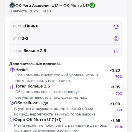
Букмекеры для ставок на киберспорт
НБА
НБА
Baltbet
ФК Рига Академия U17 — ФК Метта U17
Букмекеры для профессиональных игроков
Единая Лига ВТБ
Единая Лига ВТБ
24Бет
8 августа, 2026 · 16:30
Букмекеры для ставок на футбол
Евролига
Евролига
WNBA
WNBA
Ничья
ИСХОД
Суперлига
Суперлига
Теннис
Теннис
2-2
СЧЁТ
US Open 2026 ATP
ATP
US Open 2026 WTA
WTA
больше 2.5
ТОТАЛ
Настольный теннис
Cincinnati ATP
Cincinnati WTA
Челленджер
Дополнительные прогнозы
Настольный теннис
Лига Про
Ничья
×3.20
Обе команды имеют схожий уровень игры и
Чемпионат мира
Setka Cup
70%
могут завершить матч вничью.
Волейбол
Кубок мира
Тотал больше 2.5
×1.85
Чемпионат Европы
Лига Наций
Обе команды показывают высокую
75%
WTT Champions Yokohama, MS
Суперлига России
результативность в последних матчах.
Киберспорт
WTT Champions Yokohama, WS
Обе забьют — да
×1.90
С учётом атакующих возможностей обеих
Europe Smash Sweden, WS
IEM Cologne
65%
команд, вероятность забитых голов высока.
Europe Smash Sweden, MS
The International
Фора ФК Метта U17 (+1)
×1.95
Волейбол
Метта может не проиграть с разницей в два гола,
60%
Лига Наций
учитывая их атакующий потенциал.