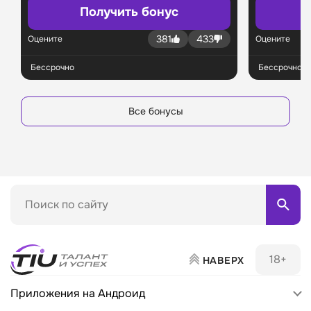
Получить бонус
П
381
433
Оцените
Оцените
Бессрочно
Бессрочно
Все бонусы
Поиск по матч-центру
18+
НАВЕРХ
Приложения на Андроид