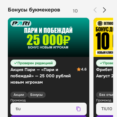
Служба поддержки
4/5
Бонусы букмекеров
10
Бонусы и акции
4/5
Промокод
Бонусы
13
Сайт
Приложение
Проверен редакцией
Провере
Акция Пари — «Пари и
4.6
Фрибет Б
побеждай» — 25 000 рублей
Август 20
новым игрокам
Акции
Бонусы
Без отыгр
Промокод
Промокод