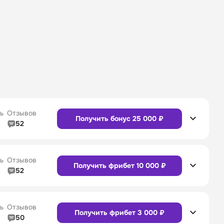
ь
Отзывов
Получить бонус 25 000 ₽
52
5/5
Линия в прематче
4/5
4/5
Служба поддержки
5/5
ь
Отзывов
Получить фрибет 10 000 ₽
52
5/5
Линия в прематче
4/5
4/5
Служба поддержки
4/5
Сайт
Приложение
ь
Отзывов
Получить фрибет 3 000 ₽
50