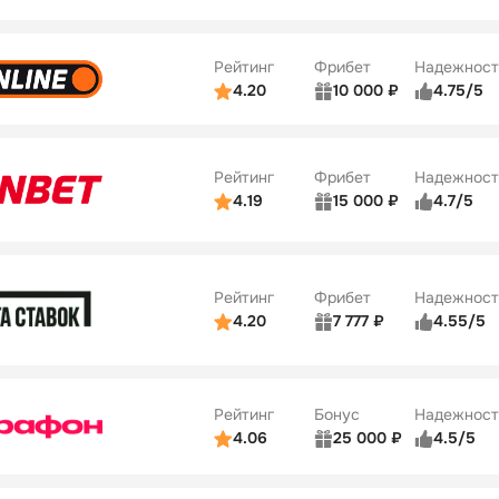
ьзователей
5/5
Коэффициенты
Бонусы
ве
3/5
Удобство платежей
42
Рейтинг
Фрибет
Надежност
ции
4/5
4.20
10 000 ₽
4.75/5
ьзователей
5/5
Коэффициенты
Бонусы
ве
4/5
Удобство платежей
34
Рейтинг
Фрибет
Надежност
ции
5/5
4.19
15 000 ₽
4.7/5
Бонусы
ьзователей
5/5
Коэффициенты
10
ве
4/5
Удобство платежей
Рейтинг
Фрибет
Надежност
ции
4/5
4.20
7 777 ₽
4.55/5
Бонусы
ьзователей
5/5
Коэффициенты
10
ве
4/5
Удобство платежей
Рейтинг
Бонус
Надежност
ции
5/5
4.06
25 000 ₽
4.5/5
ьзователей
5/5
Коэффициенты
ве
4/5
Удобство платежей