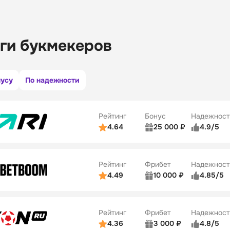
ги букмекеров
нусу
По надежности
Рейтинг
Бонус
Надежност
4.64
25 000 ₽
4.9/5
ьзователей
5/5
Коэффициенты
ве
5/5
Удобство платежей
Рейтинг
Фрибет
Надежност
ции
5/5
4.49
10 000 ₽
4.85/5
ьзователей
5/5
Коэффициенты
Бонусы
ве
5/5
Удобство платежей
22
Рейтинг
Фрибет
Надежност
ции
5/5
4.36
3 000 ₽
4.8/5