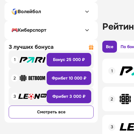
Волейбол
Рейтин
Киберспорт
3 лучших бонуса
Все
По бо
1
Бонус 25 000 ₽
2
Фрибет 10 000 ₽
Рейтинг пол
Линия в лай
3
Фрибет 3 000 ₽
Бонусы и ак
Рейтинг пол
Промокод
Смотреть все
Линия в лай
Бонусы и ак