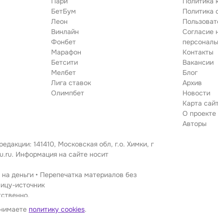
Пари
Политика 
БетБум
Политика c
Леон
Пользоват
Винлайн
Согласие 
Фонбет
персональ
Марафон
Контакты
Бетсити
Вакансии
Мелбет
Блог
Лига ставок
Архив
Олимпбет
Новости
Карта сай
О проекте
Авторы
акции: 141410, Московская обл, г.о. Химки, г
u.ru. Информация на сайте носит
ы на деньги • Перепечатка материалов без
ницу-источник
тственно.
ринимаете
политику cookies
.