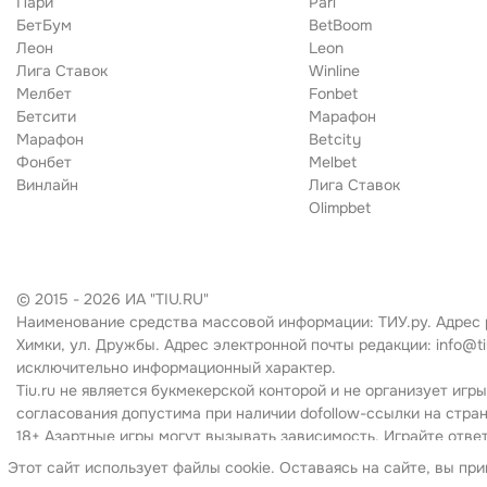
Пари
Pari
БетБум
BetBoom
Леон
Leon
Лига Ставок
Winline
Мелбет
Fonbet
Бетсити
Марафон
Марафон
Betcity
Фонбет
Melbet
Винлайн
Лига Ставок
Olimpbet
© 2015 - 2026 ИА "TIU.RU"
Наименование средства массовой информации: ТИУ.ру. Адрес ред
Химки, ул. Дружбы. Адрес электронной почты редакции: info@ti
исключительно информационный характер.
Tiu.ru не является букмекерской конторой и не организует игр
согласования допустима при наличии dofollow-ссылки на стра
18+ Азартные игры могут вызывать зависимость. Играйте отве
Этот сайт использует файлы cookie. Оставаясь на сайте, вы п