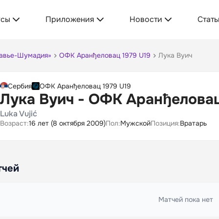
усы
Приложения
Новости
Стать
навье-Шумадия»
ОФК Аранђеловац 1979 U19
Лука Вуич
Сербия
ОФК Аранђеловац 1979 U19
Лука Вуич - ОФК Аранђеловац
Luka Vujić
Возраст:
16 лет (8 октября 2009)
Пол:
Мужской
Позиция:
Вратарь
тчей
Матчей пока нет