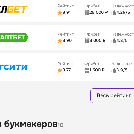
Рейтинг
Фрибет
Надежност
ции
4/5
3.91
25 000 ₽
4.25/5
ьзователей
5/5
Коэффициенты
Бонусы
ве
3/5
Удобство платежей
15
Рейтинг
Фрибет
Надежност
ции
4/5
3.90
3 000 ₽
4.3/5
ьзователей
5/5
Коэффициенты
Бонусы
ве
3/5
Удобство платежей
16
Рейтинг
Фрибет
Надежност
ции
4/5
3.77
1 500 ₽
3.9/5
Бонусы
ьзователей
5/5
Коэффициенты
8
ве
4/5
Удобство платежей
Весь рейтинг
ции
4/5
Бонусы
13
 букмекеров
10