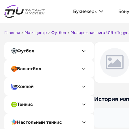
Букмекеры
Бон
Главная
Матч центр
Футбол
Молодёжная лига U19 «Поду
Футбол
Баскетбол
Хоккей
История ма
Теннис
Настольный теннис