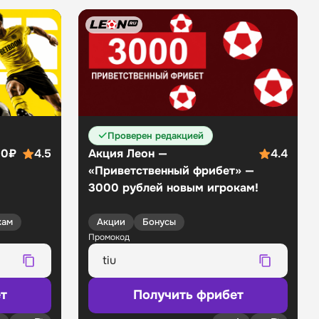
Проверен редакцией
00₽
4.5
Акция Леон —
4.4
«Приветственный фрибет» —
3000 рублей новым игрокам!
кам
Акции
Бонусы
Промокод
т
Получить фрибет