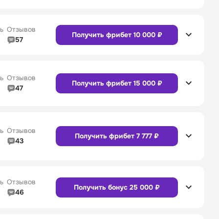
5/5
Линия в прематче
5/5
4/5
Служба поддержки
5/5
Сайт
Приложение
ь
Отзывов
Получить фрибет 10 000 ₽
57
4/5
Линия в прематче
4/5
4/5
Служба поддержки
4/5
Сайт
Приложение
ь
Отзывов
Получить фрибет 15 000 ₽
47
4/5
Линия в прематче
4/5
Сайт
Приложение
4/5
Служба поддержки
5/5
ь
Отзывов
Получить фрибет 7 777 ₽
43
4/5
Линия в прематче
4/5
Сайт
Приложение
4/5
Служба поддержки
4/5
ь
Отзывов
Получить бонус 25 000 ₽
46
4/5
Линия в прематче
4/5
Сайт
Приложение
4/5
Служба поддержки
4/5