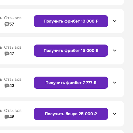
5/5
Линия в прематче
5/5
4/5
Служба поддержки
5/5
Сайт
Приложение
ь
Отзывов
Получить фрибет 10 000 ₽
57
4/5
Линия в прематче
4/5
4/5
Служба поддержки
4/5
Сайт
Приложение
ь
Отзывов
Получить фрибет 15 000 ₽
47
4/5
Линия в прематче
4/5
Сайт
Приложение
4/5
Служба поддержки
5/5
ь
Отзывов
Получить фрибет 7 777 ₽
43
4/5
Линия в прематче
4/5
Сайт
Приложение
4/5
Служба поддержки
4/5
ь
Отзывов
Получить бонус 25 000 ₽
46
4/5
Линия в прематче
4/5
Сайт
Приложение
4/5
Служба поддержки
4/5