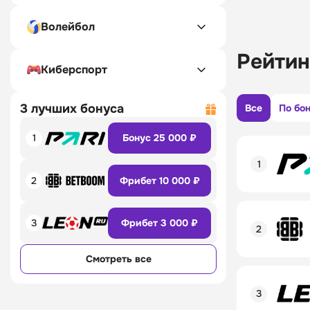
Волейбол
Рейтин
Киберспорт
3 лучших бонуса
Все
По бо
1
Бонус 25 000 ₽
2
Фрибет 10 000 ₽
Рейтинг пол
Линия в лай
3
Фрибет 3 000 ₽
Бонусы и ак
Рейтинг пол
Промокод
Смотреть все
Линия в лай
Бонусы и ак