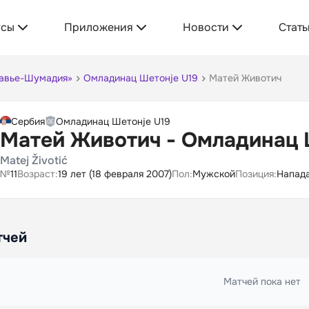
усы
Приложения
Новости
Стать
навье-Шумадия»
Омладинац Шетонје U19
Матей Животич
Сербия
Омладинац Шетонје U19
Матей Животич - Омладинац 
Matej Životić
№
11
Возраст:
19 лет (18 февраля 2007)
Пол:
Мужской
Позиция:
Напад
тчей
Матчей пока нет