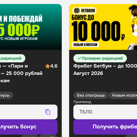
 редакцией
Проверен редакцией
 — «Пари и
4.6
Фрибет Бетбум – до 100
 — 25 000 рублей
Август 2026
окам
нусы
Без отыгрыша
Новым игро
Промокод
лучить бонус
Получить фрибе