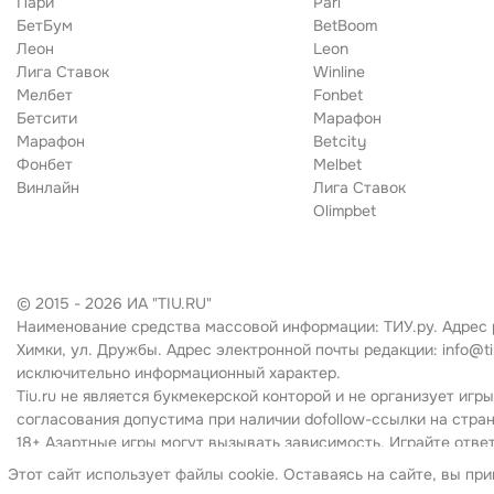
Пари
Pari
БетБум
BetBoom
Леон
Leon
Лига Ставок
Winline
Мелбет
Fonbet
Бетсити
Марафон
Марафон
Betcity
Фонбет
Melbet
Винлайн
Лига Ставок
Olimpbet
© 2015 - 2026 ИА "TIU.RU"
Наименование средства массовой информации: ТИУ.ру. Адрес ред
Химки, ул. Дружбы. Адрес электронной почты редакции: info@ti
исключительно информационный характер.
Tiu.ru не является букмекерской конторой и не организует игр
согласования допустима при наличии dofollow-ссылки на стра
18+ Азартные игры могут вызывать зависимость. Играйте отве
Этот сайт использует файлы cookie. Оставаясь на сайте, вы п