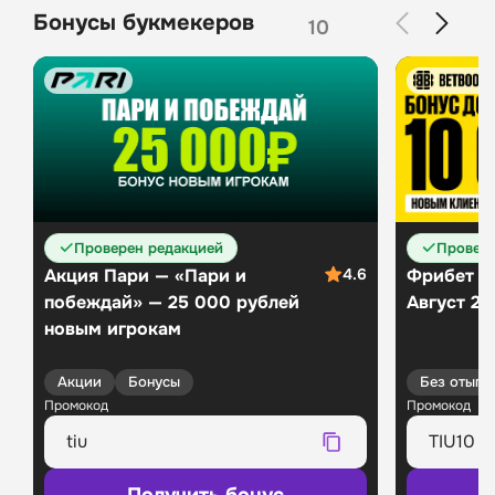
Служба поддержки
4/5
Бонусы букмекеров
10
Бонусы и акции
4/5
Промокод
Бонусы
13
Сайт
Приложение
Проверен редакцией
Провере
Акция Пари — «Пари и
4.6
Фрибет Б
побеждай» — 25 000 рублей
Август 20
новым игрокам
Акции
Бонусы
Без отыгр
Промокод
Промокод