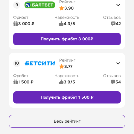
Рейтинг
Линия в лайве
Сайт
Приложение
3/5
3.90
Удобство платежей
4/5
Фрибет
Надежность
Отзывов
Служба поддержки
4/5
3 000 ₽
4.3/5
42
Бонусы и акции
4/5
Рейтинг 
5/5
Получить фрибет 3 000₽
пользователей
Промокод
Бонусы
Коэффициенты
4/5
16
Линия в прематче
4/5
Рейтинг
Линия в лайве
Сайт
Приложение
3/5
3.77
Удобство платежей
4/5
Фрибет
Надежность
Отзывов
Служба поддержки
4/5
1 500 ₽
3.9/5
54
Бонусы и акции
4/5
Рейтинг 
5/5
Получить фрибет 1 500 ₽
пользователей
Промокод
Бонусы
Коэффициенты
3/5
8
Линия в прематче
3/5
Линия в лайве
Сайт
Приложение
4/5
Весь рейтинг
Удобство платежей
4/5