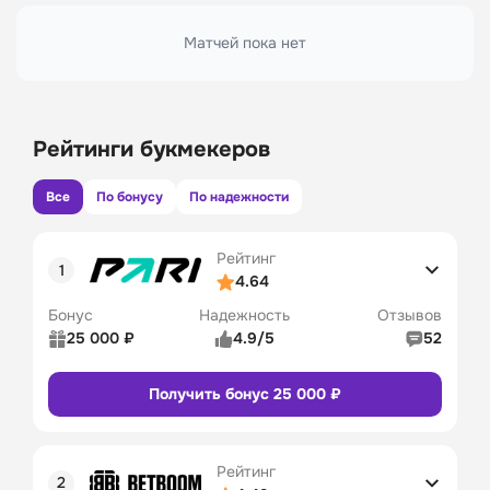
Лига Чемпионов
Зенит
Betcity
Тенниси
Теннис
Настольный теннис
Баскетбол
Лига Европы
Спортбет
Bettery
Балтбет
Футбол
Волейбол
Теннис
Матчей пока нет
24bet
Zenit
Беттери
Киберспорт
Настольный теннис
Рейтинги
Футбол
Спортбет
Зенит
Волейбол
Прочие категории
Лучшие букмекеры
РПЛ
24bet
Киберспорт
Приложения для iOS
Футбол
Легальные букмекерские конторы
Фрибеты
Лига чемпионов
Рейтинги букмекеров
Российские букмекеры
Фрибеты без депозита
АПЛ
РПЛ
Leon
БК с мобильным приложением
Фрибет без отыгрыша
Серия А
Лига чемпионов
Zenit
Все
По бонусу
По надежности
Надежные букмекеры
Промокод без отыгрыша
Ла Лига
АПЛ
Лига Ставок
БК с гостевым демосчетом
Бонус за регистрацию без отыгрыша
Бундеслига
Серия А
Марафон
Рейтинг
БК с большими коэффициентами
Фрибеты сегодня
Лига Европы
Ла Лига
Melbet
4.64
БК с минимальными депозитами
Лучшие фрибеты
Лига конференций
Бундеслига
Pari
Бонус
Надежность
Отзывов
Букмекеры для ставок на американский футбол
Фрибет новым игрокам
Лига наций
Лига Европы
Tennisi
25 000 ₽
4.9/5
52
Букмекеры для ставок на бейсбол
Новые БК с фрибетом
Суперкубок УЕФА
Лига конференций
Fonbet
Хоккей
Хоккей
Букмекеры для ставок на гольф
Фрибет 3000
Betcity
Рейтинг 
5/5
Букмекеры для ставок на автогонки
Акции букмекерских контор при регистрации
КХЛ
КХЛ
BetBoom
Получить бонус 25 000 ₽
пользователей
Букмекеры для ставок на чемпионаты мира и Европы
Промокоды букмекеров
НХЛ
НХЛ
Bettery
Коэффициенты
5/5
Букмекеры для ставок на дартс
Бездепозитные бонусы за регистрацию
АХЛ
АХЛ
Olimpbet
Линия в прематче
4/5
Баскетбол
Баскетбол
Букмекеры для ставок на скачки
Бездепозитные бонусы букмекеров
Winline
Рейтинг
Линия в лайве
5/5