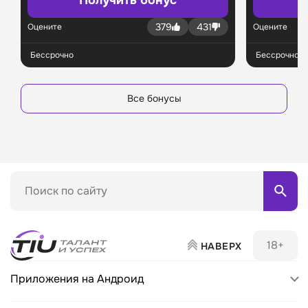
Получить бонус
П
379
431
Оцените
Оцените
Бессрочно
Бессрочно
Все бонусы
Поиск по матч-центру
18+
НАВЕРХ
Приложения на Андроид