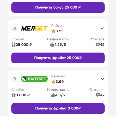
Рейтинг 
5/5
Получить бонус 25 000 ₽
пользователей
Бонусы
17
Коэффициенты
4/5
Сайт
Приложение
Линия в прематче
4/5
Рейтинг
Линия в лайве
4/5
3.91
Удобство платежей
4/5
Фрибет
Надежность
Отзывов
Служба поддержки
4/5
25 000 ₽
4.25/5
49
Бонусы и акции
4/5
Рейтинг 
5/5
Получить фрибет 25 000₽
пользователей
Промокод
Бонусы
Коэффициенты
4/5
15
Линия в прематче
4/5
Рейтинг
Линия в лайве
Сайт
Приложение
3/5
3.90
Удобство платежей
4/5
Фрибет
Надежность
Отзывов
Служба поддержки
4/5
3 000 ₽
4.3/5
42
Бонусы и акции
4/5
Рейтинг 
5/5
Получить фрибет 3 000₽
пользователей
Промокод
Бонусы
Коэффициенты
4/5