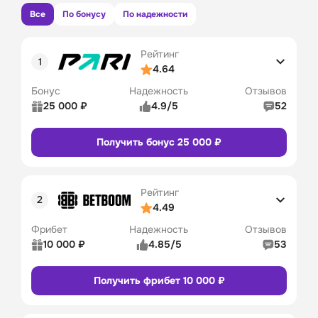
Чемпионат мира
Все
По бонусу
По надежности
Суперлига России
Чемпионат Европы
Рейтинг
Киберспорт
4.64
IEM Cologne
Бонус
Надежность
Отзывов
The International
25 000 ₽
4.9/5
52
Esports World Cup Counter Strike
Рейтинг 
5/5
Получить бонус 25 000 ₽
пользователей
Коэффициенты
5/5
Линия в прематче
4/5
Рейтинг
Линия в лайве
5/5
4.49
Удобство платежей
4/5
Фрибет
Надежность
Отзывов
Служба поддержки
5/5
10 000 ₽
4.85/5
53
Бонусы и акции
5/5
Рейтинг 
5/5
Получить фрибет 10 000 ₽
пользователей
Промокод
Бонусы
Коэффициенты
5/5
22