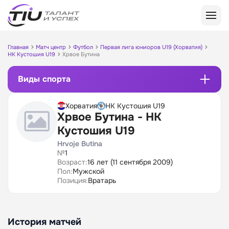
Главная
Матч центр
Футбол
Первая лига юниоров U19 (Хорватия)
НК Кустошия U19
Хрвое Бутина
Популярные БК
Пари
Виды спорта
По букмекеру
БетБум
Леон
Pari
Приложения для Android
Хорватия
НК Кустошия U19
Винлайн
BetBoom
Хрвое Бутина - НК
Фонбет
Leon
Пари
Кустошия U19
Виды спорта
Марафон
Winline
БетБум
Бетсити
Fonbet
Леон
Баскетбол
Hrvoje Butina
Статьи о БК
№
1
Мелбет
Лига Ставок
Винлайн
Киберспорт
Возраст:
16 лет (11 сентября 2009)
Winline
Лига Ставок
Марафон
Фонбет
Теннис
Пол:
Мужской
База знаний
По видам спорта
Олимпбет
Бет-М
Марафон
Хоккей
Позиция:
Вратарь
Виды ставок
Тенниси
Baltbet
Бетсити
Футбол
Футбол
Футбол
По видам спорта
Основы ставок
Балтбет
Melbet
Мелбет
Хоккей
Евролига
Сервисы
Бет-М
Olimpbet
Лига Ставок
Баскетбол
Футбол
История матчей
Виды спорта
Кубок России
Беттери
Tennisi
Олимпбет
Теннис
Хоккей