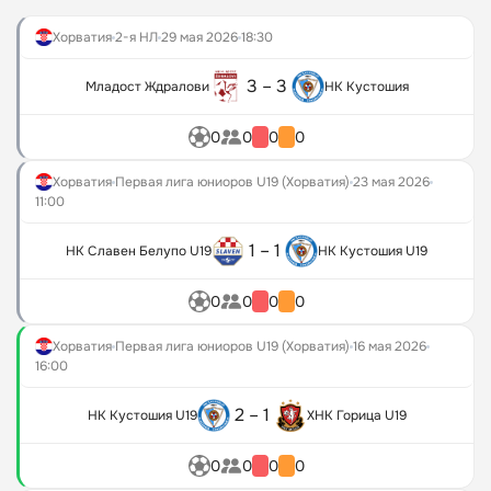
Лига Чемпионов
Зенит
Betcity
Тенниси
Теннис
Настольный теннис
Баскетбол
Хорватия
2-я НЛ
29 мая 2026
18:30
Лига Европы
Спортбет
Bettery
Балтбет
Футбол
Волейбол
Теннис
24bet
Zenit
Беттери
Киберспорт
Настольный теннис
3 – 3
Младост Ждралови
НК Кустошия
Рейтинги
Футбол
Спортбет
Зенит
Волейбол
Прочие категории
Лучшие букмекеры
РПЛ
24bet
Киберспорт
0
0
0
0
Приложения для iOS
Футбол
Легальные букмекерские конторы
Фрибеты
Лига чемпионов
Российские букмекеры
Фрибеты без депозита
АПЛ
РПЛ
Leon
Хорватия
Первая лига юниоров U19 (Хорватия)
23 мая 2026
БК с мобильным приложением
Фрибет без отыгрыша
Серия А
Лига чемпионов
Zenit
11:00
Надежные букмекеры
Промокод без отыгрыша
Ла Лига
АПЛ
Лига Ставок
БК с гостевым демосчетом
Бонус за регистрацию без отыгрыша
Бундеслига
Серия А
Марафон
1 – 1
НК Славен Белупо U19
НК Кустошия U19
БК с большими коэффициентами
Фрибеты сегодня
Лига Европы
Ла Лига
Melbet
БК с минимальными депозитами
Лучшие фрибеты
Лига конференций
Бундеслига
Pari
0
0
0
0
Букмекеры для ставок на американский футбол
Фрибет новым игрокам
Лига наций
Лига Европы
Tennisi
Букмекеры для ставок на бейсбол
Новые БК с фрибетом
Суперкубок УЕФА
Лига конференций
Fonbet
Хорватия
Первая лига юниоров U19 (Хорватия)
16 мая 2026
Хоккей
Хоккей
16:00
Букмекеры для ставок на гольф
Фрибет 3000
Betcity
Букмекеры для ставок на автогонки
Акции букмекерских контор при регистрации
КХЛ
КХЛ
BetBoom
2 – 1
НК Кустошия U19
ХНК Горица U19
Букмекеры для ставок на чемпионаты мира и Европы
Промокоды букмекеров
НХЛ
НХЛ
Bettery
Букмекеры для ставок на дартс
Бездепозитные бонусы за регистрацию
АХЛ
АХЛ
Olimpbet
0
0
0
0
Баскетбол
Баскетбол
Букмекеры для ставок на скачки
Бездепозитные бонусы букмекеров
Winline