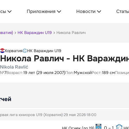
усы
Приложения
Новости
Стать
рватия)
НК Вараждин U19
Никола Равлич
Хорватия
НК Вараждин U19
Никола Равлич - НК Варажди
Nikola Ravlić
№
7
Возраст:
19 лет (29 июля 2007)
Пол:
Мужской
Рост:
189 см
Позици
тчей
рвая лига юниоров U19 (Хорватия)
29 мая 2026
18:00
0 – 1
НК Осиек (до 19)
НК