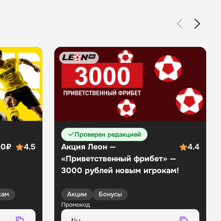
Сайт
Приложение
Проверен редакцией
00₽
4.5
Акция Леон —
4.4
«Приветственный фрибет» —
3000 рублей новым игрокам!
кам
Акции
Бонусы
Промокод