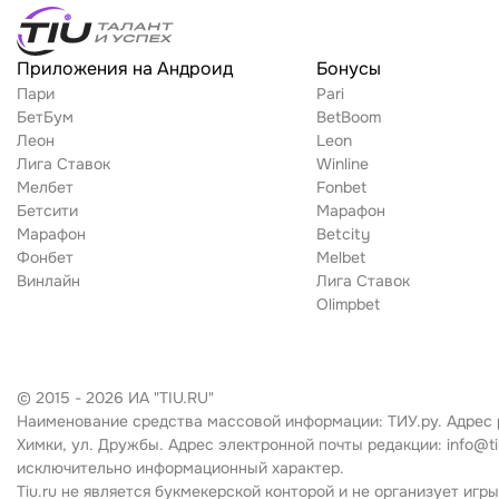
Приложения на Андроид
Бонусы
Пари
Pari
БетБум
BetBoom
Леон
Leon
Лига Ставок
Winline
Мелбет
Fonbet
Бетсити
Марафон
Марафон
Betcity
Фонбет
Melbet
Винлайн
Лига Ставок
Olimpbet
© 2015 - 2026 ИА "TIU.RU"
Наименование средства массовой информации: ТИУ.ру. Адрес ред
Химки, ул. Дружбы. Адрес электронной почты редакции: info@ti
исключительно информационный характер.
Tiu.ru не является букмекерской конторой и не организует игр