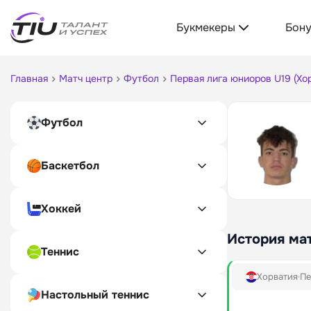
Букмекеры
Бон
Главная
Матч центр
Футбол
Первая лига юниоров U19 (Хо
Футбол
Баскетбол
Хоккей
История ма
Теннис
Хорватия
Пе
Настольный теннис