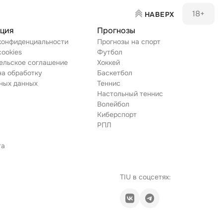
18+
НАВЕРХ
ция
Прогнозы
конфиденциальности
Прогнозы на спорт
ookies
Футбол
ельское соглашение
Хоккей
на обработку
Баскетбол
ных данных
Теннис
Настольный теннис
Волейбол
Киберспорт
РПЛ
та
TIU в соцсетях: