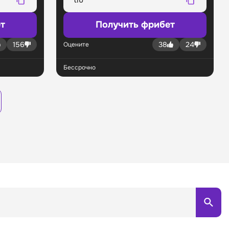
т
Получить фрибет
156
38
24
Оцените
Бессрочно