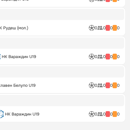
К Рудеш (мол.)
0
0
0
0
НК Вараждин U19
0
0
0
0
лавен Белупо U19
0
0
0
0
НК Вараждин U19
0
0
0
0