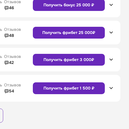
ь
Отзывов
Получить бонус 25 000 ₽
46
4/5
Линия в прематче
4/5
Сайт
Приложение
4/5
Служба поддержки
4/5
ь
Отзывов
Получить фрибет 25 000₽
48
4/5
Линия в прематче
4/5
4/5
Служба поддержки
4/5
Сайт
Приложение
ь
Отзывов
Получить фрибет 3 000₽
42
4/5
Линия в прематче
4/5
4/5
Служба поддержки
4/5
Сайт
Приложение
ь
Отзывов
Получить фрибет 1 500 ₽
54
3/5
Линия в прематче
3/5
Сайт
Приложение
4/5
Служба поддержки
4/5