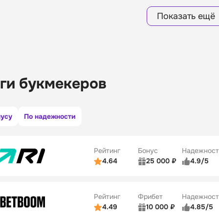
Показать ещё
ги букмекеров
нусу
По надежности
Рейтинг
Бонус
Надежност
4.64
25 000 ₽
4.9/5
ьзователей
5/5
Коэффициенты
ве
5/5
Удобство платежей
Рейтинг
Фрибет
Надежност
ции
5/5
4.49
10 000 ₽
4.85/5
ьзователей
5/5
Коэффициенты