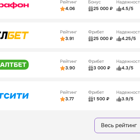
Рейтинг
Бонус
Надежност
ции
5/5
4.06
25 000 ₽
4.5/5
ьзователей
5/5
Коэффициенты
ве
4/5
Удобство платежей
Рейтинг
Фрибет
Надежност
ции
4/5
3.91
25 000 ₽
4.25/5
ьзователей
5/5
Коэффициенты
Бонусы
ве
3/5
Удобство платежей
15
Рейтинг
Фрибет
Надежност
ции
4/5
3.90
3 000 ₽
4.3/5
ьзователей
5/5
Коэффициенты
Бонусы
ве
3/5
Удобство платежей
16
Рейтинг
Фрибет
Надежност
ции
4/5
3.77
1 500 ₽
3.9/5
Бонусы
ьзователей
5/5
Коэффициенты
8
ве
4/5
Удобство платежей
Весь рейтинг
ции
4/5
Бонусы