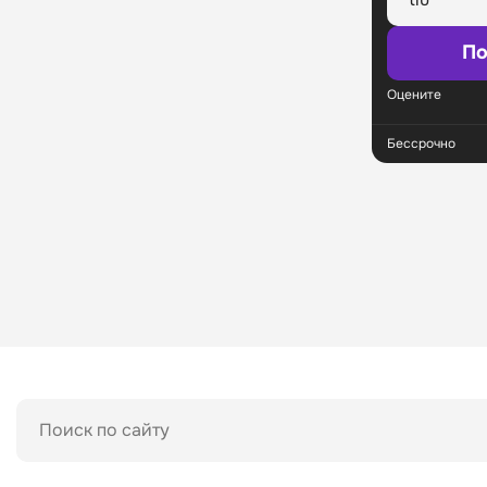
По
Оцените
Бессрочно
Поиск по матч-центру