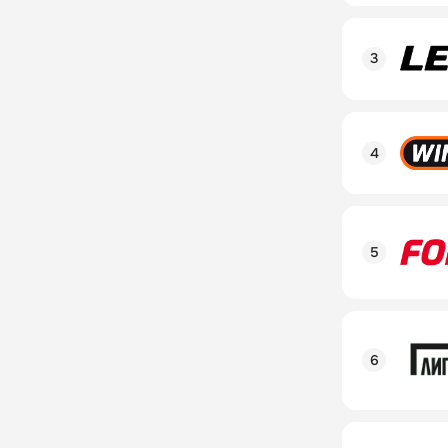
Промокод
Линия в лай
Бонусы и ак
Рейтинг пол
Промокод
Линия в лай
Бонусы и ак
Рейтинг пол
Промокод
Линия в лай
Бонусы и ак
Промокод
Рейтинг пол
Линия в лай
Бонусы и ак
Промокод
Рейтинг пол
Линия в лай