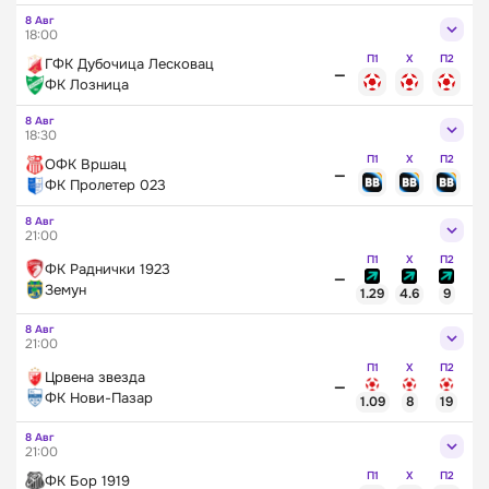
8 Авг
18:00
П1
X
П2
ГФК Дубочица Лесковац
—
ФК Лозница
8 Авг
18:30
П1
X
П2
ОФК Вршац
—
ФК Пролетер 023
8 Авг
21:00
П1
X
П2
ФК Раднички 1923
—
Земун
1.29
4.6
9
8 Авг
21:00
П1
X
П2
Црвена звезда
—
ФК Нови-Пазар
1.09
8
19
8 Авг
21:00
П1
X
П2
ФК Бор 1919