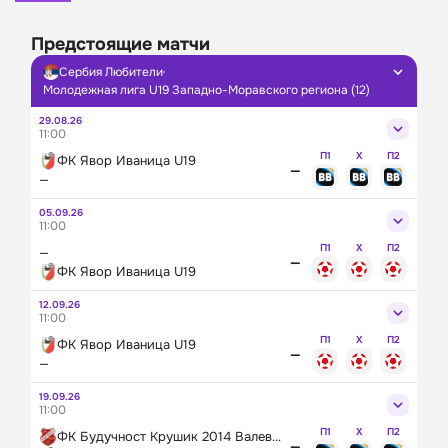
Лига Чемпионов
Зенит
Betcity
Тенниси
Теннис
Настольный теннис
Баскетбол
Лига Европы
Спортбет
Bettery
Балтбет
Футбол
Волейбол
Теннис
Предстоящие матчи
24bet
Zenit
Беттери
Киберспорт
Настольный теннис
Сербия Любители
Рейтинги
Футбол
Спортбет
Зенит
Волейбол
Молодежная лига U19 Западно-Моравского региона (12)
Прочие категории
Лучшие букмекеры
РПЛ
24bet
Киберспорт
29.08.26
Приложения для iOS
Футбол
Легальные букмекерские конторы
Фрибеты
Лига чемпионов
11:00
Российские букмекеры
Фрибеты без депозита
АПЛ
РПЛ
Leon
П1
X
П2
ФК Явор Иваница U19
—
БК с мобильным приложением
Фрибет без отыгрыша
Серия А
Лига чемпионов
Zenit
—
Надежные букмекеры
Промокод без отыгрыша
Ла Лига
АПЛ
Лига Ставок
05.09.26
БК с гостевым демосчетом
Бонус за регистрацию без отыгрыша
Бундеслига
Серия А
Марафон
11:00
БК с большими коэффициентами
Фрибеты сегодня
Лига Европы
Ла Лига
Melbet
П1
X
П2
—
—
БК с минимальными депозитами
Лучшие фрибеты
Лига конференций
Бундеслига
Pari
ФК Явор Иваница U19
Букмекеры для ставок на американский футбол
Фрибет новым игрокам
Лига наций
Лига Европы
Tennisi
12.09.26
Букмекеры для ставок на бейсбол
Новые БК с фрибетом
Суперкубок УЕФА
Лига конференций
Fonbet
11:00
Хоккей
Хоккей
Букмекеры для ставок на гольф
Фрибет 3000
Betcity
П1
X
П2
ФК Явор Иваница U19
—
Букмекеры для ставок на автогонки
Акции букмекерских контор при регистрации
КХЛ
КХЛ
BetBoom
—
Букмекеры для ставок на чемпионаты мира и Европы
Промокоды букмекеров
НХЛ
НХЛ
Bettery
19.09.26
Букмекеры для ставок на дартс
Бездепозитные бонусы за регистрацию
АХЛ
АХЛ
Olimpbet
11:00
Баскетбол
Баскетбол
Букмекеры для ставок на скачки
Бездепозитные бонусы букмекеров
Winline
П1
X
П2
ФК Будучност Крушик 2014 Валево U19
—