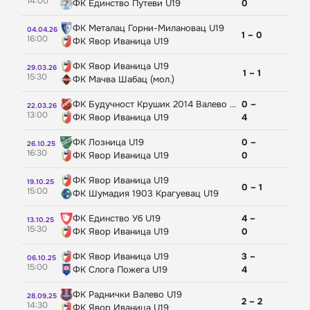
14:00
ФК Единство Путеви U19
0
ФК Металац Горни-Милановац U19
04.04.26
1 – 0
16:00
ФК Явор Иваница U19
ФК Явор Иваница U19
29.03.26
1 – 1
15:30
ФК Мачва Шабац (мол.)
ФК Будучност Крушик 2014 Валево U19
0 –
22.03.26
13:00
ФК Явор Иваница U19
4
ФК Лозница U19
0 –
26.10.25
16:30
ФК Явор Иваница U19
0
ФК Явор Иваница U19
19.10.25
0 – 1
15:00
ФК Шумадия 1903 Крагуевац U19
ФК Единство Уб U19
4 –
13.10.25
15:30
ФК Явор Иваница U19
0
ФК Явор Иваница U19
3 –
06.10.25
15:00
ФК Слога Пожега U19
4
ФК Раднички Валево U19
28.09.25
2 – 2
14:30
ФК Явор Иваница U19