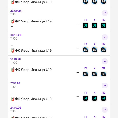
Букмекеры для ставок на киберспорт
НБА
НБА
Baltbet
ФК Явор Иваница U19
Букмекеры для профессиональных игроков
Единая Лига ВТБ
Единая Лига ВТБ
24Бет
26.09.26
Букмекеры для ставок на футбол
Евролига
Евролига
11:00
WNBA
WNBA
П1
X
П2
ФК Явор Иваница U19
—
Суперлига
Суперлига
—
Теннис
Теннис
03.10.26
US Open 2026 ATP
ATP
11:00
US Open 2026 WTA
WTA
П1
X
П2
—
—
Настольный теннис
Cincinnati ATP
ФК Явор Иваница U19
Cincinnati WTA
Челленджер
10.10.26
Настольный теннис
Лига Про
11:00
Чемпионат мира
Setka Cup
П1
X
П2
ФК Явор Иваница U19
—
Волейбол
Кубок мира
—
Чемпионат Европы
Лига Наций
17.10.26
WTT Champions Yokohama, MS
Суперлига России
11:00
Киберспорт
WTT Champions Yokohama, WS
П1
X
П2
—
—
Europe Smash Sweden, WS
IEM Cologne
ФК Явор Иваница U19
Europe Smash Sweden, MS
The International
24.10.26
Волейбол
11:00
Лига Наций
П1
X
П2