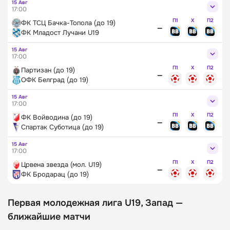
15 Авг
17:00
П1
X
П2
ФК ТСЦ Бачка-Топола (до 19)
—
ФК Младост Лучани U19
15 Авг
17:00
П1
X
П2
Партизан (до 19)
—
ОФК Белград (до 19)
15 Авг
17:00
П1
X
П2
ФК Войводина (до 19)
—
Спартак Суботица (до 19)
15 Авг
17:00
П1
X
П2
Црвена звезда (мол. U19)
—
ФК Бродарац (до 19)
Первая молодежная лига U19, Запад —
ближайшие матчи