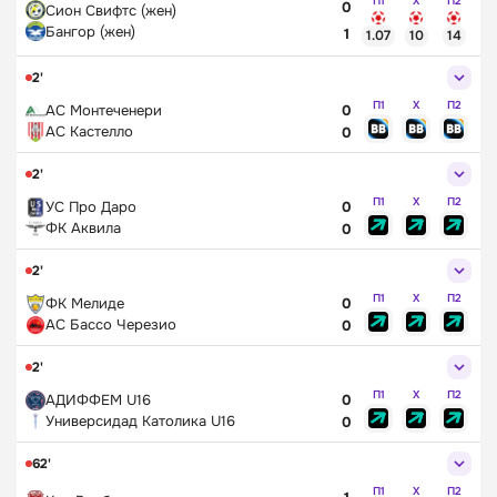
П1
X
П2
0
Сион Свифтс (жен)
Бангор (жен)
1
1.07
10
14
2'
П1
X
П2
0
АС Монтеченери
АС Кастелло
0
2'
П1
X
П2
0
УС Про Даро
ФК Аквила
0
2'
П1
X
П2
0
ФК Мелиде
АС Бассо Черезио
0
2'
П1
X
П2
0
АДИФФЕМ U16
Универсидад Католика U16
0
62'
П1
X
П2