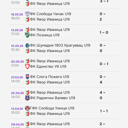
3 – 1
12:00
ФК Явор Иваница U19
ФК Слобода Чачак U19
0 –
18.05.26
18:00
ФК Явор Иваница U19
2
ФК Явор Иваница U19
13.05.26
1 – 0
17:00
ФК Лозница U19
ФК Шумадия 1903 Крагуевац U19
0 –
10.05.26
15:30
ФК Явор Иваница U19
0
ФК Явор Иваница U19
02.05.26
0 – 1
11:00
ФК Единство Уб U19
ФК Слога Пожега U19
0 –
27.04.26
14:00
ФК Явор Иваница U19
4
ФК Явор Иваница U19
4 –
20.04.26
14:00
ФК Раднички Валево U19
0
ГФК Слобода Ужице U19
13.04.26
1 – 1
15:00
ФК Явор Иваница U19
ФК Явор Иваница U19
2 –
09.04.26