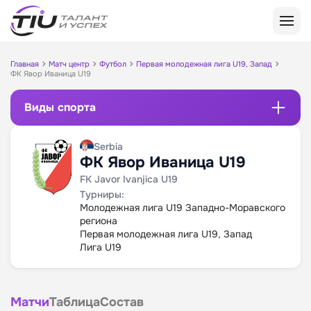
Главная
Матч центр
Футбол
Первая молодежная лига U19, Запад
ФК Явор Иваница U19
Популярные БК
Пари
Виды спорта
По букмекеру
БетБум
Леон
Pari
Приложения для Android
Винлайн
BetBoom
Serbia
ФК Явор Иваница U19
Фонбет
Leon
Пари
Виды спорта
Марафон
Winline
БетБум
FK Javor Ivanjica U19
Бетсити
Fonbet
Леон
Баскетбол
Турниры:
Статьи о БК
Молодежная лига U19 Западно-Моравского
Мелбет
Лига Ставок
Винлайн
Киберспорт
региона
Winline
Лига Ставок
Марафон
Фонбет
Теннис
Первая молодежная лига U19, Запад
База знаний
По видам спорта
Олимпбет
Бет-М
Марафон
Хоккей
Лига U19
Виды ставок
Тенниси
Baltbet
Бетсити
Футбол
Футбол
Футбол
По видам спорта
Основы ставок
Балтбет
Melbet
Мелбет
Хоккей
Евролига
Сервисы
Бет-М
Olimpbet
Лига Ставок
Баскетбол
Футбол
Матчи
Таблица
Состав
Виды спорта
Кубок России
Беттери
Tennisi
Олимпбет
Теннис
Хоккей