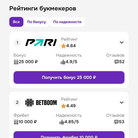
Рейтинги букмекеров
Все
По бонусу
По надежности
Рейтинг
4.64
Бонус
Надежность
Отзывов
25 000 ₽
4.9/5
52
Рейтинг 
5/5
Получить бонус 25 000 ₽
пользователей
Коэффициенты
5/5
Линия в прематче
4/5
Рейтинг
Линия в лайве
5/5
4.49
Удобство платежей
4/5
Фрибет
Надежность
Отзывов
Служба поддержки
5/5
10 000 ₽
4.85/5
53
Бонусы и акции
5/5
Рейтинг 
5/5
Получить фрибет 10 000 ₽
пользователей