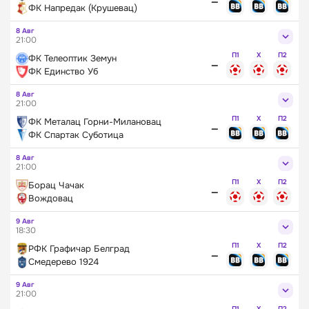
—
ФК Напредак (Крушевац)
8 Авг
21:00
П1
X
П2
ФК Телеоптик Земун
—
ФК Единство Уб
8 Авг
21:00
П1
X
П2
ФК Металац Горни-Милановац
—
ФК Спартак Суботица
8 Авг
21:00
П1
X
П2
Борац Чачак
—
Вождовац
9 Авг
18:30
П1
X
П2
РФК Графичар Белград
—
Смедерево 1924
9 Авг
21:00
П1
X
П2