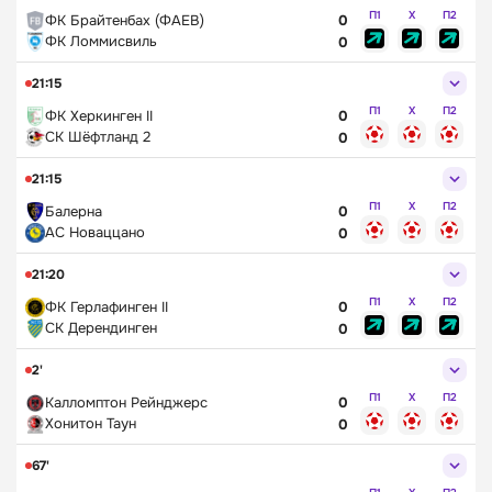
П1
X
П2
0
ФК Брайтенбах (ФАЕВ)
ФК Ломмисвиль
0
21:15
П1
X
П2
0
ФК Херкинген II
СК Шёфтланд 2
0
21:15
П1
X
П2
0
Балерна
АС Новаццано
0
21:20
П1
X
П2
0
ФК Герлафинген II
СК Дерендинген
0
2'
П1
X
П2
0
Калломптон Рейнджерс
Хонитон Таун
0
67'