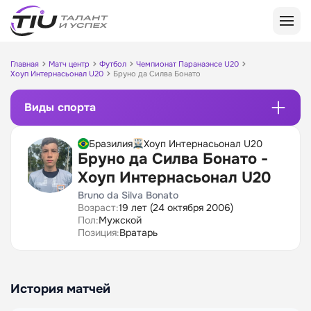
Главная
Матч центр
Футбол
Чемпионат Паранаэнсе U20
Хоуп Интернасьонал U20
Бруно да Силва Бонато
Популярные БК
Пари
Виды спорта
По букмекеру
БетБум
Леон
Pari
Приложения для Android
Бразилия
Хоуп Интернасьонал U20
Винлайн
BetBoom
Бруно да Силва Бонато -
Фонбет
Leon
Пари
Хоуп Интернасьонал U20
Виды спорта
Марафон
Winline
БетБум
Бетсити
Fonbet
Леон
Баскетбол
Bruno da Silva Bonato
Статьи о БК
Возраст:
19 лет (24 октября 2006)
Мелбет
Лига Ставок
Винлайн
Киберспорт
Пол:
Мужской
Winline
Лига Ставок
Марафон
Фонбет
Теннис
Позиция:
Вратарь
База знаний
По видам спорта
Олимпбет
Бет-М
Марафон
Хоккей
Виды ставок
Тенниси
Baltbet
Бетсити
Футбол
Футбол
Футбол
По видам спорта
Основы ставок
Балтбет
Melbet
Мелбет
Хоккей
История матчей
Евролига
Сервисы
Бет-М
Olimpbet
Лига Ставок
Баскетбол
Футбол
Виды спорта
Кубок России
Беттери
Tennisi
Олимпбет
Теннис
Хоккей