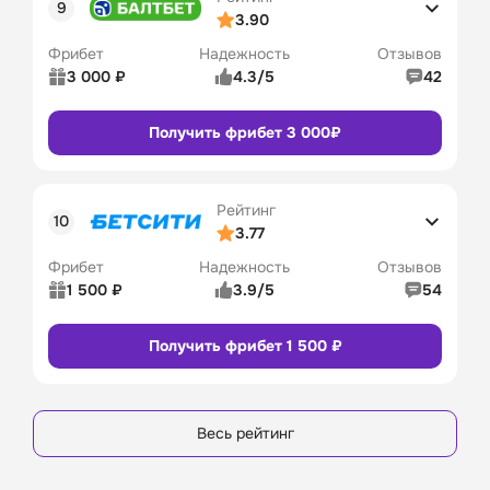
Линия в лайве
Сайт
Приложение
3/5
3.90
Удобство платежей
4/5
Фрибет
Надежность
Отзывов
Служба поддержки
4/5
3 000 ₽
4.3/5
42
Бонусы и акции
4/5
Рейтинг 
5/5
Получить фрибет 3 000₽
пользователей
Промокод
Бонусы
Коэффициенты
4/5
16
Линия в прематче
4/5
Рейтинг
Линия в лайве
Сайт
Приложение
3/5
3.77
Удобство платежей
4/5
Фрибет
Надежность
Отзывов
Служба поддержки
4/5
1 500 ₽
3.9/5
54
Бонусы и акции
4/5
Рейтинг 
5/5
Получить фрибет 1 500 ₽
пользователей
Промокод
Бонусы
Коэффициенты
3/5
8
Линия в прематче
3/5
Линия в лайве
Сайт
Приложение
4/5
Весь рейтинг
Удобство платежей
4/5
Служба поддержки
4/5