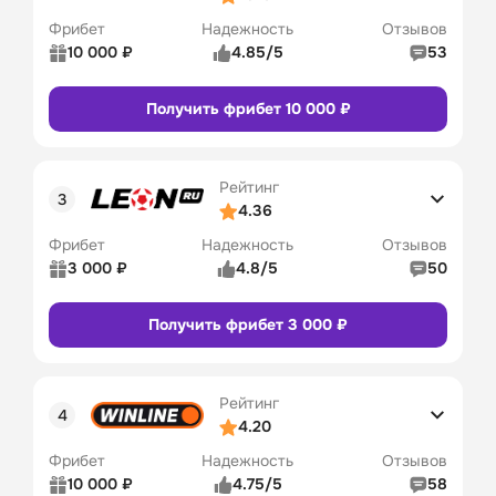
Букмекеры для ставок на киберспорт
НБА
НБА
Baltbet
Удобство платежей
4/5
Букмекеры для профессиональных игроков
Единая Лига ВТБ
Единая Лига ВТБ
24Бет
Фрибет
Надежность
Отзывов
Служба поддержки
5/5
10 000 ₽
4.85/5
53
Букмекеры для ставок на футбол
Евролига
Евролига
Бонусы и акции
5/5
WNBA
WNBA
Рейтинг 
5/5
Суперлига
Суперлига
Получить фрибет 10 000 ₽
пользователей
Промокод
Бонусы
Теннис
Теннис
Коэффициенты
5/5
22
US Open 2026 ATP
ATP
Линия в прематче
4/5
US Open 2026 WTA
WTA
Рейтинг
Линия в лайве
Сайт
Приложение
5/5
Настольный теннис
Cincinnati ATP
4.36
Удобство платежей
4/5
Cincinnati WTA
Челленджер
Фрибет
Надежность
Отзывов
Служба поддержки
4/5
Настольный теннис
Лига Про
3 000 ₽
4.8/5
50
Бонусы и акции
5/5
Чемпионат мира
Setka Cup
Рейтинг 
Волейбол
Кубок мира
5/5
Получить фрибет 3 000 ₽
пользователей
Промокод
Бонусы
Чемпионат Европы
Лига Наций
Коэффициенты
5/5
WTT Champions Yokohama, MS
Суперлига России
42
Киберспорт
Линия в прематче
5/5
WTT Champions Yokohama, WS
Рейтинг
Europe Smash Sweden, WS
IEM Cologne
Линия в лайве
Сайт
Приложение
3/5
4.20
Europe Smash Sweden, MS
The International
Удобство платежей
4/5
Волейбол
Фрибет
Надежность
Отзывов
Служба поддержки
5/5
10 000 ₽
4.75/5
58
Лига Наций