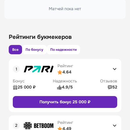
Лига Чемпионов
Зенит
Betcity
Тенниси
Теннис
Настольный теннис
Баскетбол
Матчей пока нет
Лига Европы
Спортбет
Bettery
Балтбет
Футбол
Волейбол
Теннис
24bet
Zenit
Беттери
Киберспорт
Настольный теннис
Рейтинги
Футбол
Спортбет
Зенит
Волейбол
Прочие категории
Лучшие букмекеры
РПЛ
24bet
Киберспорт
Рейтинги букмекеров
Приложения для iOS
Футбол
Легальные букмекерские конторы
Фрибеты
Лига чемпионов
Российские букмекеры
Фрибеты без депозита
АПЛ
РПЛ
Leon
Все
По бонусу
По надежности
БК с мобильным приложением
Фрибет без отыгрыша
Серия А
Лига чемпионов
Zenit
Надежные букмекеры
Промокод без отыгрыша
Ла Лига
АПЛ
Лига Ставок
БК с гостевым демосчетом
Бонус за регистрацию без отыгрыша
Бундеслига
Серия А
Марафон
Рейтинг
БК с большими коэффициентами
Фрибеты сегодня
Лига Европы
Ла Лига
Melbet
4.64
БК с минимальными депозитами
Лучшие фрибеты
Лига конференций
Бундеслига
Pari
Бонус
Надежность
Отзывов
Букмекеры для ставок на американский футбол
Фрибет новым игрокам
Лига наций
Лига Европы
Tennisi
25 000 ₽
4.9/5
52
Букмекеры для ставок на бейсбол
Новые БК с фрибетом
Суперкубок УЕФА
Лига конференций
Fonbet
Рейтинг 
Хоккей
Хоккей
Букмекеры для ставок на гольф
Фрибет 3000
Betcity
5/5
Получить бонус 25 000 ₽
пользователей
Букмекеры для ставок на автогонки
Акции букмекерских контор при регистрации
КХЛ
КХЛ
BetBoom
Коэффициенты
5/5
Букмекеры для ставок на чемпионаты мира и Европы
Промокоды букмекеров
НХЛ
НХЛ
Bettery
Линия в прематче
4/5
Букмекеры для ставок на дартс
Бездепозитные бонусы за регистрацию
АХЛ
АХЛ
Olimpbet
Рейтинг
Баскетбол
Баскетбол
Букмекеры для ставок на скачки
Бездепозитные бонусы букмекеров
Winline
Линия в лайве
5/5
4.49