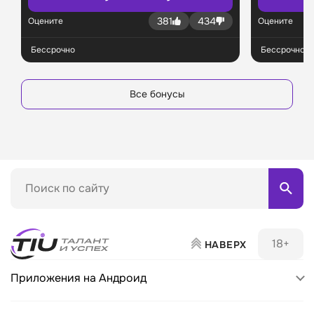
381
434
Оцените
Оцените
Бессрочно
Бессрочно
Все бонусы
Поиск по матч-центру
18+
НАВЕРХ
Приложения на Андроид
Пари