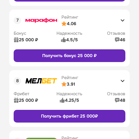
Коэффициенты
4/5
10
Линия в прематче
4/5
Рейтинг
Сайт
Приложение
Линия в лайве
4/5
4.06
Удобство платежей
4/5
Бонус
Надежность
Отзывов
Служба поддержки
4/5
25 000 ₽
4.5/5
46
Бонусы и акции
5/5
Рейтинг 
5/5
Получить бонус 25 000 ₽
пользователей
Бонусы
17
Коэффициенты
4/5
Сайт
Приложение
Линия в прематче
4/5
Рейтинг
Линия в лайве
4/5
3.91
Удобство платежей
4/5
Фрибет
Надежность
Отзывов
Служба поддержки
4/5
25 000 ₽
4.25/5
48
Бонусы и акции
4/5
Рейтинг 
5/5
Получить фрибет 25 000₽
пользователей
Промокод
Бонусы
Коэффициенты
4/5
15
Линия в прематче
4/5
Рейтинг