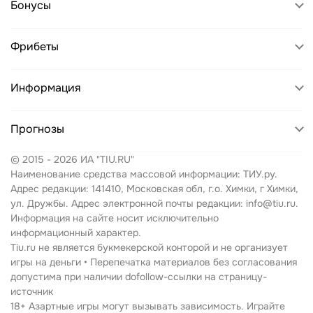
Бонусы
БетБум
Pari
Фрибеты
Леон
BetBoom
Лига Ставок
Пари
Информация
Leon
Мелбет
БетБум
Winline
Политика конфиденциальности
Прогнозы
Бетсити
Леон
Fonbet
Политика cookies
Марафон
© 2015 - 2026 ИА "TIU.RU"
Винлайн
Прогнозы на спорт
Марафон
Пользовательское соглашение
Наименование средства массовой информации: ТИУ.ру.
Фонбет
Фонбет
Футбол
Адрес редакции: 141410, Московская обл, г.о. Химки, г Химки,
Betcity
Согласие на обработку персональных данных
ул. Дружбы. Адрес электронной почты редакции: info@tiu.ru.
Винлайн
Марафон
Хоккей
Информация на сайте носит исключительно
Melbet
Контакты
информационный характер.
Бетсити
Баскетбол
Tiu.ru не является букмекерской конторой и не организует
Лига Ставок
Вакансии
игры на деньги • Перепечатка материалов без согласования
Мелбет
Теннис
допустима при наличии dofollow-ссылки на страницу-
Olimpbet
Блог
источник
Лига ставок
Настольный теннис
18+ Азартные игры могут вызывать зависимость. Играйте
Архив