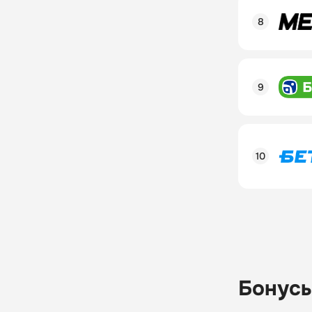
Бонусы и ак
Рейтинг пол
Промокод
Линия в лай
Бонусы и ак
Рейтинг пол
Промокод
Линия в лай
Бонусы и ак
Промокод
Рейтинг пол
Линия в лай
Бонусы и ак
Промокод
Бонусы