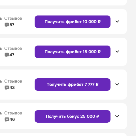
5/5
Линия в прематче
5/5
4/5
Служба поддержки
5/5
Сайт
Приложение
ь
Отзывов
Получить фрибет 10 000 ₽
57
4/5
Линия в прематче
4/5
4/5
Служба поддержки
4/5
Сайт
Приложение
ь
Отзывов
Получить фрибет 15 000 ₽
47
4/5
Линия в прематче
4/5
Сайт
Приложение
4/5
Служба поддержки
5/5
ь
Отзывов
Получить фрибет 7 777 ₽
43
4/5
Линия в прематче
4/5
Сайт
Приложение
4/5
Служба поддержки
4/5
ь
Отзывов
Получить бонус 25 000 ₽
46
4/5
Линия в прематче
4/5
Сайт
Приложение
4/5
Служба поддержки
4/5