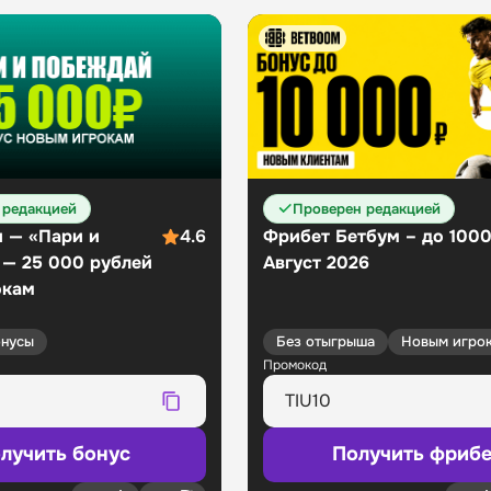
 редакцией
Проверен редакцией
 — «Пари и
4.6
Фрибет Бетбум – до 100
 — 25 000 рублей
Август 2026
окам
нусы
Без отыгрыша
Новым игро
Промокод
лучить бонус
Получить фрибе