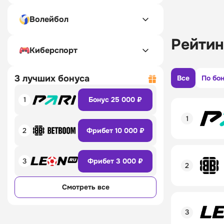
Волейбол
Рейтин
Киберспорт
3 лучших бонуса
Все
По бо
1
Бонус 25 000 ₽
2
Фрибет 10 000 ₽
Рейтинг пол
Линия в лай
3
Фрибет 3 000 ₽
Бонусы и ак
Рейтинг пол
Промокод
Смотреть все
Линия в лай
Бонусы и ак