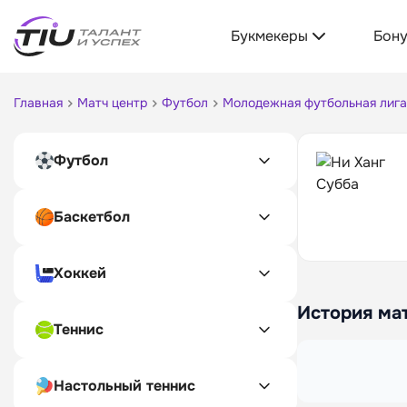
Букмекеры
Бон
Главная
Матч центр
Футбол
Молодежная футбольная лига 
Футбол
Баскетбол
Хоккей
История ма
Теннис
Настольный теннис