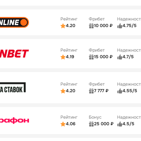
ьзователей
5/5
Коэффициенты
Бонусы
ве
3/5
Удобство платежей
42
Рейтинг
Фрибет
Надежност
ции
4/5
4.20
10 000 ₽
4.75/5
ьзователей
5/5
Коэффициенты
Бонусы
ве
4/5
Удобство платежей
34
Рейтинг
Фрибет
Надежност
ции
5/5
4.19
15 000 ₽
4.7/5
Бонусы
ьзователей
5/5
Коэффициенты
10
ве
4/5
Удобство платежей
Рейтинг
Фрибет
Надежност
ции
4/5
4.20
7 777 ₽
4.55/5
Бонусы
ьзователей
5/5
Коэффициенты
10
ве
4/5
Удобство платежей
Рейтинг
Бонус
Надежност
ции
5/5
4.06
25 000 ₽
4.5/5
ьзователей
5/5
Коэффициенты
ве
4/5
Удобство платежей