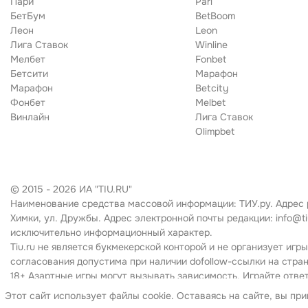
Пари
Pari
БетБум
BetBoom
Леон
Leon
Лига Ставок
Winline
Мелбет
Fonbet
Бетсити
Марафон
Марафон
Betcity
Фонбет
Melbet
Винлайн
Лига Ставок
Olimpbet
© 2015 - 2026 ИА "TIU.RU"
Наименование средства массовой информации: ТИУ.ру. Адрес ред
Химки, ул. Дружбы. Адрес электронной почты редакции: info@ti
исключительно информационный характер.
Tiu.ru не является букмекерской конторой и не организует игр
согласования допустима при наличии dofollow-ссылки на стра
18+ Азартные игры могут вызывать зависимость. Играйте отве
Этот сайт использует файлы cookie. Оставаясь на сайте, вы п