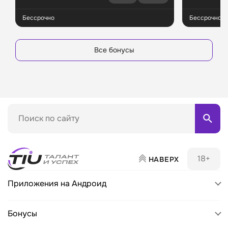
Бессрочно
Бессрочно
Все бонусы
Поиск по матч-центру
18+
НАВЕРХ
Приложения на Андроид
Пари
Бонусы
БетБум