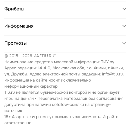
Pari
Фрибеты
Леон
BetBoom
Лига Ставок
Пари
Информация
Leon
Мелбет
БетБум
Winline
Политика конфиденциальности
Прогнозы
Бетсити
Леон
Fonbet
Политика cookies
Марафон
© 2015 - 2026 ИА "TIU.RU"
Винлайн
Прогнозы на спорт
Марафон
Пользовательское соглашение
Наименование средства массовой информации: ТИУ.ру.
Фонбет
Фонбет
Футбол
Адрес редакции: 141410, Московская обл, г.о. Химки, г Химки,
Betcity
Согласие на обработку персональных данных
ул. Дружбы. Адрес электронной почты редакции: info@tiu.ru.
Винлайн
Марафон
Хоккей
Информация на сайте носит исключительно
Melbet
Контакты
информационный характер.
Бетсити
Баскетбол
Tiu.ru не является букмекерской конторой и не организует
Лига Ставок
Вакансии
игры на деньги • Перепечатка материалов без согласования
Мелбет
Теннис
допустима при наличии dofollow-ссылки на страницу-
Olimpbet
Блог
источник
Лига ставок
Настольный теннис
18+ Азартные игры могут вызывать зависимость. Играйте
Архив
ответственно.
Олимпбет
Волейбол
TIU в соцсетях:
Новости