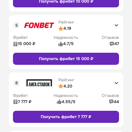
Получить фрибет 10 000 ₽
пользователей
Промокод
Бонусы
Чемпионат мира
Коэффициенты
4/5
Суперлига России
34
Линия в прематче
4/5
Чемпионат Европы
Рейтинг
Киберспорт
Линия в лайве
Сайт
Приложение
4/5
4.19
IEM Cologne
Удобство платежей
4/5
Фрибет
Надежность
Отзывов
The International
Служба поддержки
4/5
15 000 ₽
4.7/5
47
Esports World Cup Counter Strike
Бонусы и акции
5/5
Рейтинг 
5/5
Получить фрибет 15 000 ₽
пользователей
Промокод
Бонусы
Коэффициенты
4/5
10
Линия в прематче
4/5
Рейтинг
Линия в лайве
Сайт
Приложение
4/5
4.20
Удобство платежей
4/5
Фрибет
Надежность
Отзывов
Служба поддержки
5/5
7 777 ₽
4.55/5
44
Бонусы и акции
4/5
Рейтинг 
5/5
Получить фрибет 7 777 ₽
пользователей
Промокод
Бонусы
Коэффициенты
4/5
10