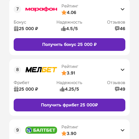
Линия в прематче
4/5
Рейтинг
Сайт
Приложение
Линия в лайве
4/5
4.06
Удобство платежей
4/5
Бонус
Надежность
Отзывов
Служба поддержки
4/5
25 000 ₽
4.5/5
46
Бонусы и акции
5/5
Рейтинг 
5/5
Получить бонус 25 000 ₽
пользователей
Бонусы
17
Коэффициенты
4/5
Сайт
Приложение
Линия в прематче
4/5
Рейтинг
Линия в лайве
4/5
3.91
Удобство платежей
4/5
Фрибет
Надежность
Отзывов
Служба поддержки
4/5
25 000 ₽
4.25/5
49
Бонусы и акции
4/5
Рейтинг 
5/5
Получить фрибет 25 000₽
пользователей
Промокод
Бонусы
Коэффициенты
4/5
15
Линия в прематче
4/5
Рейтинг
Линия в лайве
Сайт
Приложение
3/5
3.90
Удобство платежей
4/5