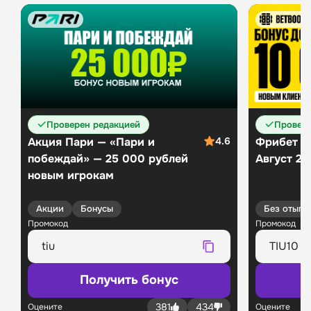
Промокод
Бонусы
13
Сайт
Приложение
Проверен редакцией
Провере
Акция Пари — «Пари и
4.6
Фрибет Б
побеждай» — 25 000 рублей
Август 20
новым игрокам
Акции
Бонусы
Без отыгр
Промокод
Промокод
Получить бонус
П
381
434
Оцените
Оцените