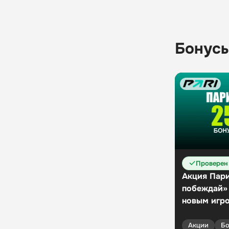
Бонусы и ак
Промокод
Бонусы
Проверен
Акция Пари
побеждай»
новым игр
Акции
Бо