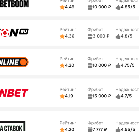
Рейтинг
Фрибет
Надежност
ции
5/5
4.49
10 000 ₽
4.85/5
ьзователей
5/5
Коэффициенты
Бонусы
ве
5/5
Удобство платежей
22
Рейтинг
Фрибет
Надежност
ции
5/5
4.36
3 000 ₽
4.8/5
ьзователей
5/5
Коэффициенты
Бонусы
ве
3/5
Удобство платежей
42
Рейтинг
Фрибет
Надежност
ции
4/5
4.20
10 000 ₽
4.75/5
ьзователей
5/5
Коэффициенты
Бонусы
ве
4/5
Удобство платежей
34
Рейтинг
Фрибет
Надежност
ции
5/5
4.19
15 000 ₽
4.7/5
Бонусы
ьзователей
5/5
Коэффициенты
10
ве
4/5
Удобство платежей
Рейтинг
Фрибет
Надежност
ции
4/5
4.20
7 777 ₽
4.55/5
Бонусы
ьзователей
5/5
Коэффициенты