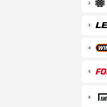
Бонусы и ак
Рейтинг пол
Промокод
Линия в лай
Бонусы и ак
Рейтинг пол
Промокод
Линия в лай
Бонусы и ак
Рейтинг пол
Промокод
Линия в лай
Бонусы и ак
Промокод
Рейтинг пол
Линия в лай
Бонусы и ак
Промокод
Рейтинг пол