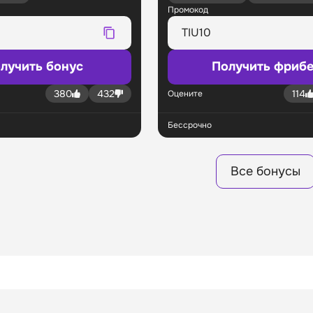
Промокод
лучить бонус
Получить фрибе
380
432
114
Оцените
Бессрочно
Все бонусы