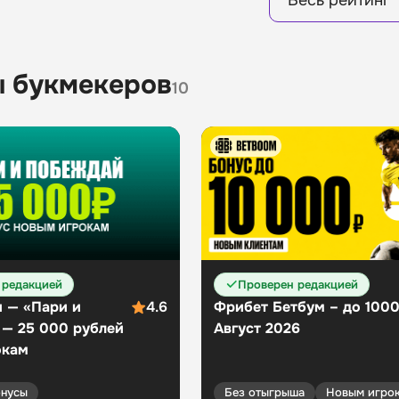
ции
4/5
Бонусы
13
 букмекеров
10
 редакцией
Проверен редакцией
 — «Пари и
4.6
Фрибет Бетбум – до 100
 — 25 000 рублей
Август 2026
окам
нусы
Без отыгрыша
Новым игро