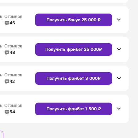
Сайт
Приложение
4/5
Служба поддержки
4/5
ь
Отзывов
Получить бонус 25 000 ₽
46
4/5
Линия в прематче
4/5
Сайт
Приложение
4/5
Служба поддержки
4/5
ь
Отзывов
Получить фрибет 25 000₽
48
4/5
Линия в прематче
4/5
4/5
Служба поддержки
4/5
Сайт
Приложение
ь
Отзывов
Получить фрибет 3 000₽
42
4/5
Линия в прематче
4/5
4/5
Служба поддержки
4/5
Сайт
Приложение
ь
Отзывов
Получить фрибет 1 500 ₽
54
3/5
Линия в прематче
3/5
Сайт
Приложение
4/5
Служба поддержки
4/5