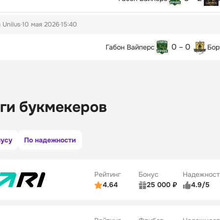
 Unilus
10 мая 2026
15:40
0 – 0
Габон Вайперс
Бор
ги букмекеров
нусу
По надежности
Рейтинг
Бонус
Надежност
4.64
25 000 ₽
4.9/5
ьзователей
5/5
Коэффициенты
ве
5/5
Удобство платежей