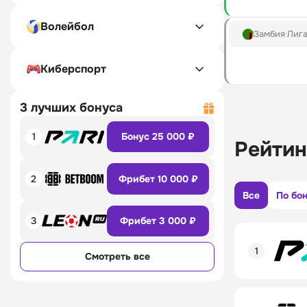
Волейбол
Замбия
Лига
Киберспорт
3 лучших бонуса
1
Бонус 25 000 ₽
Рейтин
2
Фрибет 10 000 ₽
Все
По бо
3
Фрибет 3 000 ₽
Смотреть все
Рейтинг пол
Линия в лай