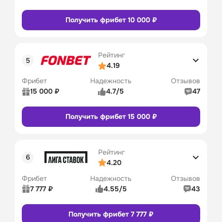
Бонусы и акции
4/5
Чемпионат мира
Рейтинг 
5/5
Суперлига России
Получить фрибет 10 000 ₽
пользователей
Промокод
Бонусы
Чемпионат Европы
Коэффициенты
4/5
34
Киберспорт
Линия в прематче
4/5
IEM Cologne
Рейтинг
Линия в лайве
Сайт
Приложение
4/5
The International
4.19
Удобство платежей
4/5
Esports World Cup Counter Strike
Фрибет
Надежность
Отзывов
Служба поддержки
4/5
15 000 ₽
4.7/5
47
Бонусы и акции
5/5
Рейтинг 
5/5
Получить фрибет 15 000 ₽
пользователей
Промокод
Бонусы
Коэффициенты
4/5
10
Линия в прематче
4/5
Рейтинг
Линия в лайве
Сайт
Приложение
4/5
4.20
Удобство платежей
4/5
Фрибет
Надежность
Отзывов
Служба поддержки
5/5
7 777 ₽
4.55/5
43
Бонусы и акции
4/5
Рейтинг 
5/5
Получить фрибет 7 777 ₽
пользователей
Промокод
Бонусы