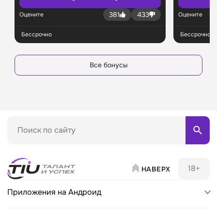
381
433
Оцените
Оцените
Бессрочно
Бессрочно
Все бонусы
Поиск по матч-центру
18+
НАВЕРХ
Приложения на Андроид
Пари