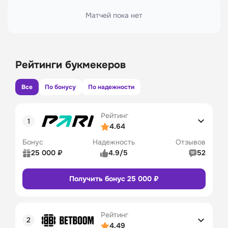
Лига Чемпионов
Зенит
Betcity
Тенниси
Теннис
Настольный теннис
Баскетбол
Матчей пока нет
Лига Европы
Спортбет
Bettery
Балтбет
Футбол
Волейбол
Теннис
24bet
Zenit
Беттери
Киберспорт
Настольный теннис
Рейтинги
Футбол
Спортбет
Зенит
Волейбол
Прочие категории
Лучшие букмекеры
РПЛ
24bet
Киберспорт
Рейтинги букмекеров
Приложения для iOS
Футбол
Легальные букмекерские конторы
Фрибеты
Лига чемпионов
Российские букмекеры
Фрибеты без депозита
АПЛ
РПЛ
Leon
Все
По бонусу
По надежности
БК с мобильным приложением
Фрибет без отыгрыша
Серия А
Лига чемпионов
Zenit
Надежные букмекеры
Промокод без отыгрыша
Ла Лига
АПЛ
Лига Ставок
БК с гостевым демосчетом
Бонус за регистрацию без отыгрыша
Бундеслига
Серия А
Марафон
Рейтинг
БК с большими коэффициентами
Фрибеты сегодня
Лига Европы
Ла Лига
Melbet
4.64
БК с минимальными депозитами
Лучшие фрибеты
Лига конференций
Бундеслига
Pari
Бонус
Надежность
Отзывов
Букмекеры для ставок на американский футбол
Фрибет новым игрокам
Лига наций
Лига Европы
Tennisi
25 000 ₽
4.9/5
52
Букмекеры для ставок на бейсбол
Новые БК с фрибетом
Суперкубок УЕФА
Лига конференций
Fonbet
Рейтинг 
Хоккей
Хоккей
Букмекеры для ставок на гольф
Фрибет 3000
Betcity
5/5
Получить бонус 25 000 ₽
пользователей
Букмекеры для ставок на автогонки
Акции букмекерских контор при регистрации
КХЛ
КХЛ
BetBoom
Коэффициенты
5/5
Букмекеры для ставок на чемпионаты мира и Европы
Промокоды букмекеров
НХЛ
НХЛ
Bettery
Линия в прематче
4/5
Букмекеры для ставок на дартс
Бездепозитные бонусы за регистрацию
АХЛ
АХЛ
Olimpbet
Рейтинг
Баскетбол
Баскетбол
Букмекеры для ставок на скачки
Бездепозитные бонусы букмекеров
Winline
Линия в лайве
5/5
4.49