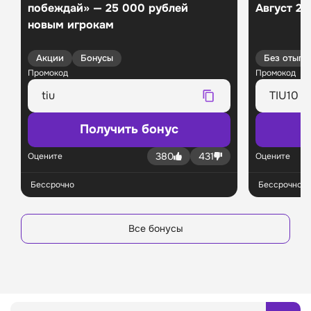
побеждай» — 25 000 рублей
Август 20
новым игрокам
Акции
Бонусы
Без отыгр
Промокод
Промокод
Получить бонус
П
380
431
Оцените
Оцените
Бессрочно
Бессрочно
Все бонусы