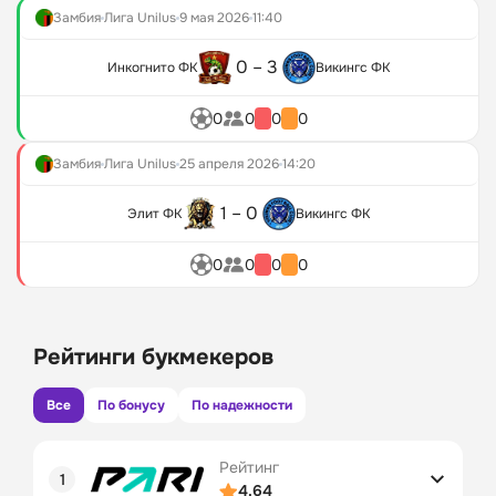
Лига Чемпионов
Зенит
Betcity
Тенниси
Теннис
Настольный теннис
Баскетбол
Замбия
Лига Unilus
9 мая 2026
11:40
Лига Европы
Спортбет
Bettery
Балтбет
Футбол
Волейбол
Теннис
0 – 3
24bet
Zenit
Беттери
Киберспорт
Настольный теннис
Инкогнито ФК
Викингс ФК
Рейтинги
Футбол
Спортбет
Зенит
Волейбол
Прочие категории
Лучшие букмекеры
РПЛ
24bet
Киберспорт
0
0
0
0
Приложения для iOS
Футбол
Легальные букмекерские конторы
Фрибеты
Лига чемпионов
Замбия
Лига Unilus
25 апреля 2026
14:20
Российские букмекеры
Фрибеты без депозита
АПЛ
РПЛ
Leon
БК с мобильным приложением
Фрибет без отыгрыша
Серия А
Лига чемпионов
Zenit
1 – 0
Элит ФК
Викингс ФК
Надежные букмекеры
Промокод без отыгрыша
Ла Лига
АПЛ
Лига Ставок
БК с гостевым демосчетом
Бонус за регистрацию без отыгрыша
Бундеслига
Серия А
Марафон
0
0
0
0
БК с большими коэффициентами
Фрибеты сегодня
Лига Европы
Ла Лига
Melbet
БК с минимальными депозитами
Лучшие фрибеты
Лига конференций
Бундеслига
Pari
Букмекеры для ставок на американский футбол
Фрибет новым игрокам
Лига наций
Лига Европы
Tennisi
Букмекеры для ставок на бейсбол
Новые БК с фрибетом
Суперкубок УЕФА
Лига конференций
Fonbet
Рейтинги букмекеров
Хоккей
Хоккей
Букмекеры для ставок на гольф
Фрибет 3000
Betcity
Букмекеры для ставок на автогонки
Акции букмекерских контор при регистрации
КХЛ
КХЛ
BetBoom
Все
По бонусу
По надежности
Букмекеры для ставок на чемпионаты мира и Европы
Промокоды букмекеров
НХЛ
НХЛ
Bettery
Букмекеры для ставок на дартс
Бездепозитные бонусы за регистрацию
АХЛ
АХЛ
Olimpbet
Рейтинг
Баскетбол
Баскетбол
Букмекеры для ставок на скачки
Бездепозитные бонусы букмекеров
Winline
4.64