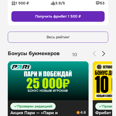
1 500 ₽
3.9/5
53
Бонусы и акции
4/5
Рейтинг 
5/5
Получить фрибет 1 500 ₽
пользователей
Промокод
Бонусы
Коэффициенты
3/5
8
Линия в прематче
3/5
Линия в лайве
Сайт
Приложение
4/5
Весь рейтинг
Удобство платежей
4/5
Служба поддержки
4/5
Бонусы букмекеров
10
Бонусы и акции
4/5
Промокод
Бонусы
13
Сайт
Приложение
Проверен редакцией
Провере
Акция Пари — «Пари и
4.6
Фрибет Б