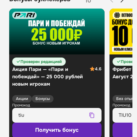
10
Бонусы и акции
4/5
Промокод
Бонусы
13
Сайт
Приложение
Проверен редакцией
Провере
Акция Пари — «Пари и
4.6
Фрибет Б
побеждай» — 25 000 рублей
Август 20
новым игрокам
Акции
Бонусы
Без отыгр
Промокод
Промокод
Получить бонус
П