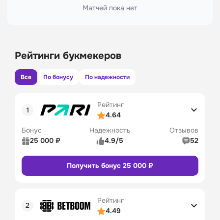
Лига Чемпионов
Зенит
Betcity
Тенниси
Теннис
Настольный теннис
Баскетбол
Матчей пока нет
Лига Европы
Спортбет
Bettery
Балтбет
Футбол
Волейбол
Теннис
24bet
Zenit
Беттери
Киберспорт
Настольный теннис
Рейтинги
Футбол
Спортбет
Зенит
Волейбол
Прочие категории
Лучшие букмекеры
РПЛ
24bet
Киберспорт
Рейтинги букмекеров
Приложения для iOS
Футбол
Легальные букмекерские конторы
Фрибеты
Лига чемпионов
Российские букмекеры
Фрибеты без депозита
АПЛ
РПЛ
Leon
Все
По бонусу
По надежности
БК с мобильным приложением
Фрибет без отыгрыша
Серия А
Лига чемпионов
Zenit
Надежные букмекеры
Промокод без отыгрыша
Ла Лига
АПЛ
Лига Ставок
Рейтинг
БК с гостевым демосчетом
Бонус за регистрацию без отыгрыша
Бундеслига
Серия А
Марафон
4.64
БК с большими коэффициентами
Фрибеты сегодня
Лига Европы
Ла Лига
Melbet
Бонус
Надежность
Отзывов
БК с минимальными депозитами
Лучшие фрибеты
Лига конференций
Бундеслига
Pari
25 000 ₽
4.9/5
52
Букмекеры для ставок на американский футбол
Фрибет новым игрокам
Лига наций
Лига Европы
Tennisi
Букмекеры для ставок на бейсбол
Новые БК с фрибетом
Суперкубок УЕФА
Лига конференций
Fonbet
Рейтинг 
5/5
Хоккей
Хоккей
Букмекеры для ставок на гольф
Фрибет 3000
Betcity
Получить бонус 25 000 ₽
пользователей
Букмекеры для ставок на автогонки
Акции букмекерских контор при регистрации
КХЛ
КХЛ
BetBoom
Коэффициенты
5/5
Букмекеры для ставок на чемпионаты мира и Европы
Промокоды букмекеров
НХЛ
НХЛ
Bettery
Линия в прематче
4/5
Букмекеры для ставок на дартс
Бездепозитные бонусы за регистрацию
АХЛ
АХЛ
Olimpbet
Рейтинг
Линия в лайве
5/5
Баскетбол
Баскетбол
Букмекеры для ставок на скачки
Бездепозитные бонусы букмекеров
Winline
4.49
Удобство платежей
4/5