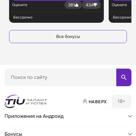
381
434
Оцените
Оцените
Бессрочно
Бессрочно
Все бонусы
Поиск по матч-центру
18+
НАВЕРХ
Приложения на Андроид
Пари
Бонусы