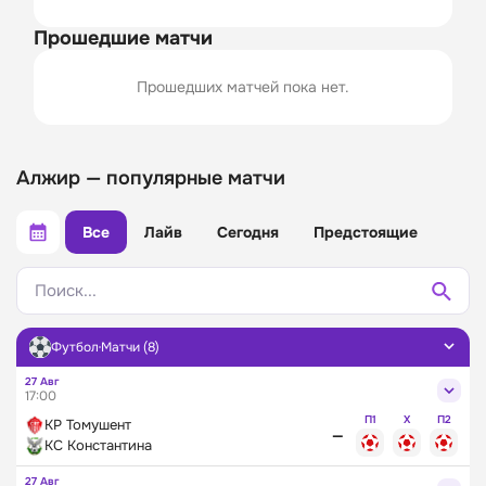
Лига Чемпионов
Зенит
Betcity
Тенниси
Теннис
Настольный теннис
Баскетбол
Прошедшие матчи
Лига Европы
Спортбет
Bettery
Балтбет
Футбол
Волейбол
Теннис
24bet
Zenit
Беттери
Киберспорт
Настольный теннис
Прошедших матчей пока нет.
Рейтинги
Футбол
Спортбет
Зенит
Волейбол
Прочие категории
Лучшие букмекеры
РПЛ
24bet
Киберспорт
Приложения для iOS
Футбол
Легальные букмекерские конторы
Фрибеты
Лига чемпионов
Российские букмекеры
Фрибеты без депозита
АПЛ
РПЛ
Leon
Алжир — популярные матчи
БК с мобильным приложением
Фрибет без отыгрыша
Серия А
Лига чемпионов
Zenit
Надежные букмекеры
Промокод без отыгрыша
Ла Лига
АПЛ
Лига Ставок
Все
Лайв
Сегодня
Предстоящие
БК с гостевым демосчетом
Бонус за регистрацию без отыгрыша
Бундеслига
Серия А
Марафон
БК с большими коэффициентами
Фрибеты сегодня
Лига Европы
Ла Лига
Melbet
Поиск...
БК с минимальными депозитами
Лучшие фрибеты
Лига конференций
Бундеслига
Pari
Букмекеры для ставок на американский футбол
Фрибет новым игрокам
Лига наций
Лига Европы
Tennisi
Букмекеры для ставок на бейсбол
Новые БК с фрибетом
Суперкубок УЕФА
Лига конференций
Fonbet
Футбол
Матчи (8)
Хоккей
Хоккей
Букмекеры для ставок на гольф
Фрибет 3000
Betcity
27 Авг
Букмекеры для ставок на автогонки
Акции букмекерских контор при регистрации
КХЛ
КХЛ
BetBoom
17:00
Букмекеры для ставок на чемпионаты мира и Европы
Промокоды букмекеров
НХЛ
НХЛ
Bettery
П1
X
П2
КР Томушент
—
Букмекеры для ставок на дартс
Бездепозитные бонусы за регистрацию
АХЛ
АХЛ
Olimpbet
КС Константина
Баскетбол
Баскетбол
Букмекеры для ставок на скачки
Бездепозитные бонусы букмекеров
Winline
27 Авг