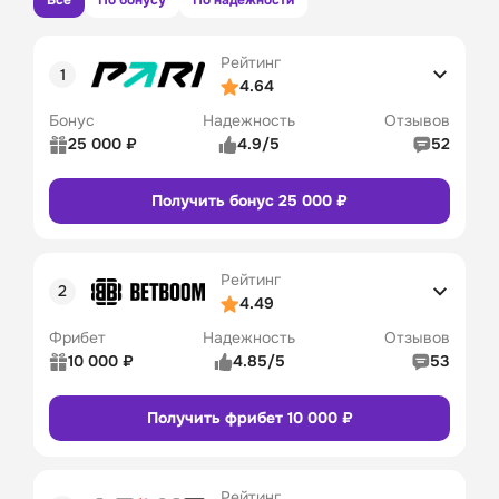
Рейтинг
4.64
Бонус
Надежность
Отзывов
25 000 ₽
4.9/5
52
Рейтинг 
5/5
Получить бонус 25 000 ₽
пользователей
Коэффициенты
5/5
Линия в прематче
4/5
Рейтинг
Линия в лайве
5/5
4.49
Удобство платежей
4/5
Фрибет
Надежность
Отзывов
Служба поддержки
5/5
10 000 ₽
4.85/5
53
Бонусы и акции
5/5
Рейтинг 
5/5
Получить фрибет 10 000 ₽
пользователей
Промокод
Бонусы
Коэффициенты
5/5
22
Линия в прематче
4/5
Рейтинг