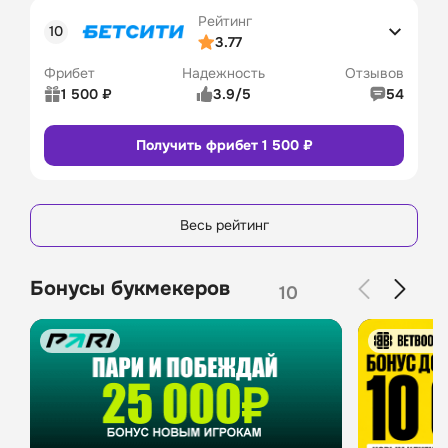
Линия в прематче
4/5
Рейтинг
Линия в лайве
Сайт
Приложение
3/5
3.77
Удобство платежей
4/5
Фрибет
Надежность
Отзывов
Служба поддержки
4/5
1 500 ₽
3.9/5
54
Бонусы и акции
4/5
Рейтинг 
5/5
Получить фрибет 1 500 ₽
пользователей
Промокод
Бонусы
Коэффициенты
3/5
8
Линия в прематче
3/5
Линия в лайве
Сайт
Приложение
4/5
Весь рейтинг
Удобство платежей
4/5
Служба поддержки
4/5
Бонусы букмекеров
10
Бонусы и акции
4/5
Промокод
Бонусы
13
Сайт
Приложение