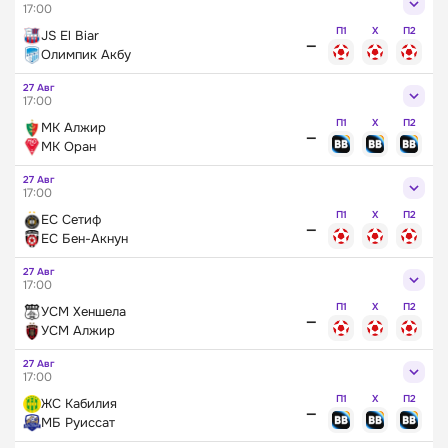
Букмекеры для ставок на киберспорт
НБА
НБА
Baltbet
17:00
Букмекеры для профессиональных игроков
Единая Лига ВТБ
Единая Лига ВТБ
24Бет
П1
X
П2
JS El Biar
—
Букмекеры для ставок на футбол
Евролига
Евролига
Олимпик Акбу
WNBA
WNBA
27 Авг
Суперлига
Суперлига
17:00
Теннис
Теннис
П1
X
П2
МК Алжир
—
US Open 2026 ATP
ATP
МК Оран
US Open 2026 WTA
WTA
27 Авг
Настольный теннис
Cincinnati ATP
17:00
Cincinnati WTA
Челленджер
П1
X
П2
ЕС Сетиф
—
Настольный теннис
Лига Про
ЕС Бен-Акнун
Чемпионат мира
Setka Cup
27 Авг
Волейбол
Кубок мира
17:00
Чемпионат Европы
Лига Наций
П1
X
П2
УСМ Хеншела
—
WTT Champions Yokohama, MS
Суперлига России
УСМ Алжир
Киберспорт
WTT Champions Yokohama, WS
27 Авг
Europe Smash Sweden, WS
IEM Cologne
17:00
Europe Smash Sweden, MS
The International
П1
X
П2
ЖС Кабилия
—
Волейбол
МБ Руиссат
Лига Наций