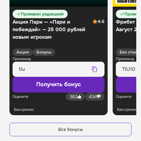
Проверен редакцией
Провере
Акция Пари — «Пари и
4.6
Фрибет Б
побеждай» — 25 000 рублей
Август 20
новым игрокам
Акции
Бонусы
Без отыгр
Промокод
Промокод
Получить бонус
П
382
434
Оцените
Оцените
Бессрочно
Бессрочно
Все бонусы