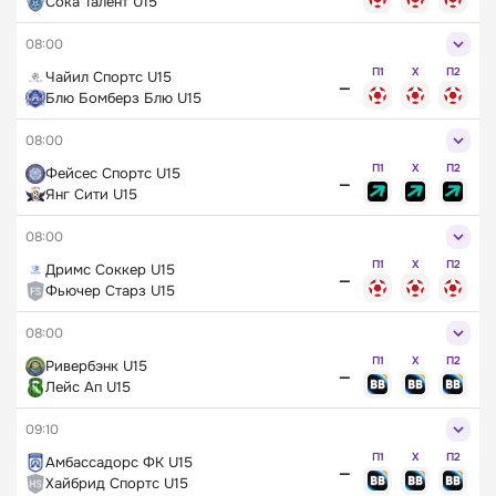
Сока Талент U15
08:00
П1
X
П2
Чайил Спортс U15
—
Блю Бомберз Блю U15
08:00
П1
X
П2
Фейсес Спортс U15
—
Янг Сити U15
08:00
П1
X
П2
Дримс Соккер U15
—
Фьючер Старз U15
08:00
П1
X
П2
Ривербэнк U15
—
Лейс Ап U15
09:10
П1
X
П2
Амбассадорс ФК U15
—
Хайбрид Спортс U15