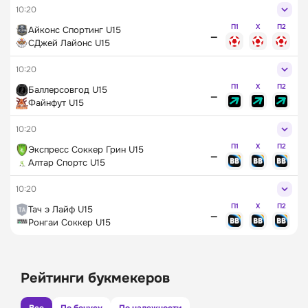
10:20
П1
X
П2
Айконс Спортинг U15
—
СДжей Лайонс U15
10:20
П1
X
П2
Баллерсовгод U15
—
Файнфут U15
10:20
П1
X
П2
Экспресс Соккер Грин U15
—
Алтар Спортс U15
10:20
П1
X
П2
Тач э Лайф U15
—
Ронгаи Соккер U15
Рейтинги букмекеров
Все
По бонусу
По надежности