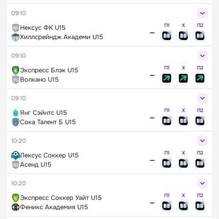
09:10
П1
X
П2
Нексус ФК U15
—
Хиллсрейндж Академи U15
09:10
П1
X
П2
Экспресс Блэк U15
—
Волкано U15
09:10
П1
X
П2
Янг Сэйнтс U15
—
Сока Талент Б U15
10:20
П1
X
П2
Лексус Соккер U15
—
Асенд U15
10:20
П1
X
П2
Экспресс Соккер Уайт U15
—
Феникс Академия U15