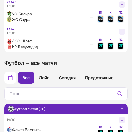
27 Авг
Чемпионат мира
17:00
Суперлига России
П1
X
П2
УС Бискра
—
Чемпионат Европы
ЖС Саура
Киберспорт
27 Авг
IEM Cologne
17:00
The International
П1
X
П2
АСО Шлеф
—
Esports World Cup Counter Strike
КР Белуиздад
Футбол — все матчи
Все
Лайв
Сегодня
Предстоящие
Поиск...
Футбол
Матчи (20)
19:30
П1
X
П2
Факел Воронеж