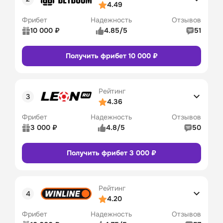
4.49
Удобство платежей
4/5
Фрибет
Надежность
Отзывов
Служба поддержки
5/5
10 000 ₽
4.85/5
51
Бонусы и акции
5/5
Рейтинг 
5/5
Получить фрибет 10 000 ₽
пользователей
Промокод
Бонусы
Коэффициенты
5/5
22
Линия в прематче
4/5
Рейтинг
Линия в лайве
Сайт
Приложение
5/5
4.36
Удобство платежей
4/5
Фрибет
Надежность
Отзывов
Служба поддержки
4/5
3 000 ₽
4.8/5
50
Бонусы и акции
5/5
Рейтинг 
5/5
Получить фрибет 3 000 ₽
пользователей
Промокод
Бонусы
Коэффициенты
5/5
42
Линия в прематче
5/5
Рейтинг
Линия в лайве
Сайт
Приложение
3/5
4.20
Удобство платежей
4/5
Фрибет
Надежность
Отзывов
Служба поддержки
5/5