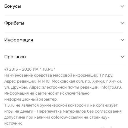
Пари
Бонусы
БетБум
Pari
Фрибеты
Леон
BetBoom
Лига Ставок
Пари
Информация
Leon
Мелбет
БетБум
Winline
Политика конфиденциальности
Прогнозы
Бетсити
Леон
Fonbet
Политика cookies
Марафон
© 2015 - 2026 ИА "TIU.RU"
Винлайн
Прогнозы на спорт
Марафон
Пользовательское соглашение
Наименование средства массовой информации: ТИУ.ру.
Фонбет
Фонбет
Футбол
Адрес редакции: 141410, Московская обл, г.о. Химки, г Химки,
Betcity
Согласие на обработку персональных данных
ул. Дружбы. Адрес электронной почты редакции: info@tiu.ru.
Винлайн
Марафон
Хоккей
Информация на сайте носит исключительно
Melbet
Контакты
информационный характер.
Бетсити
Баскетбол
Tiu.ru не является букмекерской конторой и не организует
Лига Ставок
Вакансии
игры на деньги • Перепечатка материалов без согласования
Мелбет
Теннис
допустима при наличии dofollow-ссылки на страницу-
Olimpbet
Блог
источник
Лига ставок
Настольный теннис