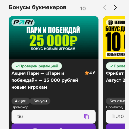
Служба поддержки
4/5
Бонусы букмекеров
10
Бонусы и акции
4/5
Промокод
Бонусы
13
Сайт
Приложение
Проверен редакцией
Провере
Акция Пари — «Пари и
4.6
Фрибет Б
побеждай» — 25 000 рублей
Август 20
новым игрокам
Акции
Бонусы
Без отыгр
Промокод
Промокод