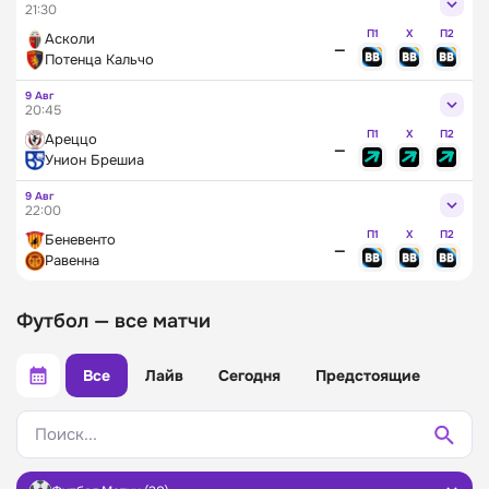
Букмекеры для ставок на киберспорт
НБА
НБА
Baltbet
21:30
Букмекеры для профессиональных игроков
Единая Лига ВТБ
Единая Лига ВТБ
24Бет
П1
X
П2
Асколи
—
Букмекеры для ставок на футбол
Евролига
Евролига
Потенца Кальчо
WNBA
WNBA
9 Авг
Суперлига
Суперлига
20:45
Теннис
Теннис
П1
X
П2
Ареццо
—
US Open 2026 ATP
ATP
Унион Брешиа
US Open 2026 WTA
WTA
9 Авг
Настольный теннис
Cincinnati ATP
22:00
Cincinnati WTA
Челленджер
П1
X
П2
Беневенто
—
Настольный теннис
Лига Про
Равенна
Чемпионат мира
Setka Cup
Волейбол
Кубок мира
Футбол — все матчи
Чемпионат Европы
Лига Наций
WTT Champions Yokohama, MS
Суперлига России
Все
Лайв
Сегодня
Предстоящие
Киберспорт
WTT Champions Yokohama, WS
Europe Smash Sweden, WS
IEM Cologne
Europe Smash Sweden, MS
The International
Поиск...
Волейбол
Лига Наций