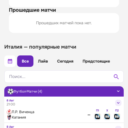
Лига Чемпионов
Зенит
Betcity
Тенниси
Теннис
Настольный теннис
Баскетбол
Прошедшие матчи
Лига Европы
Спортбет
Bettery
Балтбет
Футбол
Волейбол
Теннис
24bet
Zenit
Беттери
Киберспорт
Настольный теннис
Прошедших матчей пока нет.
Рейтинги
Футбол
Спортбет
Зенит
Волейбол
Прочие категории
Лучшие букмекеры
РПЛ
24bet
Киберспорт
Приложения для iOS
Футбол
Легальные букмекерские конторы
Фрибеты
Лига чемпионов
Российские букмекеры
Фрибеты без депозита
АПЛ
РПЛ
Leon
Италия — популярные матчи
БК с мобильным приложением
Фрибет без отыгрыша
Серия А
Лига чемпионов
Zenit
Надежные букмекеры
Промокод без отыгрыша
Ла Лига
АПЛ
Лига Ставок
Все
Лайв
Сегодня
Предстоящие
БК с гостевым демосчетом
Бонус за регистрацию без отыгрыша
Бундеслига
Серия А
Марафон
БК с большими коэффициентами
Фрибеты сегодня
Лига Европы
Ла Лига
Melbet
Поиск...
БК с минимальными депозитами
Лучшие фрибеты
Лига конференций
Бундеслига
Pari
Букмекеры для ставок на американский футбол
Фрибет новым игрокам
Лига наций
Лига Европы
Tennisi
Букмекеры для ставок на бейсбол
Новые БК с фрибетом
Суперкубок УЕФА
Лига конференций
Fonbet
Футбол
Матчи (4)
Хоккей
Хоккей
Букмекеры для ставок на гольф
Фрибет 3000
Betcity
8 Авг
Букмекеры для ставок на автогонки
Акции букмекерских контор при регистрации
КХЛ
КХЛ
BetBoom
21:00
Букмекеры для ставок на чемпионаты мира и Европы
Промокоды букмекеров
НХЛ
НХЛ
Bettery
П1
X
П2
Л.Р. Виченца
—
Букмекеры для ставок на дартс
Бездепозитные бонусы за регистрацию
АХЛ
АХЛ
Olimpbet
Катания
Баскетбол
Баскетбол
Букмекеры для ставок на скачки
Бездепозитные бонусы букмекеров
Winline
8 Авг