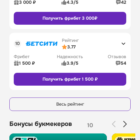
3 000 ₽
4.3/5
42
Бонусы и акции
4/5
Рейтинг 
5/5
Получить фрибет 3 000₽
пользователей
Промокод
Бонусы
Коэффициенты
4/5
16
Линия в прематче
4/5
Рейтинг
Линия в лайве
Сайт
Приложение
3/5
3.77
Удобство платежей
4/5
Фрибет
Надежность
Отзывов
Служба поддержки
4/5
1 500 ₽
3.9/5
54
Бонусы и акции
4/5
Рейтинг 
5/5
Получить фрибет 1 500 ₽
пользователей
Промокод
Бонусы
Коэффициенты
3/5
8
Линия в прематче
3/5
Линия в лайве
Сайт
Приложение
4/5
Весь рейтинг
Удобство платежей
4/5
Служба поддержки
4/5
Бонусы букмекеров
10
Бонусы и акции
4/5