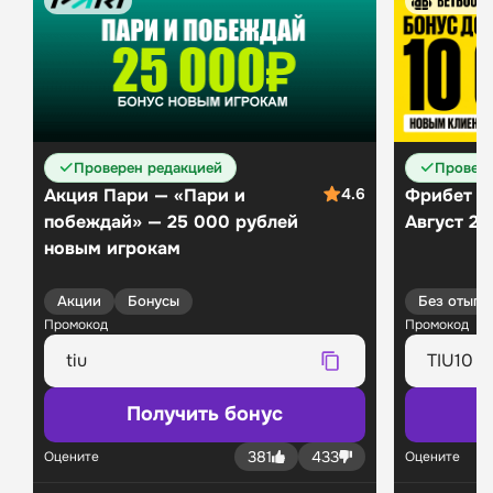
Промокод
Бонусы
13
Сайт
Приложение
Проверен редакцией
Провере
Акция Пари — «Пари и
4.6
Фрибет Б
побеждай» — 25 000 рублей
Август 20
новым игрокам
Акции
Бонусы
Без отыгр
Промокод
Промокод
Получить бонус
П
381
433
Оцените
Оцените