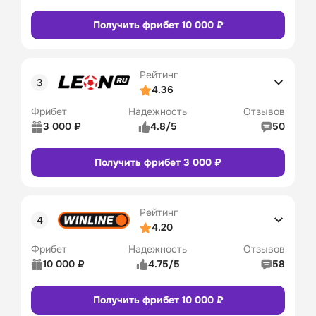
Рейтинг 
5/5
Получить фрибет 10 000 ₽
пользователей
Промокод
Бонусы
Коэффициенты
5/5
22
Линия в прематче
4/5
Рейтинг
Линия в лайве
Сайт
Приложение
5/5
4.36
Удобство платежей
4/5
Фрибет
Надежность
Отзывов
Служба поддержки
4/5
3 000 ₽
4.8/5
50
Бонусы и акции
5/5
Рейтинг 
5/5
Получить фрибет 3 000 ₽
пользователей
Промокод
Бонусы
Коэффициенты
5/5
42
Линия в прематче
5/5
Рейтинг
Линия в лайве
Сайт
Приложение
3/5
4.20
Удобство платежей
4/5
Фрибет
Надежность
Отзывов
Служба поддержки
5/5
10 000 ₽
4.75/5
58
Бонусы и акции
4/5
Рейтинг 
5/5
Получить фрибет 10 000 ₽
пользователей
Промокод
Бонусы