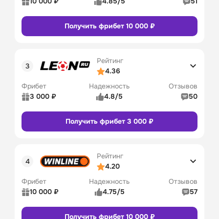
10 000 ₽
4.85/5
51
Бонусы и акции
5/5
Рейтинг 
5/5
Получить фрибет 10 000 ₽
пользователей
Промокод
Бонусы
Коэффициенты
5/5
22
Линия в прематче
4/5
Рейтинг
Линия в лайве
Сайт
Приложение
5/5
4.36
Удобство платежей
4/5
Фрибет
Надежность
Отзывов
Служба поддержки
4/5
3 000 ₽
4.8/5
50
Бонусы и акции
5/5
Рейтинг 
5/5
Получить фрибет 3 000 ₽
пользователей
Промокод
Бонусы
Коэффициенты
5/5
42
Линия в прематче
5/5
Рейтинг
Линия в лайве
Сайт
Приложение
3/5
4.20
Удобство платежей
4/5
Фрибет
Надежность
Отзывов
Служба поддержки
5/5
10 000 ₽
4.75/5
57
Бонусы и акции
4/5
Рейтинг 
5/5
Получить фрибет 10 000 ₽
пользователей
Промокод
Бонусы