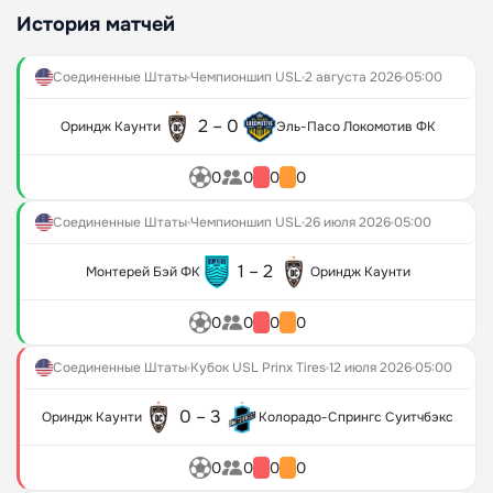
Лига Чемпионов
Зенит
Betcity
Тенниси
Теннис
Настольный теннис
Баскетбол
История матчей
Лига Европы
Спортбет
Bettery
Балтбет
Футбол
Волейбол
Теннис
24bet
Zenit
Беттери
Киберспорт
Настольный теннис
Соединенные Штаты
Чемпионшип USL
2 августа 2026
05:00
Рейтинги
Футбол
Спортбет
Зенит
Волейбол
Прочие категории
Лучшие букмекеры
РПЛ
24bet
Киберспорт
2 – 0
Ориндж Каунти
Эль-Пасо Локомотив ФК
Приложения для iOS
Футбол
Легальные букмекерские конторы
Фрибеты
Лига чемпионов
Российские букмекеры
Фрибеты без депозита
АПЛ
РПЛ
Leon
0
0
0
0
БК с мобильным приложением
Фрибет без отыгрыша
Серия А
Лига чемпионов
Zenit
Надежные букмекеры
Промокод без отыгрыша
Ла Лига
АПЛ
Лига Ставок
Соединенные Штаты
Чемпионшип USL
26 июля 2026
05:00
БК с гостевым демосчетом
Бонус за регистрацию без отыгрыша
Бундеслига
Серия А
Марафон
БК с большими коэффициентами
Фрибеты сегодня
Лига Европы
Ла Лига
Melbet
1 – 2
Монтерей Бэй ФК
Ориндж Каунти
БК с минимальными депозитами
Лучшие фрибеты
Лига конференций
Бундеслига
Pari
Букмекеры для ставок на американский футбол
Фрибет новым игрокам
Лига наций
Лига Европы
Tennisi
0
0
0
0
Букмекеры для ставок на бейсбол
Новые БК с фрибетом
Суперкубок УЕФА
Лига конференций
Fonbet
Хоккей
Хоккей
Соединенные Штаты
Кубок USL Prinx Tires
12 июля 2026
05:00
Букмекеры для ставок на гольф
Фрибет 3000
Betcity
Букмекеры для ставок на автогонки
Акции букмекерских контор при регистрации
КХЛ
КХЛ
BetBoom
0 – 3
Ориндж Каунти
Колорадо-Спрингс Суитчбэкс
Букмекеры для ставок на чемпионаты мира и Европы
Промокоды букмекеров
НХЛ
НХЛ
Bettery
Букмекеры для ставок на дартс
Бездепозитные бонусы за регистрацию
АХЛ
АХЛ
Olimpbet
0
0
0
0
Баскетбол
Баскетбол
Букмекеры для ставок на скачки
Бездепозитные бонусы букмекеров
Winline