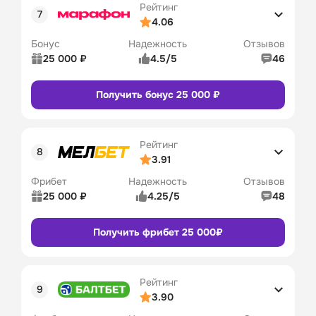
Рейтинг
Сайт
Приложение
Линия в лайве
4/5
4.06
Удобство платежей
4/5
Бонус
Надежность
Отзывов
Служба поддержки
4/5
25 000 ₽
4.5/5
46
Бонусы и акции
5/5
Рейтинг 
5/5
Получить бонус 25 000 ₽
пользователей
Бонусы
17
Коэффициенты
4/5
Сайт
Приложение
Линия в прематче
4/5
Рейтинг
Линия в лайве
4/5
3.91
Удобство платежей
4/5
Фрибет
Надежность
Отзывов
Служба поддержки
4/5
25 000 ₽
4.25/5
48
Бонусы и акции
4/5
Рейтинг 
5/5
Получить фрибет 25 000₽
пользователей
Промокод
Бонусы
Коэффициенты
4/5
15
Линия в прематче
4/5
Рейтинг
Линия в лайве
Сайт
Приложение
3/5
3.90
Удобство платежей
4/5