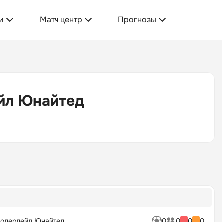
и
Матч центр
Прогнозы
йл Юнайтед
одердейл Юнайтед
0
0
0
0