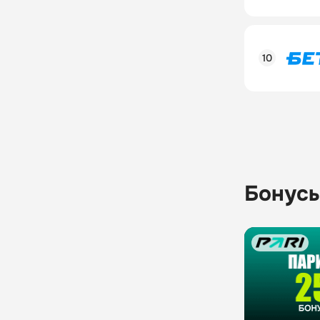
Рейтинг пол
Промокод
Линия в лай
Бонусы и ак
Промокод
Рейтинг пол
Линия в лай
Бонусы и ак
Промокод
Бонусы