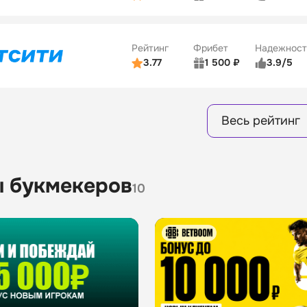
ьзователей
5/5
Коэффициенты
Бонусы
ве
3/5
Удобство платежей
16
Рейтинг
Фрибет
Надежност
ции
4/5
3.77
1 500 ₽
3.9/5
Бонусы
ьзователей
5/5
Коэффициенты
8
ве
4/5
Удобство платежей
Весь рейтинг
ции
4/5
Бонусы
13
 букмекеров
10