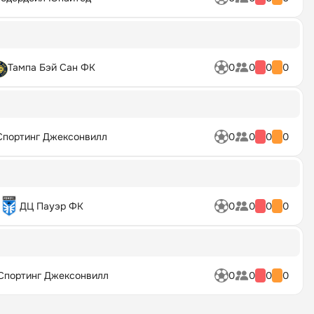
Тампа Бэй Сан ФК
0
0
0
0
Спортинг Джексонвилл
0
0
0
0
ДЦ Пауэр ФК
0
0
0
0
Спортинг Джексонвилл
0
0
0
0