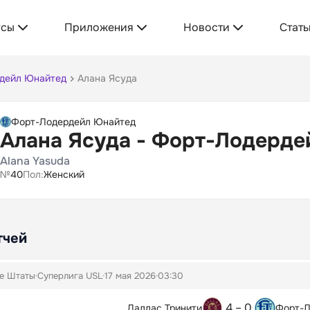
усы
Приложения
Новости
Стать
дейл Юнайтед
Алана Ясуда
Форт-Лодердейл Юнайтед
Алана Ясуда - Форт-Лодерде
Alana Yasuda
№
40
Пол:
Женский
тчей
е Штаты
Суперлига USL
17 мая 2026
03:30
4 – 0
Даллас Тринити
Форт-Л