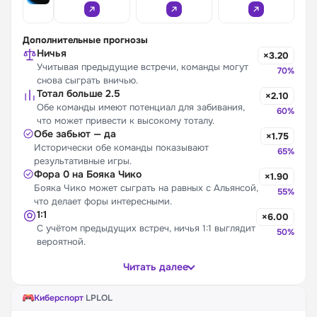
Дополнительные прогнозы
Ничья
×3.20
Учитывая предыдущие встречи, команды могут
70%
снова сыграть вничью.
Тотал больше 2.5
×2.10
Обе команды имеют потенциал для забивания,
60%
что может привести к высокому тоталу.
Обе забьют — да
×1.75
Исторически обе команды показывают
65%
результативные игры.
Фора 0 на Бояка Чико
×1.90
Бояка Чико может сыграть на равных с Альянсой,
55%
что делает форы интересными.
1:1
×6.00
С учётом предыдущих встреч, ничья 1:1 выглядит
50%
вероятной.
Читать далее
Киберспорт
·
LPLOL