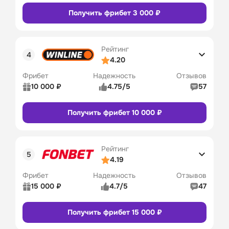
Рейтинг 
5/5
Получить фрибет 3 000 ₽
пользователей
Промокод
Бонусы
Коэффициенты
5/5
42
Линия в прематче
5/5
Рейтинг
Линия в лайве
Сайт
Приложение
3/5
4.20
Удобство платежей
4/5
Фрибет
Надежность
Отзывов
Служба поддержки
5/5
10 000 ₽
4.75/5
57
Бонусы и акции
4/5
Рейтинг 
5/5
Получить фрибет 10 000 ₽
пользователей
Промокод
Бонусы
Коэффициенты
4/5
34
Линия в прематче
4/5
Рейтинг
Линия в лайве
Сайт
Приложение
4/5
4.19
Удобство платежей
4/5
Фрибет
Надежность
Отзывов
Служба поддержки
4/5
15 000 ₽
4.7/5
47
Бонусы и акции
5/5
Рейтинг 
5/5
Получить фрибет 15 000 ₽
пользователей
Промокод
Бонусы
Коэффициенты
4/5