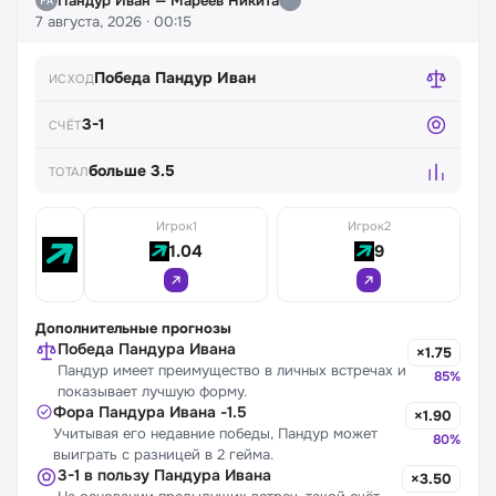
Пандур Иван — Мареев Никита
7 августа, 2026 · 00:15
Победа Пандур Иван
ИСХОД
3-1
СЧЁТ
больше 3.5
ТОТАЛ
Игрок1
Игрок2
1.04
9
Дополнительные прогнозы
Победа Пандура Ивана
×1.75
Пандур имеет преимущество в личных встречах и
85%
показывает лучшую форму.
Фора Пандура Ивана -1.5
×1.90
Учитывая его недавние победы, Пандур может
80%
выиграть с разницей в 2 гейма.
3-1 в пользу Пандура Ивана
×3.50