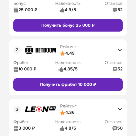
Бонус
Надежность
Отзывов
25 000 ₽
4.9/5
52
Рейтинг 
5/5
Получить бонус 25 000 ₽
пользователей
Коэффициенты
5/5
Линия в прематче
4/5
Рейтинг
Линия в лайве
5/5
4.49
Удобство платежей
4/5
Фрибет
Надежность
Отзывов
Служба поддержки
5/5
10 000 ₽
4.85/5
52
Бонусы и акции
5/5
Рейтинг 
5/5
Получить фрибет 10 000 ₽
пользователей
Промокод
Бонусы
Коэффициенты
5/5
22
Линия в прематче
4/5
Рейтинг
Линия в лайве
Сайт
Приложение
5/5
4.36
Удобство платежей
4/5
Фрибет
Надежность
Отзывов
Служба поддержки
4/5
3 000 ₽
4.8/5
50
Бонусы и акции
5/5