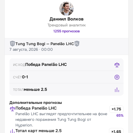
Даниил Волков
Трендовый аналитик
1255 прогнозов
Tung Tung Bogi — Panelão LHC
7 августа, 2026 · 00:00
Победа Panelão LHC
ИСХОД
0-1
СЧЁТ
меньше 2.5
ТОТАЛ
Дополнительные прогнозы
Победа Panelão LHC
×1.75
Panelão LHC выглядят предпочтительнее на фоне
65%
недавнего поражения Tung Tung Bogi от
Hyperion.
Тотал карт меньше 2.5
×1.65