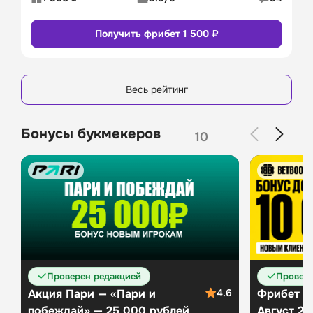
Бонусы и акции
4/5
Рейтинг 
5/5
Получить фрибет 1 500 ₽
пользователей
Промокод
Бонусы
Коэффициенты
3/5
8
Линия в прематче
3/5
Линия в лайве
Сайт
Приложение
4/5
Весь рейтинг
Удобство платежей
4/5
Служба поддержки
4/5
Бонусы букмекеров
10
Бонусы и акции
4/5
Промокод
Бонусы
13
Сайт
Приложение
Проверен редакцией
Провере
Акция Пари — «Пари и
4.6
Фрибет Б
побеждай» — 25 000 рублей
Август 20