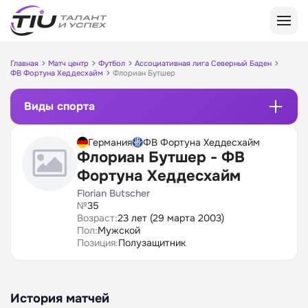
Главная
Матч центр
Футбол
Ассоциативная лига Северный Баден
ФВ Фортуна Хеддесхайм
Флориан Бутшер
Популярные БК
Пари
Виды спорта
По букмекеру
БетБум
Леон
Pari
Приложения для Android
Германия
ФВ Фортуна Хеддесхайм
Винлайн
BetBoom
Флориан Бутшер - ФВ
Фонбет
Leon
Пари
Фортуна Хеддесхайм
Виды спорта
Марафон
Winline
БетБум
Бетсити
Fonbet
Леон
Баскетбол
Florian Butscher
Статьи о БК
№
35
Мелбет
Лига Ставок
Винлайн
Киберспорт
Возраст:
23 лет (29 марта 2003)
Winline
Лига Ставок
Марафон
Фонбет
Теннис
Пол:
Мужской
База знаний
По видам спорта
Олимпбет
Бет-М
Марафон
Хоккей
Позиция:
Полузащитник
Виды ставок
Тенниси
Baltbet
Бетсити
Футбол
Футбол
Футбол
По видам спорта
Основы ставок
Балтбет
Melbet
Мелбет
Хоккей
Евролига
Сервисы
Бет-М
Olimpbet
Лига Ставок
Баскетбол
Футбол
История матчей
Виды спорта
Кубок России
Беттери
Tennisi
Олимпбет
Теннис
Хоккей