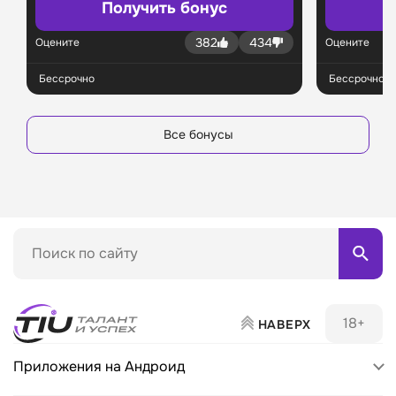
Получить бонус
П
382
434
Оцените
Оцените
Бессрочно
Бессрочно
Все бонусы
Поиск по матч-центру
18+
НАВЕРХ
Приложения на Андроид