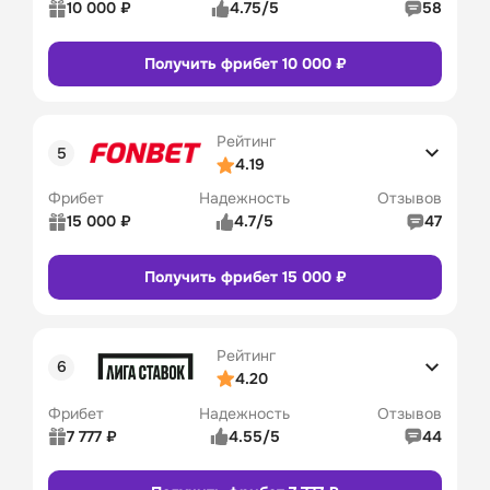
10 000 ₽
4.75/5
58
Чемпионат мира
Бонусы и акции
4/5
Суперлига России
Рейтинг 
5/5
Получить фрибет 10 000 ₽
пользователей
Чемпионат Европы
Промокод
Бонусы
Киберспорт
Коэффициенты
4/5
34
IEM Cologne
Линия в прематче
4/5
Рейтинг
The International
Линия в лайве
Сайт
Приложение
4/5
4.19
Esports World Cup Counter Strike
Удобство платежей
4/5
Фрибет
Надежность
Отзывов
Служба поддержки
4/5
15 000 ₽
4.7/5
47
Бонусы и акции
5/5
Рейтинг 
5/5
Получить фрибет 15 000 ₽
пользователей
Промокод
Бонусы
Коэффициенты
4/5
10
Линия в прематче
4/5
Рейтинг
Линия в лайве
Сайт
Приложение
4/5
4.20
Удобство платежей
4/5
Фрибет
Надежность
Отзывов
Служба поддержки
5/5
7 777 ₽
4.55/5
44
Бонусы и акции
4/5
Рейтинг 
5/5