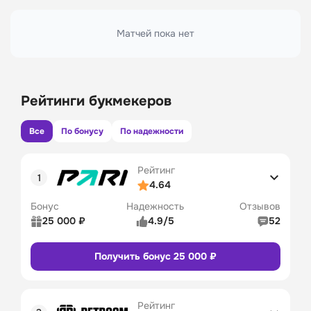
Лига Чемпионов
Зенит
Betcity
Тенниси
Теннис
Настольный теннис
Баскетбол
Лига Европы
Спортбет
Bettery
Балтбет
Футбол
Волейбол
Теннис
Матчей пока нет
24bet
Zenit
Беттери
Киберспорт
Настольный теннис
Рейтинги
Футбол
Спортбет
Зенит
Волейбол
Прочие категории
Лучшие букмекеры
РПЛ
24bet
Киберспорт
Приложения для iOS
Футбол
Легальные букмекерские конторы
Фрибеты
Лига чемпионов
Рейтинги букмекеров
Российские букмекеры
Фрибеты без депозита
АПЛ
РПЛ
Leon
БК с мобильным приложением
Фрибет без отыгрыша
Серия А
Лига чемпионов
Zenit
Все
По бонусу
По надежности
Надежные букмекеры
Промокод без отыгрыша
Ла Лига
АПЛ
Лига Ставок
БК с гостевым демосчетом
Бонус за регистрацию без отыгрыша
Бундеслига
Серия А
Марафон
БК с большими коэффициентами
Фрибеты сегодня
Лига Европы
Ла Лига
Melbet
Рейтинг
4.64
БК с минимальными депозитами
Лучшие фрибеты
Лига конференций
Бундеслига
Pari
Букмекеры для ставок на американский футбол
Фрибет новым игрокам
Лига наций
Лига Европы
Tennisi
Бонус
Надежность
Отзывов
Букмекеры для ставок на бейсбол
Новые БК с фрибетом
Суперкубок УЕФА
Лига конференций
Fonbet
25 000 ₽
4.9/5
52
Хоккей
Хоккей
Букмекеры для ставок на гольф
Фрибет 3000
Betcity
Рейтинг 
Букмекеры для ставок на автогонки
Акции букмекерских контор при регистрации
КХЛ
КХЛ
BetBoom
5/5
Получить бонус 25 000 ₽
пользователей
Букмекеры для ставок на чемпионаты мира и Европы
Промокоды букмекеров
НХЛ
НХЛ
Bettery
Коэффициенты
5/5
Букмекеры для ставок на дартс
Бездепозитные бонусы за регистрацию
АХЛ
АХЛ
Olimpbet
Линия в прематче
4/5
Баскетбол
Баскетбол
Букмекеры для ставок на скачки
Бездепозитные бонусы букмекеров
Winline
Рейтинг