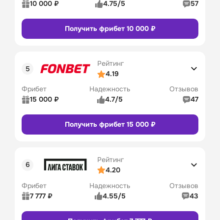
10 000 ₽
4.75/5
57
Чемпионат мира
Бонусы и акции
4/5
Суперлига России
Рейтинг 
5/5
Получить фрибет 10 000 ₽
пользователей
Чемпионат Европы
Промокод
Бонусы
Киберспорт
Коэффициенты
4/5
34
IEM Cologne
Линия в прематче
4/5
Рейтинг
The International
Линия в лайве
Сайт
Приложение
4/5
4.19
Esports World Cup Counter Strike
Удобство платежей
4/5
Фрибет
Надежность
Отзывов
Служба поддержки
4/5
15 000 ₽
4.7/5
47
Бонусы и акции
5/5
Рейтинг 
5/5
Получить фрибет 15 000 ₽
пользователей
Промокод
Бонусы
Коэффициенты
4/5
10
Линия в прематче
4/5
Рейтинг
Линия в лайве
Сайт
Приложение
4/5
4.20
Удобство платежей
4/5
Фрибет
Надежность
Отзывов
Служба поддержки
5/5
7 777 ₽
4.55/5
43
Бонусы и акции
4/5
Рейтинг 
5/5