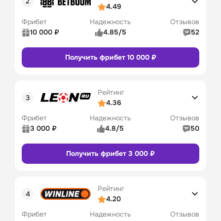
Линия в лайве
5/5
Букмекеры для ставок на киберспорт
НБА
НБА
Baltbet
4.49
Букмекеры для профессиональных игроков
Единая Лига ВТБ
Единая Лига ВТБ
24Бет
Удобство платежей
4/5
Фрибет
Надежность
Отзывов
Букмекеры для ставок на футбол
Евролига
Евролига
Служба поддержки
5/5
10 000 ₽
4.85/5
52
WNBA
WNBA
Бонусы и акции
5/5
Суперлига
Суперлига
Рейтинг 
5/5
Теннис
Теннис
Получить фрибет 10 000 ₽
пользователей
Промокод
Бонусы
US Open 2026 ATP
ATP
Коэффициенты
5/5
22
US Open 2026 WTA
WTA
Линия в прематче
4/5
Настольный теннис
Cincinnati ATP
Рейтинг
Линия в лайве
Сайт
Приложение
5/5
4.36
Cincinnati WTA
Челленджер
Удобство платежей
4/5
Настольный теннис
Лига Про
Фрибет
Надежность
Отзывов
Служба поддержки
4/5
Чемпионат мира
Setka Cup
3 000 ₽
4.8/5
50
Бонусы и акции
5/5
Волейбол
Кубок мира
Рейтинг 
5/5
Чемпионат Европы
Лига Наций
Получить фрибет 3 000 ₽
пользователей
Промокод
Бонусы
WTT Champions Yokohama, MS
Суперлига России
Коэффициенты
5/5
Киберспорт
42
WTT Champions Yokohama, WS
Линия в прематче
5/5
Europe Smash Sweden, WS
IEM Cologne
Рейтинг
Линия в лайве
Сайт
Приложение
3/5
Europe Smash Sweden, MS
The International
4.20
Волейбол
Удобство платежей
4/5
Фрибет
Надежность
Отзывов
Лига Наций
Служба поддержки
5/5