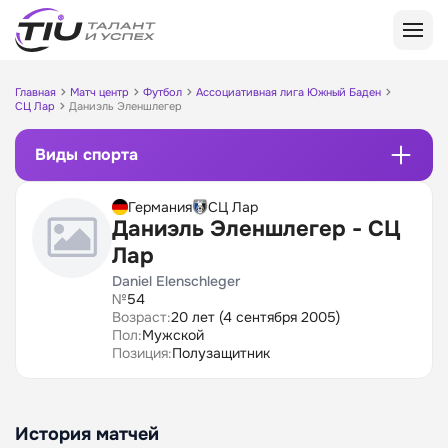
Главная
Матч центр
Футбол
Ассоциативная лига Южный Баден
СЦ Лар
Даниэль Эленшлегер
Популярные БК
Пари
Виды спорта
По букмекеру
БетБум
Леон
Pari
Приложения для Android
Германия
СЦ Лар
Винлайн
BetBoom
Даниэль Эленшлегер - СЦ
Фонбет
Leon
Пари
Лар
Виды спорта
Марафон
Winline
БетБум
Бетсити
Fonbet
Леон
Баскетбол
Daniel Elenschleger
Статьи о БК
№
54
Мелбет
Лига Ставок
Винлайн
Киберспорт
Возраст:
20 лет (4 сентября 2005)
Winline
Лига Ставок
Марафон
Фонбет
Теннис
Пол:
Мужской
База знаний
По видам спорта
Олимпбет
Бет-М
Марафон
Хоккей
Позиция:
Полузащитник
Виды ставок
Тенниси
Baltbet
Бетсити
Футбол
Футбол
Футбол
По видам спорта
Основы ставок
Балтбет
Melbet
Мелбет
Хоккей
Евролига
Сервисы
Бет-М
Olimpbet
Лига Ставок
Баскетбол
Футбол
История матчей
Виды спорта
Кубок России
Беттери
Tennisi
Олимпбет
Теннис
Хоккей